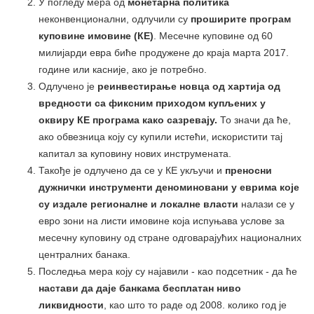
У погледу мера од
монетарна политика
неконвенционални, одлучили су
проширите програм
куповине имовине (КЕ)
. Месечне куповине од 60
милијарди евра биће продужене до краја марта 2017.
године или касније, ако је потребно.
Одлучено је
реинвестирање новца од хартија од
вредности са фиксним приходом купљених у
оквиру КЕ програма како сазревају.
То значи да ће,
ако обвезница коју су купили истећи, искористити тај
капитал за куповину нових инструмената.
Такође је одлучено да се у КЕ укључи и
преносни
дужнички инструменти деноминовани у еврима које
су издале регионалне и локалне власти
налази се у
евро зони на листи имовине која испуњава услове за
месечну куповину од стране одговарајућих националних
централних банака.
Последња мера коју су најавили - као подсетник - да ће
настави да даје банкама бесплатан ниво
ликвидности
, као што то раде од 2008. колико год је