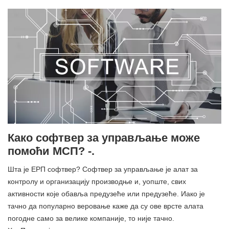
Како софтвер за управљање може
помоћи МСП? -.
Шта је ЕРП софтвер? Софтвер за управљање је алат за
контролу и организацију производње и, уопште, свих
активности које обавља предузеће или предузеће. Иако је
тачно да популарно веровање каже да су ове врсте алата
погодне само за велике компаније, то није тачно.