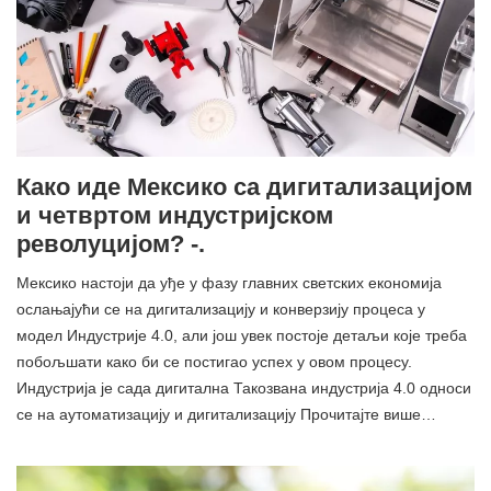
Како иде Мексико са дигитализацијом
и четвртом индустријском
револуцијом? -.
Мексико настоји да уђе у фазу главних светских економија
ослањајући се на дигитализацију и конверзију процеса у
модел Индустрије 4.0, али још увек постоје детаљи које треба
побољшати како би се постигао успех у овом процесу.
Индустрија је сада дигитална Такозвана индустрија 4.0 односи
се на аутоматизацију и дигитализацију Прочитајте више…