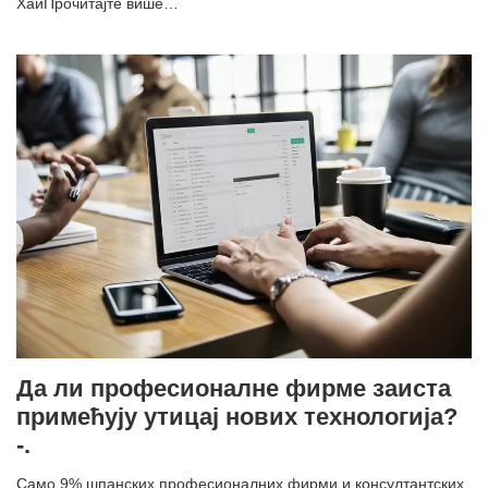
ХаиПрочитајте више…
Да ли професионалне фирме заиста
примећују утицај нових технологија?
-.
Само 9% шпанских професионалних фирми и консултантских