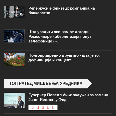
Реперкусије финтецх компанија на
банкарство
Шта урадити ако вам се догоди
Рамсонваре кибернетазија попут
Телефонице? -.
Пољопривредно друштво - шта је то,
дефиниција и концепт
ТОП-РАТЕД МИШЉЕЊА УРЕДНИКА
Гувернер Повелл биће задужен за замену
Јанет Иеллен у Фед