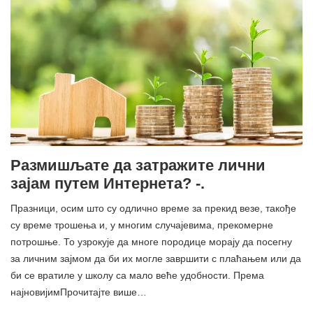
Размишљате да затражите лични
зајам путем Интернета? -.
Празници, осим што су одлично време за прекид везе, такође
су време трошења и, у многим случајевима, прекомерне
потрошње. То узрокује да многе породице морају да посегну
за личним зајмом да би их могле завршити с плаћањем или да
би се вратиле у школу са мало веће удобности. Према
најновијимПрочитајте више…