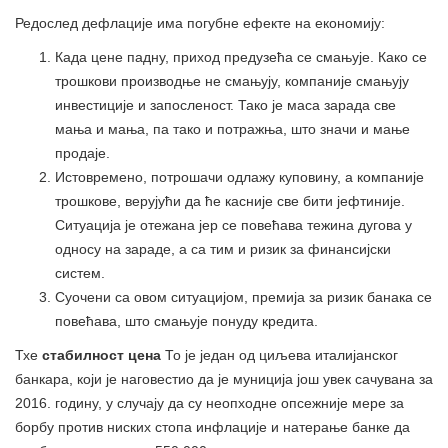
Редослед дефлације има погубне ефекте на економију:
Када цене падну, приход предузећа се смањује. Како се
трошкови производње не смањују, компаније смањују
инвестиције и запосленост. Тако је маса зарада све
мања и мања, па тако и потражња, што значи и мање
продаје.
Истовремено, потрошачи одлажу куповину, а компаније
трошкове, верујући да ће касније све бити јефтиније.
Ситуација је отежана јер се повећава тежина дугова у
односу на зараде, а са тим и ризик за финансијски
систем.
Суочени са овом ситуацијом, премија за ризик банака се
повећава, што смањује понуду кредита.
Тхе
стабилност цена
То је један од циљева италијанског
банкара, који је наговестио да је муниција још увек сачувана за
2016. годину, у случају да су неопходне опсежније мере за
борбу против ниских стопа инфлације и натерање банке да