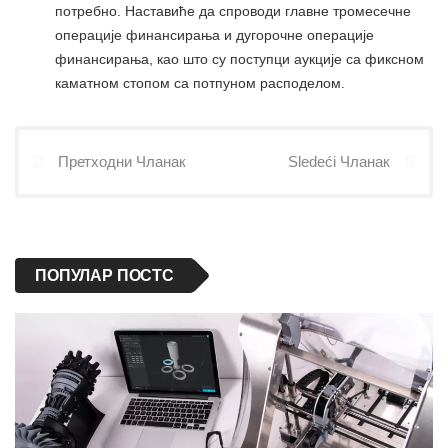
потребно. Наставиће да спроводи главне тромесечне
операције финансирања и дугорочне операције
финансирања, као што су поступци аукције са фиксном
каматном стопом са потпуном расподелом.
Претходни Чланак
Sledeći Чланак
ПОПУЛАР ПОСТС