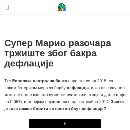
Супер Марио разочара
тржиште због бакра
дефлације
Тхе
Европска централна банка
опрашта се од 2015. са
новом батеријом мера за борбу
дефлација
, иако није спустио
каматне стопе као што су многи очекивали, а које и даље стоје
на 0,05%, историјски најнижи ниво од септембра 2014.
Зашто
је тако важно борити се против баук дефлације?
Play