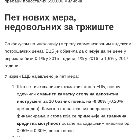
пребаци преосталих 550.000 милиона.
Пет нових мера,
недовољних за тржиште
Са фокусом на инфлацију (мерену хармонизованим индексом
потрошачких цена), ЕЦБ је објавила да очекује да ће цене у
еврозони бити 0,1% у 2015. години, 1% у 2016. и 1,6% у 2017.
години.
У изјави ЕЦБ најављено је пет мера:
Што се тиче званичних каматних стопа ЕЦБ, они су
одлучили
смањити каматну стопу на депозитни
инструмент за 10 базних поена, на -0,30%
(-0,20%
претходно). Каматна стопа главних операција
финансирања и стопа која се примењује на
гранична
кредитна могућност
остаће на садашњим нивоима од
0,05% и 0,30%, респективно.