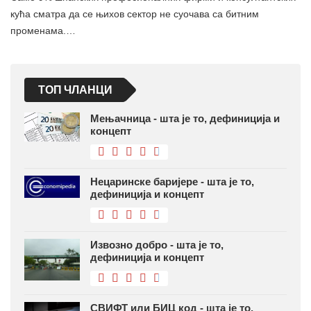
кућа сматра да се њихов сектор не суочава са битним
променама.…
ТОП ЧЛАНЦИ
Мењачница - шта је то, дефиниција и
концепт
Нецаринске баријере - шта је то,
дефиниција и концепт
Извозно добро - шта је то,
дефиниција и концепт
СВИФТ или БИЦ код - шта је то,