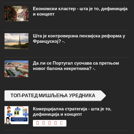
Економски кластер - шта је то, дефиниција
и концепт
Шта је контроверзна пензијска реформа у
Француској? -.
Да ли се Португал суочава са претњом
новог балона некретнина? -.
ТОП-РАТЕД МИШЉЕЊА УРЕДНИКА
Комерцијална стратегија - шта је то,
дефиниција и концепт