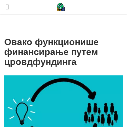
Овако функционише
финансирање путем
цровдфундинга