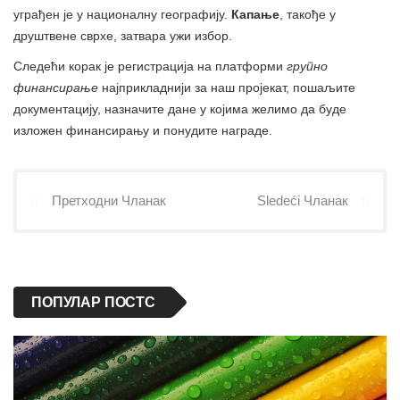
уграђен је у националну географију.
Капање
, такође у
друштвене сврхе, затвара ужи избор.
Следећи корак је регистрација на платформи
групно
финансирање
најприкладнији за наш пројекат, пошаљите
документацију, назначите дане у којима желимо да буде
изложен финансирању и понудите награде.
Претходни Чланак
Sledeći Чланак
ПОПУЛАР ПОСТС