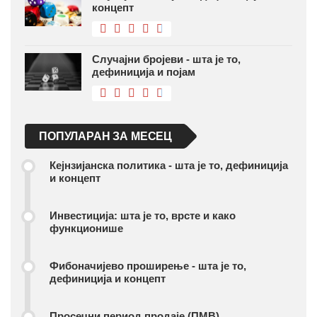
концепт
Случајни бројеви - шта је то,
дефиниција и појам
ПОПУЛАРАН ЗА МЕСЕЦ
Кејнзијанска политика - шта је то, дефиниција
и концепт
Инвестиција: шта је то, врсте и како
функционише
Фибоначијево проширење - шта је то,
дефиниција и концепт
Просечни период продаје (ПМВ)