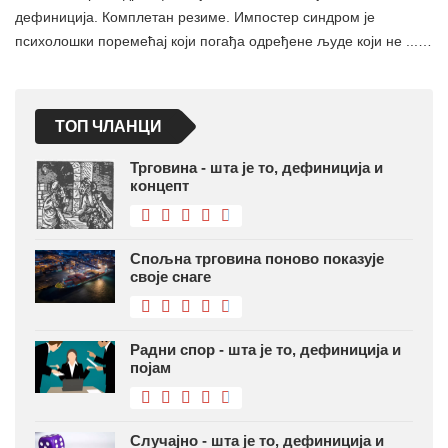
дефиниција. Комплетан резиме. Импостер синдром је
психолошки поремећај који погађа одређене људе који не ...…
ТОП ЧЛАНЦИ
Трговина - шта је то, дефиниција и
концепт
Спољна трговина поново показује
своје снаге
Радни спор - шта је то, дефиниција и
појам
Случајно - шта је то, дефиниција и