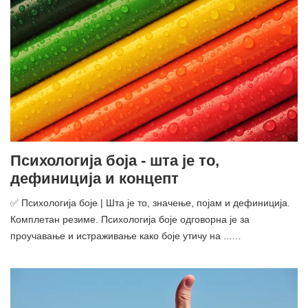
Психологија боја - шта је то,
дефиниција и концепт
✅ Психологија боје | Шта је то, значење, појам и дефиниција.
Комплетан резиме. Психологија боје одговорна је за
проучавање и истраживање како боје утичу на ...…