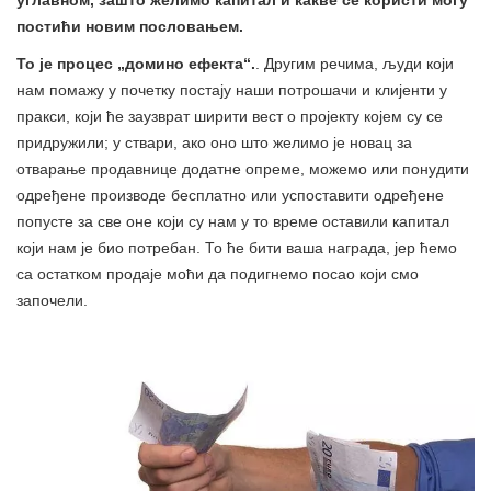
постићи новим пословањем.
То је процес „домино ефекта“.
. Другим речима, људи који
нам помажу у почетку постају наши потрошачи и клијенти у
пракси, који ће заузврат ширити вест о пројекту којем су се
придружили; у ствари, ако оно што желимо је новац за
отварање продавнице додатне опреме, можемо или понудити
одређене производе бесплатно или успоставити одређене
попусте за све оне који су нам у то време оставили капитал
који нам је био потребан. То ће бити ваша награда, јер ћемо
са остатком продаје моћи да подигнемо посао који смо
започели.