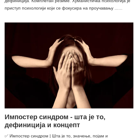
дефиниција. Комплетан резиме. Хуманистичка психологија је
приступ психологији који се фокусира на проучавању ...…
Импостер синдром - шта је то,
дефиниција и концепт
✅ Импостер синдром | Шта је то, значење, појам и