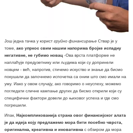
Још једна тачка у корист
групно финансирање
Ствар је у
томе,
ако упркос свим нашим напорима бројке испадну
негативне, не губимо новац
-Ова врста платформе не
наплаћује предузетнику или људима који су допринели
новцем - већ, напротив, стичемо искуство и знање да бисмо
покушали да започнемо испочетка са оним што смо имали на
уму. Иако у овом случају, ако говоримо о неуспеху, можемо
погледати сличне кампање других да бисмо открили који су
специфични фактори довели до њиховог успеха и где смо
погрешили.
Ипак,
Најкомпликованија страна овог финансијског алата
је да идеја коју предлажемо мора бити посебно чврста,
оригинална, креативна и иновативна
с обзиром да мора