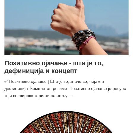
Позитивно ојачање - шта је то,
дефиниција и концепт
✅ Позитивно ојачање | Шта је то, значење, појам и
дефиниција. Комплетан резиме. Позитивно ојачање је ресурс
који се широко користи на пољу ...…