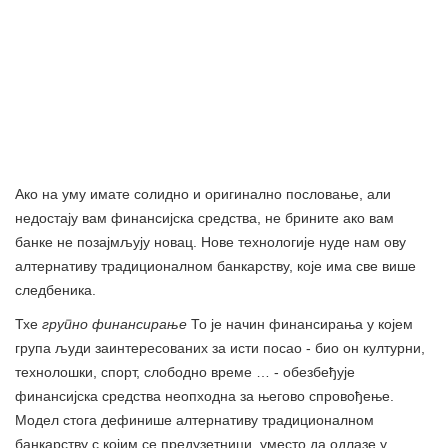
Ако на уму имате солидно и оригинално пословање, али
недостају вам финансијска средства, не брините ако вам
банке не позајмљују новац. Нове технологије нуде нам ову
алтернативу традиционалном банкарству, које има све више
следбеника.
Тхе
групно финансирање
То је начин финансирања у којем
група људи заинтересованих за исти посао - био он културни,
технолошки, спорт, слободно време … - обезбеђује
финансијска средства неопходна за његово спровођење.
Модел стога дефинише алтернативу традиционалном
банкарству с којим се предузетници, уместо да одлазе у