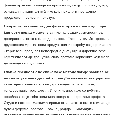
финансијске институције да промовишу своју пословну идеју,
ослањају на капитал публике коју привлачи претходно
предложен пословни приступ.
Овај алтернативни модел финансирања тражи од шире
јавности новац у замену за низ награда
у зависности од
донираног износа који се доприноси. Тако, путем Интернета и
друштвених мрежа, нови предузетници покрећу свој први апел
- користећи предност непосредне дифузије и директне везе
коју
технологије
тренутни- свим врстама корисника који желе
да понуде свој допринос.
Главна предност ове економске методологије заснива се
на снази уверења да треба привући пажњу потенцијалних
заинтересованих страна.
, кроз видео записе, слике,
конференције, рекламе … И, очигледно, како се публика
повећава, то је већа количина новца за покретање пројекта.
Отуда и важност максимизирања оглашавања наше компаније
путем форума, блогова, новина, радија …
истичући,
углавном, зашто желимо капитал и какве се користи могу