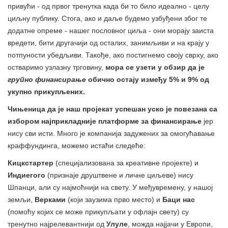
привући - од првог тренутка када би то било идеално - целу
циљну публику. Стога, ако и даље будемо узбуђени због те
додатне опреме - нашег пословног циља - они морају заиста
вредети, бити другачији од осталих, занимљиви и на крају у
потпуности убедљиви. Такође, ако постигнемо своју сврху, ако
остваримо узлазну трговину,
мора се узети у обзир да је
групно финансирање
обично остају између 5% и 9% од
укупно прикупљених.
Чињеница да је наш пројекат успешан уско је повезана са
избором најприкладније платформе за финансирање
јер
нису сви исти. Много је компанија задужених за омогућавање
краффундинга, можемо истаћи следеће:
Кицкстартер
(специјализована за креативне пројекте) и
Индиегого
(признаје друштвене и личне циљеве) нису
Шпанци, али су најмоћнији на свету. У међувремену, у нашој
земљи,
Верками
(који заузима прво место) и
Баци нас
(помоћу којих се може прикупљати у офлајн свету) су
тренутно најрелевантнији од
Улуле
, можда најјачи у Европи,