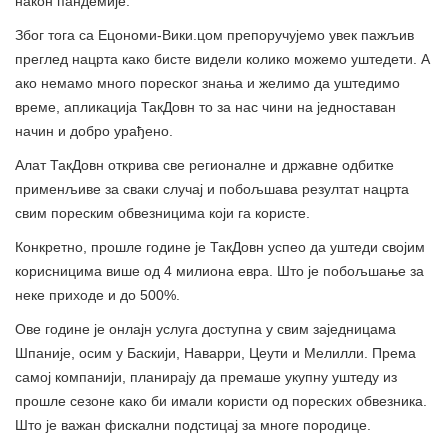
након пандемије.
Због тога са Ецономи-Вики.цом препоручујемо увек пажљив
преглед нацрта како бисте видели колико можемо уштедети. А
ако немамо много пореског знања и желимо да уштедимо
време, апликација ТакДовн то за нас чини на једноставан
начин и добро урађено.
Алат ТакДовн открива све регионалне и државне одбитке
применљиве за сваки случај и побољшава резултат нацрта
свим пореским обвезницима који га користе.
Конкретно, прошле године је ТакДовн успео да уштеди својим
корисницима више од 4 милиона евра. Што је побољшање за
неке приходе и до 500%.
Ове године је онлајн услуга доступна у свим заједницама
Шпаније, осим у Баскији, Наварри, Цеути и Мелилли. Према
самој компанији, планирају да премаше укупну уштеду из
прошле сезоне како би имали користи од пореских обвезника.
Што је важан фискални подстицај за многе породице.