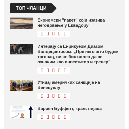
ТОП ЧЛАНЦИ
Економски "пакет" који изазива
негодовање у Еквадору
Интервју са Енрикуеом Диазом
Валдецантосом: „Пре него што будем
трговац, више бих волео да се
означим као инвеститор и тренер“
Утицај америчких санкција на
Венецуелу
Варрен Буффетт, краљ пијаца