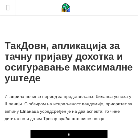
ТакДовн, апликација за
тачну пријаву дохотка и
осигуравање максималне
уштеде
7. априла почиње период за представљање биланса успеха у
Шпанији. С обзиром на исцрпљеност пандемије, приоритет за
већину Шпанаца усредсређен је на два аспекта: то чине
дигитално и да им Трезор враћа што више новца.
Play