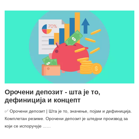
Орочени депозит - шта је то,
дефиниција и концепт
✅ Орочени депозит | Шта је то, значење, појам и дефиниција.
Комплетан резиме. Орочени депозит је штедни производ за
који се испоручује ...…