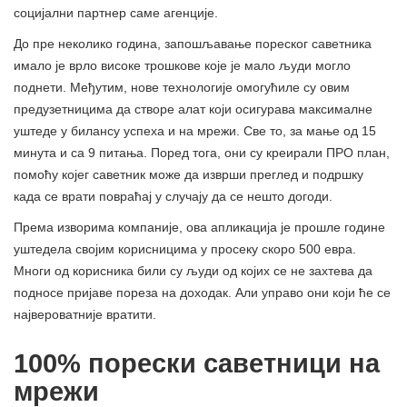
социјални партнер саме агенције.
До пре неколико година, запошљавање пореског саветника
имало је врло високе трошкове које је мало људи могло
поднети. Међутим, нове технологије омогућиле су овим
предузетницима да створе алат који осигурава максималне
уштеде у билансу успеха и на мрежи. Све то, за мање од 15
минута и са 9 питања. Поред тога, они су креирали ПРО план,
помоћу којег саветник може да изврши преглед и подршку
када се врати повраћај у случају да се нешто догоди.
Према изворима компаније, ова апликација је прошле године
уштедела својим корисницима у просеку скоро 500 евра.
Многи од корисника били су људи од којих се не захтева да
подносе пријаве пореза на доходак. Али управо они који ће се
највероватније вратити.
100% порески саветници на
мрежи