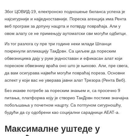
Због ЦОВИД-19, електронско подношење биланса успеха је
најсигурније и најједноставније. Пореска агенција има Рента
веб програм за допуну нацрта и потврду повраћаја. Али у
овом алату се не примењују аутоматски сви могући одбитци.
Из тог разлога су пре три године неки млади Шпанци
покренули апликацију ТакДовн. Са циљем да пореским
обвезницима дају у руке једноставан и ефикасан алат који
пореском обвезнику враћа оно што је њихово. Али, пре свега,
да вам осигурава највећи могући повраћај пореза. Основни
аспект у који вас не уверава јавни алат Трезора (Рента Веб).
Без икакве потребе за пореским знањем и, са просечно 9
питања, платформа коју је створио ТакДовн постиже значајна
побољшања у почетном нацрту. Са потпуном сигурношћу,
будући да су одобрени као социјални сарадници АЕАТ-а.
Максималне уштеде у