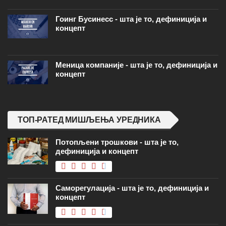
Гоинг Бусинесс - шта је то, дефиниција и
концепт
Меница компаније - шта је то, дефиниција и
концепт
ТОП-РАТЕД МИШЉЕЊА УРЕДНИКА
Потопљени трошкови - шта је то,
дефиниција и концепт
Саморегулација - шта је то, дефиниција и
концепт