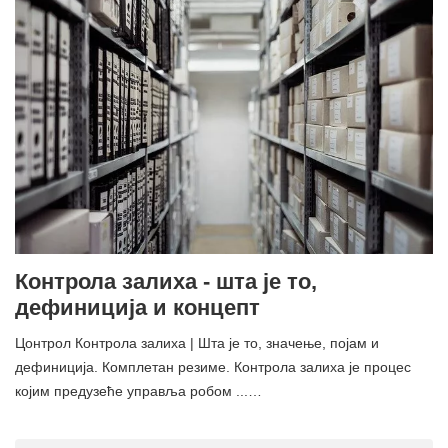
Контрола залиха - шта је то,
дефиниција и концепт
Цонтрол Контрола залиха | Шта је то, значење, појам и
дефиниција. Комплетан резиме. Контрола залиха је процес
којим предузеће управља робом ...…