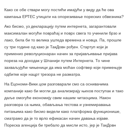
Како се обе ствари могу постићи имајући у виду да ће ова
кампања ЕРТЕС утицати на опорезивање пореских обвезника?
Ако бисмо, уз декларацију путем интернета, загарантовали
максималан могући повраћај и поврх свега то учинили брзо и
лако, била би то велика уштеда времена и новца. Па, прошле
су три године од како је ТакДовн рођен. Стартуп који је
применио револуционаран начин за пријављивање пријава
пореза на доходак у Шпанији путем Интернета. То чине
захваљујући чињеници да има моћан софтвер који примењује
одбитке које нацрт трезора не разматра.
На Ецономи-Вики.цом разговарали смо са оснивачима
компаније како би могли да анализирају њихов поступак и тако
даље омогуће економију свим нашим читаоцима. Након
разговора са њима, обављања тестова и узнемиравања
питањима како бисмо видели како платформа функционише,
сматрамо да је то врло ефикасан начин давања изјаве.
Пореска агенција би требало да мисли исто, јер је ТакДовн