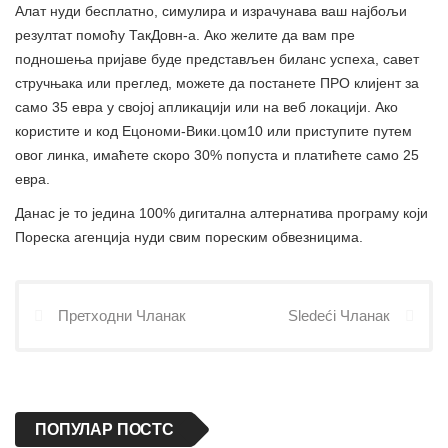
Алат нуди бесплатно, симулира и израчунава ваш најбољи
резултат помоћу ТакДовн-а. Ако желите да вам пре
подношења пријаве буде представљен биланс успеха, савет
стручњака или преглед, можете да постанете ПРО клијент за
само 35 евра у својој апликацији или на веб локацији. Ако
користите и код Ецономи-Вики.цом10 или приступите путем
овог линка, имаћете скоро 30% попуста и платићете само 25
евра.
Данас је то једина 100% дигитална алтернатива програму који
Пореска агенција нуди свим пореским обвезницима.
Претходни Чланак
Sledeći Чланак
ПОПУЛАР ПОСТС