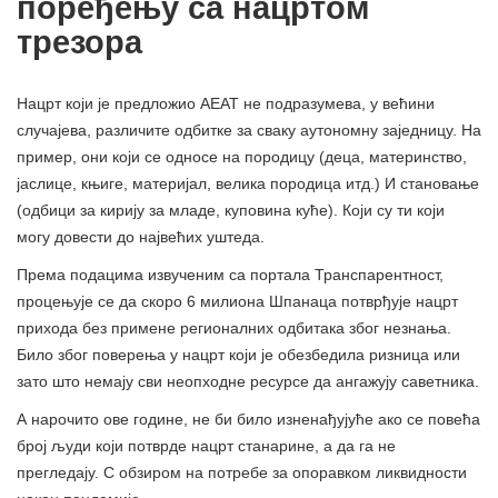
поређењу са нацртом
трезора
Нацрт који је предложио АЕАТ не подразумева, у већини
случајева, различите одбитке за сваку аутономну заједницу. На
пример, они који се односе на породицу (деца, материнство,
јаслице, књиге, материјал, велика породица итд.) И становање
(одбици за кирију за младе, куповина куће). Који су ти који
могу довести до највећих уштеда.
Према подацима извученим са портала Транспарентност,
процењује се да скоро 6 милиона Шпанаца потврђује нацрт
прихода без примене регионалних одбитака због незнања.
Било због поверења у нацрт који је обезбедила ризница или
зато што немају сви неопходне ресурсе да ангажују саветника.
А нарочито ове године, не би било изненађујуће ако се повећа
број људи који потврде нацрт станарине, а да га не
прегледају. С обзиром на потребе за опоравком ликвидности