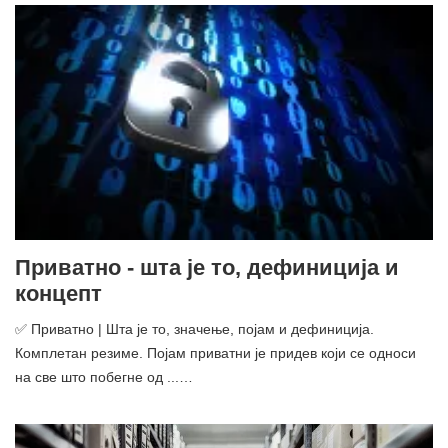
Приватно - шта је то, дефиниција и
концепт
✅ Приватно | Шта је то, значење, појам и дефиниција.
Комплетан резиме. Појам приватни је придев који се односи
на све што побегне од ...…