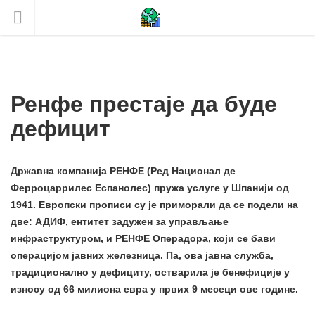
Ренфе престаје да буде
дефицит
Државна компанија РЕНФЕ (Ред Национал де
Ферроцаррилес Еспанолес) пружа услуге у Шпанији од
1941. Европски прописи су је приморали да се подели на
две: АДИФ, ентитет задужен за управљање
инфраструктуром, и РЕНФЕ Операдора, који се бави
операцијом јавних железница. Па, ова јавна служба,
традиционално у дефициту, остварила је бенефиције у
износу од 66 милиона евра у првих 9 месеци ове године.