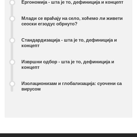
Ергономија - шта је то, дефиниција и концепт
Млади се враћају на село, хоћемо ли живети
сеоски егзодус обрнуто?
Стандардизација - шта је то, дефиниција и
концепт
Извршни одбор - шта је то, дефиниција и
концепт
Изолационизам и глобализација: суочени са
вирусом