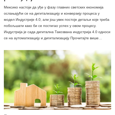
Мексико настоји да уђе у фазу главних светских економија
ослањајући се на дигитализацију и конверзију процеса у
модел Индустрије 4.0, али још увек постоје детаљи које треба
побољшати како би се постигао успех у овом процесу.
Индустрија је сада дигитална Такозвана индустрија 4.0 односи
се на аутоматизацију и дигитализацију Прочитајте више…