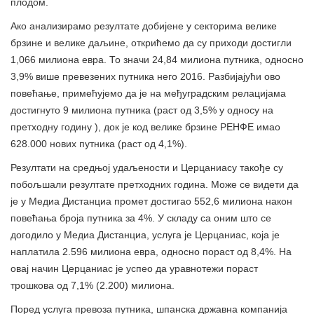
плодом.
Ако анализирамо резултате добијене у секторима велике
брзине и велике даљине, открићемо да су приходи достигли
1,066 милиона евра. То значи 24,84 милиона путника, односно
3,9% више превезених путника него 2016. Разбијајући ово
повећање, примећујемо да је на међуградским релацијама
достигнуто 9 милиона путника (раст од 3,5% у односу на
претходну годину ), док је код велике брзине РЕНФЕ имао
628.000 нових путника (раст од 4,1%).
Резултати на средњој удаљености и Церцаниасу такође су
побољшали резултате претходних година. Може се видети да
је у Медиа Дистанциа промет достигао 552,6 милиона након
повећања броја путника за 4%. У складу са оним што се
догодило у Медиа Дистанциа, услуга је Церцаниас, која је
наплатила 2.596 милиона евра, односно пораст од 8,4%. На
овај начин Церцаниас је успео да уравнотежи пораст
трошкова од 7,1% (2.200) милиона.
Поред услуга превоза путника, шпанска државна компанија