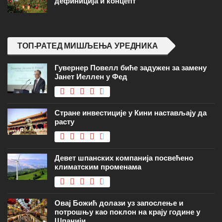
дефиниција и концепт
ТОП-РАТЕД МИШЉЕЊА УРЕДНИКА
Гувернер Повелл биће задужен за замену
Јанет Иеллен у Фед
Стране инвестиције у Кини настављају да
расту
Девет шпанских компанија посвећено
климатским променама
Овај Божић долази уз запослење и
потрошњу као поклон на крају године у
Шпанији