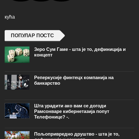
кућа
ПОПУЛАР ПОСТС
Зеро Сум Гаме - шта је то, дефиниција и
концепт
Реперкусије финтецх компанија на
банкарство
Шта урадити ако вам се догоди
Рамсонваре кибернетазија попут
Телефонице? -.
Пољопривредно друштво - шта је то,