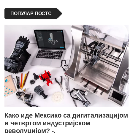
ПОПУЛАР ПОСТС
Како иде Мексико са дигитализацијом
и четвртом индустријском
револуцијом? -.