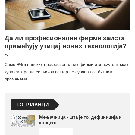
Да ли професионалне фирме заиста
примећују утицај нових технологија?
-.
Само 9% шпанских професионалних фирми и консултантских
кућа сматра да се њихов сектор не суочава са битним
променама.…
ТОП ЧЛАНЦИ
Мењачница - шта је то, дефиниција и
концепт