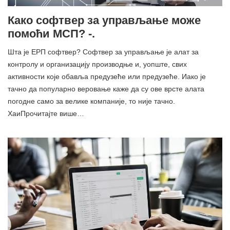
Како софтвер за управљање може
помоћи МСП? -.
Шта је ЕРП софтвер? Софтвер за управљање је алат за
контролу и организацију производње и, уопште, свих
активности које обавља предузеће или предузеће. Иако је
тачно да популарно веровање каже да су ове врсте алата
погодне само за велике компаније, то није тачно.
ХаиПрочитајте више…