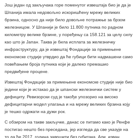
Још један од закључака горе поменутог извештаја био је да је
Шпанија имала недовољно искоришћену мрежу великих
брзина, односно да није било довољне потражње за брзом
железницом. У Шпанији је било 11.800 путника по радном
километру велике брзине, у поређењу са 158.121 за целу силу
као што је Јапан. Таква је била исплата за железничку
инфраструктуру, да је извештај Фондације за примењене
економске студије утврдио да ће губици бити надмашени само
повећањем броја путника који је далеко премашио
предвиђене процене.
Извештај Фондације за примењене економске студије није био
једини који је истакао да је шпански железнички систем у
дефициту. Ревизорски суд је такође упозорио на високо
дефицитарни модел улагања и на мрежу великих брзина коју
је тешко одржати на дужи рок.
С обзиром на такве закључке, данас се питамо како је Ренфе
постигао нешто без преседана, јер изгледа да све указује на
то да ће 2017. година завршити без губитака. Али, изван