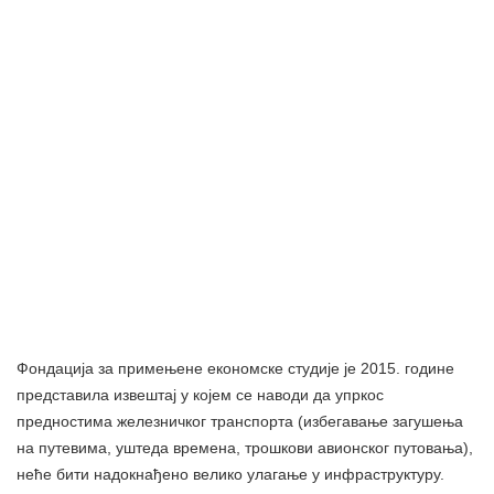
Фондација за примењене економске студије је 2015. године
представила извештај у којем се наводи да упркос
предностима железничког транспорта (избегавање загушења
на путевима, уштеда времена, трошкови авионског путовања),
неће бити надокнађено велико улагање у инфраструктуру.