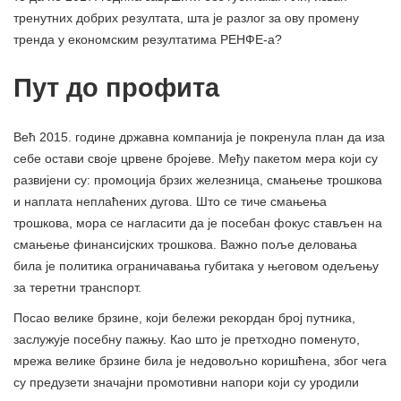
тренутних добрих резултата, шта је разлог за ову промену
тренда у економским резултатима РЕНФЕ-а?
Пут до профита
Већ 2015. године државна компанија је покренула план да иза
себе остави своје црвене бројеве. Међу пакетом мера који су
развијени су: промоција брзих железница, смањење трошкова
и наплата неплаћених дугова. Што се тиче смањења
трошкова, мора се нагласити да је посебан фокус стављен на
смањење финансијских трошкова. Важно поље деловања
била је политика ограничавања губитака у његовом одељењу
за теретни транспорт.
Посао велике брзине, који бележи рекордан број путника,
заслужује посебну пажњу. Као што је претходно поменуто,
мрежа велике брзине била је недовољно коришћена, због чега
су предузети значајни промотивни напори који су уродили