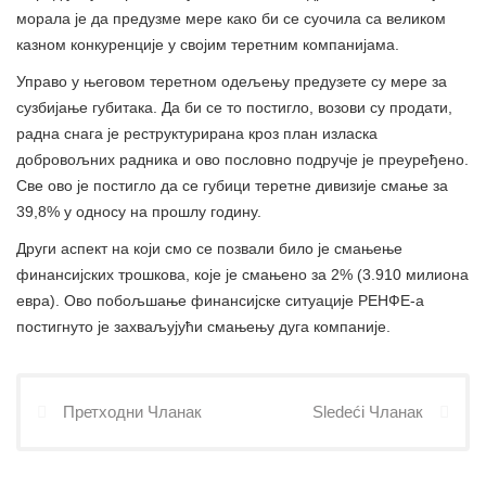
морала је да предузме мере како би се суочила са великом
казном конкуренције у својим теретним компанијама.
Управо у његовом теретном одељењу предузете су мере за
сузбијање губитака. Да би се то постигло, возови су продати,
радна снага је реструктурирана кроз план изласка
добровољних радника и ово пословно подручје је преуређено.
Све ово је постигло да се губици теретне дивизије смање за
39,8% у односу на прошлу годину.
Други аспект на који смо се позвали било је смањење
финансијских трошкова, које је смањено за 2% (3.910 милиона
евра). Ово побољшање финансијске ситуације РЕНФЕ-а
постигнуто је захваљујући смањењу дуга компаније.
Претходни Чланак
Sledeći Чланак