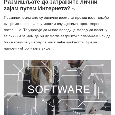
Размишљате да затражите лични
зајам путем Интернета? -.
Празници, осим што су одлично време за прекид везе, такође
су време трошења и, у многим случајевима, прекомерне
потрошње. То узрокује да многе породице морају да посегну
за личним зајмом да би их могле завршити с плаћањем или да
би се вратиле у школу са мало веће удобности. Према
најновијимПрочитајте више…