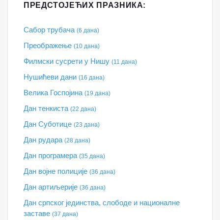
ПРЕДСТОЈЕЋИХ ПРАЗНИКА:
Сабор трубача
(6 дана)
Преображење
(10 дана)
Филмски сусрети у Нишу
(11 дана)
Нушићеви дани
(16 дана)
Велика Госпојина
(19 дана)
Дан тенкиста
(22 дана)
Дан Суботице
(23 дана)
Дан рудара
(28 дана)
Дан програмера
(35 дана)
Дан војне полиције
(36 дана)
Дан артиљерије
(36 дана)
Дан српског јединства, слободе и националне
заставе
(37 дана)