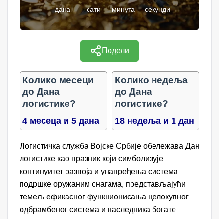
дана
сати
минута
секунди
Подели
Колико месеци
Колико недеља
до Дана
до Дана
логистике?
логистике?
4 месеца и 5 дана
18 недеља и 1 дан
Логистичка служба Војске Србије обележава Дан
логистике као празник који симболизује
континуитет развоја и унапређења система
подршке оружаним снагама, представљајући
темељ ефикасног функционисања целокупног
одбрамбеног система и наследника богате