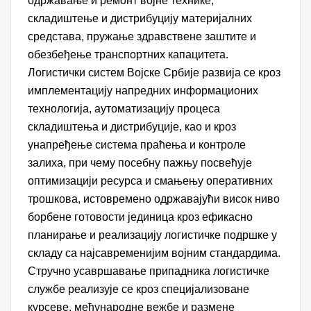
одржавање и ремонт војне технике,
складиштење и дистрибуцију материјалних
средстава, пружање здравствене заштите и
обезбеђење транспортних капацитета.
Логистички систем Војске Србије развија се кроз
имплементацију напредних информационих
технологија, аутоматизацију процеса
складиштења и дистрибуције, као и кроз
унапређење система праћења и контроле
залиха, при чему посебну пажњу посвећује
оптимизацији ресурса и смањењу оперативних
трошкова, истовремено одржавајући висок ниво
борбене готовости јединица кроз ефикасно
планирање и реализацију логистичке подршке у
складу са најсавременијим војним стандардима.
Стручно усавршавање припадника логистичке
службе реализује се кроз специјализоване
курсеве, међународне вежбе и размене