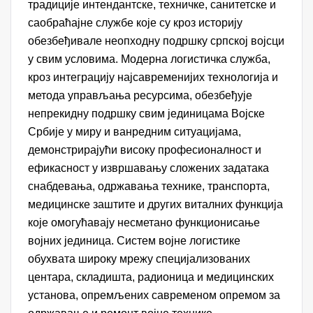
традиције интендантске, техничке, санитетске и
саобраћајне службе које су кроз историју
обезбеђивале неопходну подршку српској војсци
у свим условима. Модерна логистичка служба,
кроз интеграцију најсавременијих технологија и
метода управљања ресурсима, обезбеђује
непрекидну подршку свим јединицама Војске
Србије у миру и ванредним ситуацијама,
демонстрирајући високу професионалност и
ефикасност у извршавању сложених задатака
снабдевања, одржавања технике, транспорта,
медицинске заштите и других виталних функција
које омогућавају несметано функционисање
војних јединица. Систем војне логистике
обухвата широку мрежу специјализованих
центара, складишта, радионица и медицинских
установа, опремљених савременом опремом за