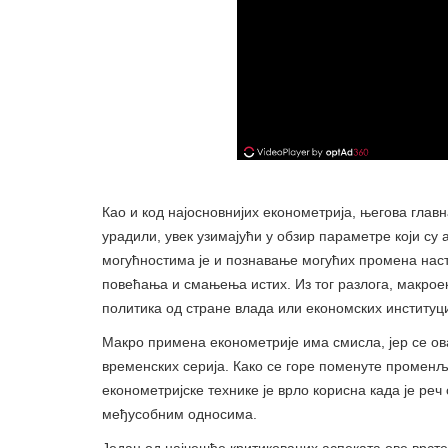
Као и код најосновнијих економетрија, његова главн
урадили, увек узимајући у обзир параметре који су
могућностима је и познавање могућих промена нас
повећања и смањења истих. Из тог разлога, макрое
политика од стране влада или економских институци
Макро примена економетрије има смисла, јер се о
временских серија. Како се горе поменуте променљи
економетријске технике је врло корисна када је р
међусобним односима.