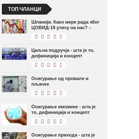
ТОП ЧЛАНЦИ
Шпанија: Како мере рада због
ЦОВИД-19 утичу на нас? -.
Циљна подручја - шта је то,
дефиниција и концепт
Осигурање од провале и
пљачке
Осигурање имовине - шта је
то, дефиниција и концепт
Осигурање прихода - шта је