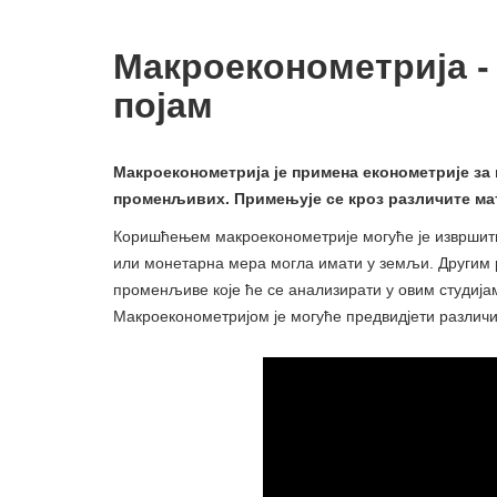
Макроеконометрија - 
појам
Макроеконометрија је примена економетрије з
променљивих. Примењује се кроз различите мат
Коришћењем макроеконометрије могуће је извршити
или монетарна мера могла имати у земљи. Другим р
променљиве које ће се анализирати у овим студијам
Макроеконометријом је могуће предвидјети различи