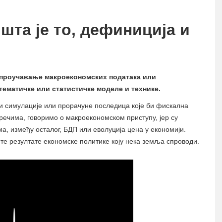
шта је то, дефиниција и
а проучавање макроекономских података или
ематичке или статистичке моделе и технике.
 симулације или прорачуне последица које би фискална
ечима, говоримо о макроекономском приступу, јер су
а, између осталог, БДП или еволуција цена у економији.
те резултате економске политике коју нека земља спроводи.