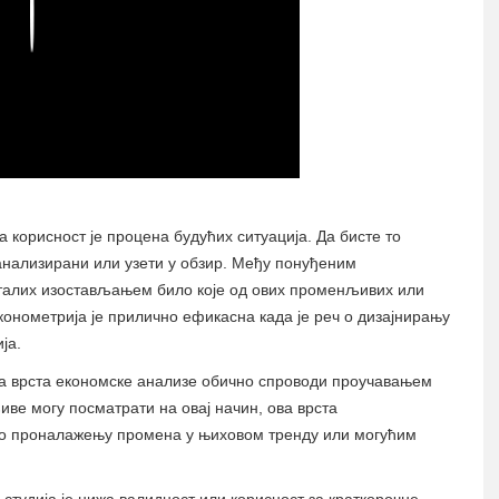
Play
а корисност је процена будућих ситуација. Да бисте то
 анализирани или узети у обзир. Међу понуђеним
талих изостављањем било које од ових променљивих или
конометрија је прилично ефикасна када је реч о дизајнирању
ја.
ва врста економске анализе обично спроводи проучавањем
ве могу посматрати на овај начин, ова врста
еч о проналажењу промена у њиховом тренду или могућим