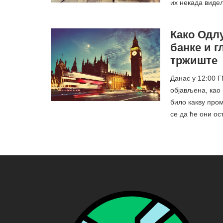
их некада виде
Како Одл
банке и 
тржиште
Данас у 12:00 
објављена, као 
било какву пром
се да ће они о