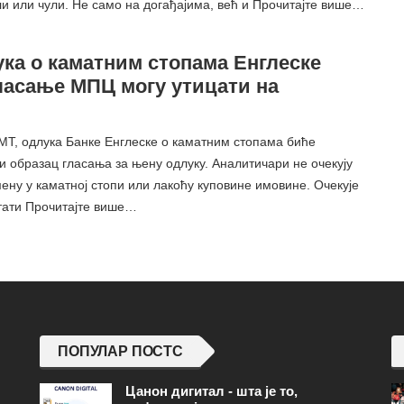
ли или чули. Не само на догађајима, већ и Прочитајте више…
ука о каматним стопама Енглеске
гласање МПЦ могу утицати на
ГМТ, одлука Банке Енглеске о каматним стопама биће
и образац гласања за њену одлуку. Аналитичари не очекују
ену у каматној стопи или лакоћу куповине имовине. Очекује
стати Прочитајте више…
ПОПУЛАР ПОСТС
Цанон дигитал - шта је то,