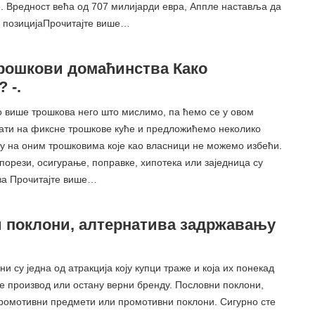
. Вредност већа од 707 милијарди евра, Аппле наставља да
, позицијаПрочитајте више…
рошкови домаћинства Како
 -.
о више трошкова него што мислимо, па ћемо се у овом
ати на фиксне трошкове куће и предложићемо неколико
ду на оним трошковима које као власници не можемо избећи.
 порези, осигурање, поправке, хипотека или заједница су
ва Прочитајте више…
 поклони, алтернатива задржавању
и су једна од атракција коју купци траже и која их понекад
пе производ или остану верни бренду. Пословни поклони,
промотивни предмети или промотивни поклони. Сигурно сте