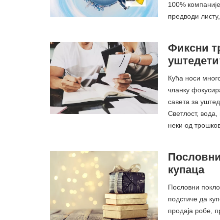
100% компаније
предводи листу
Фиксни т
уштедети?
Кућа носи мног
чланку фокусир
савета за уште
Светлост, вода,
неки од трошко
Пословни
купаца
Пословни поклон
подстиче да ку
продаја робе, 