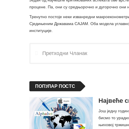
Један од најчешће критикованих аспеката ове врсте
процене. Па, они су средњорочно и дугорочно они 
Тренутно постоје неки изванредни макроеконометри
Сједињеним Државама САЈАМ. Оба модела углавном
институције.
Претходни Чланак
ПОПУЛАР ПОСТС
Највеће с
Још једну годин
бисмо то уради
њиховој тржишн