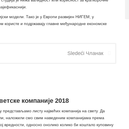
 студија је нижа валидност или корисност за краткорочне
најефикаснији.
јски модели. Тако је у Европи развијен НИГЕМ; у
 користе и подржавају главне међународне економске
Sledeći Чланак
ветске компаније 2018
у представљамо листу највећих компанија на свету. Да
ли, наложили смо свим наведеним компанијама према
ој вредности, односно онолико колико би коштало куповину