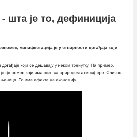
 шта је то, дефиниција
феномен, манифестација је у стварности догађаја који
догађаје који се дешавају у неком тренутку. На пример,
 је феномен који има везе са природом атмосфере. Слично
ињеница. То има ефекта на економију.
Play