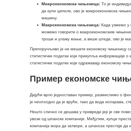
Микроекономска чињеница:
То је индивиду
да купи ципеле, ово је микроекономска чињен
машину.
Макроекономска чињеница:
Када узмемо у 
можемо говорити о макроекономским чињениц
троше и улажу мање, а више штеде, ово је м
Препоручљиво је не мешати економску чињеницу 
статистички податак који прикупља информације о 
статистичке податке који одражавају економску чињ
Пример економске чињ
Дајући врло једноставан пример, размислимо о фен
је неопходно да је вруће, тако да вода испарава, с
Нешто слично се дешава у привреди јер је све пов
увози од шпанске компаније. Међутим, купци престај
компанија мора да затвори, а шпанска престаје да 