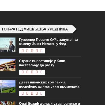
ТОП-РАТЕД МИШЉЕЊА УРЕДНИКА
Гувернер Повелл биће задужен за
замену Јанет Иеллен у Фед
Стране инвестиције у Кини
настављају да расту
Девет шпанских компанија
посвећено климатским променама
Овај Божић долази уз запослење и