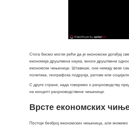
Стога бисмо могли рећи да је економски догађај све
економија друштвена наука, многи друштвени односи
економске чињенице. Штавише, они немају везе сам
политика, географска подручја, ратови или социјалн
С друге стране, када говоримо о рачуноводству пре
на концепт рачуноводствене чињенице.
Врсте економских чињ
Постоји безброј економских чињеница, али можемо и