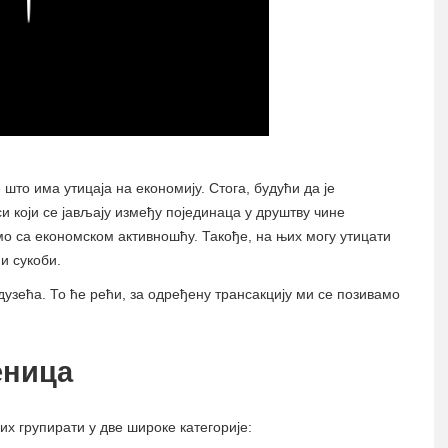
 што има утицаја на економију. Стога, будући да је
 који се јављају између појединаца у друштву чине
о са економском активношћу. Такође, на њих могу утицати
и сукоби.
дузећа. То ће рећи, за одређену трансакцију ми се позивамо
еница
х групирати у две широке категорије: