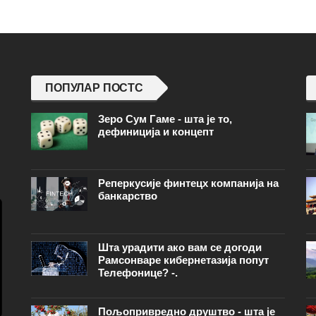
ПОПУЛАР ПОСТС
Зеро Сум Гаме - шта је то,
дефиниција и концепт
Реперкусије финтецх компанија на
банкарство
Шта урадити ако вам се догоди
Рамсонваре кибернетазија попут
Телефонице? -.
Пољопривредно друштво - шта је