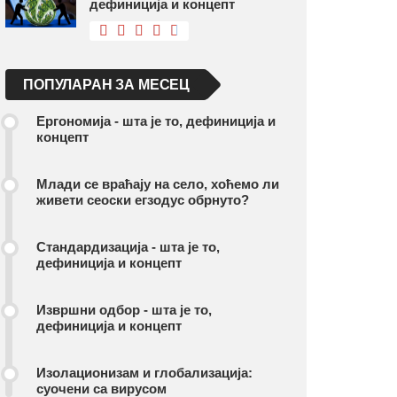
дефиниција и концепт
ПОПУЛАРАН ЗА МЕСЕЦ
Ергономија - шта је то, дефиниција и
концепт
Млади се враћају на село, хоћемо ли
живети сеоски егзодус обрнуто?
Стандардизација - шта је то,
дефиниција и концепт
Извршни одбор - шта је то,
дефиниција и концепт
Изолационизам и глобализација:
суочени са вирусом