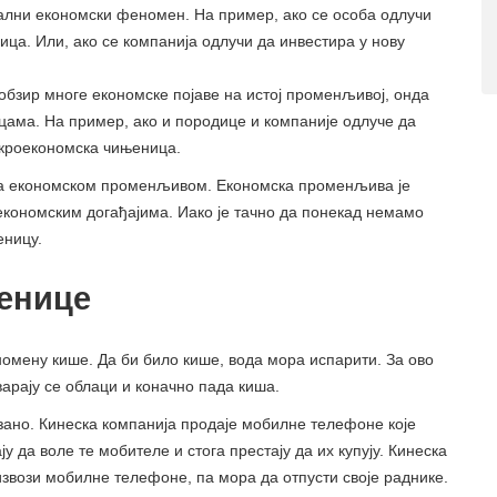
ални економски феномен. На пример, ако се особа одлучи
ица. Или, ако се компанија одлучи да инвестира у нову
обзир многе економске појаве на истој променљивој, онда
ама. На пример, ако и породице и компаније одлуче да
акроекономска чињеница.
са економском променљивом. Економска променљива је
економским догађајима. Иако је тачно да понекад немамо
еницу.
енице
омену кише. Да би било кише, вода мора испарити. За ово
тварају се облаци и коначно пада киша.
езано. Кинеска компанија продаје мобилне телефоне које
у да воле те мобителе и стога престају да их купују. Кинеска
извози мобилне телефоне, па мора да отпусти своје раднике.