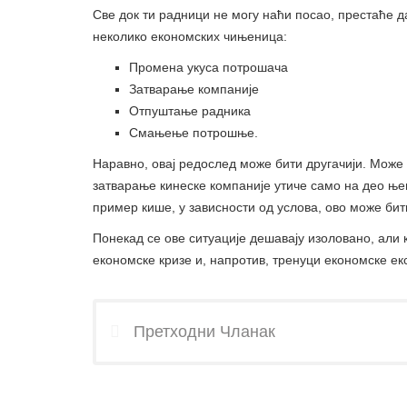
Све док ти радници не могу наћи посао, престаће да
неколико економских чињеница:
Промена укуса потрошача
Затварање компаније
Отпуштање радника
Смањење потрошње.
Наравно, овај редослед може бити другачији. Може
затварање кинеске компаније утиче само на део њ
пример кише, у зависности од услова, ово може бити
Понекад се ове ситуације дешавају изоловано, али к
економске кризе и, напротив, тренуци економске ек
Претходни Чланак