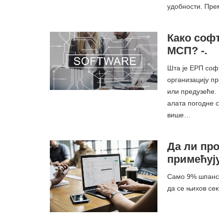
удобности. Пре
Како соф
МСП? -.
Шта је ЕРП соф
организацију пр
или предузеће. 
алата погодне с
више…
Да ли пр
примећују
Само 9% шпанск
да се њихов се