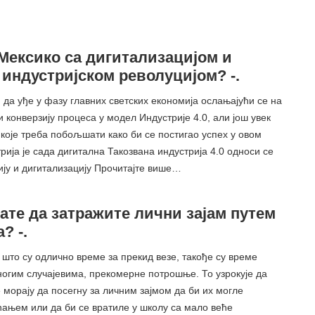
 Мексико са дигитализацијом и
индустријском револуцијом? -.
 да уђе у фазу главних светских економија ослањајући се на
и конверзију процеса у модел Индустрије 4.0, али још увек
које треба побољшати како би се постигао успех у овом
рија је сада дигитална Такозвана индустрија 4.0 односи се
ију и дигитализацију Прочитајте више…
те да затражите лични зајам путем
? -.
што су одлично време за прекид везе, такође су време
ногим случајевима, прекомерне потрошње. То узрокује да
морају да посегну за личним зајмом да би их могле
ћањем или да би се вратиле у школу са мало веће