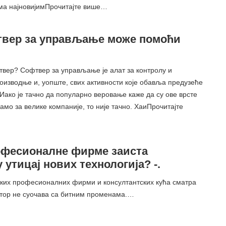
ма најновијимПрочитајте више…
твер за управљање може помоћи
твер? Софтвер за управљање је алат за контролу и
оизводње и, уопште, свих активности које обавља предузеће
Иако је тачно да популарно веровање каже да су ове врсте
амо за велике компаније, то није тачно. ХаиПрочитајте
офесионалне фирме заиста
 утицај нових технологија? -.
их професионалних фирми и консултантских кућа сматра
ктор не суочава са битним променама.…