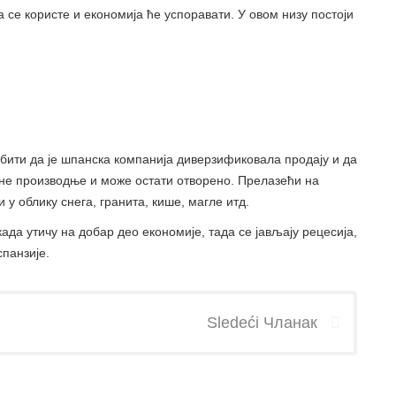
 се користе и економија ће успоравати. У овом низу постоји
 бити да је шпанска компанија диверзификовала продају и да
ене производње и може остати отворено. Прелазећи на
 у облику снега, гранита, кише, магле итд.
ада утичу на добар део економије, тада се јављају рецесија,
спанзије.
Sledeći Чланак