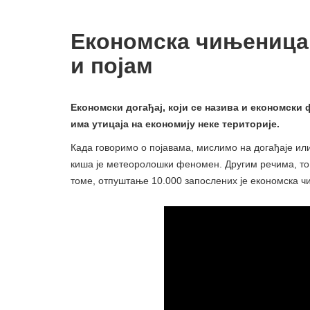
Економска чињеница -
и појам
Економски догађај, који се назива и економски 
има утицаја на економију неке територије.
Када говоримо о појавама, мислимо на догађаје или 
киша је метеоролошки феномен. Другим речима, то
томе, отпуштање 10.000 запослених је економска ч