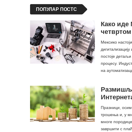
ПОПУЛАР ПОСТС
Како иде
четвртом 
Мексико настоји
дигитализацију 
постоје детаљи 
процесу. Индуст
на аутоматизац
Размишља
Интернета
Празници, осим 
трошења и, у м
многе породице 
завршити с пла