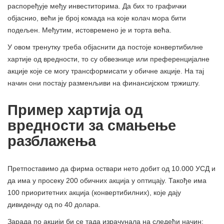
распоређује међу инвеститорима. Да бих то графички
објаснио, већи је број комада на које колач мора бити
подељен. Међутим, истовремено је и торта већа.
У овом тренутку треба објаснити да постоје конвертибилне
хартије од вредности, то су обвезнице или преференцијалне
акције које се могу трансформисати у обичне акције. На тај
начин они постају разменљиви на финансијском тржишту.
Пример хартија од
вредности за смањење
разблажења
Претпоставимо да фирма оствари нето добит од 10.000 УСД и
да има у просеку 200 обичних акција у оптицају. Такође има
100 приоритетних акција (конвертибилних), које дају
дивиденду од по 40 долара.
Зарада по акцији би се тада израчунала на следећи начин: