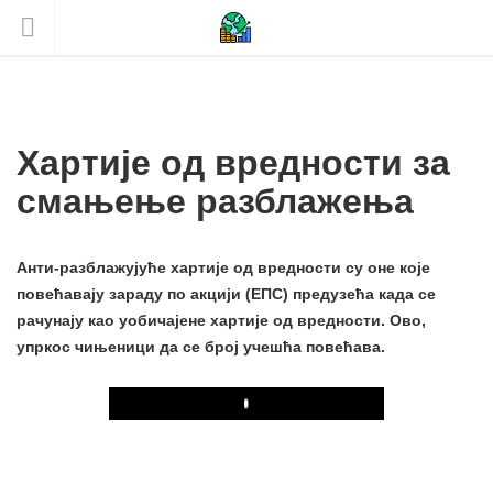
Хартије од вредности за
смањење разблажења
Анти-разблажујуће хартије од вредности су оне које
повећавају зараду по акцији (ЕПС) предузећа када се
рачунају као уобичајене хартије од вредности. Ово,
упркос чињеници да се број учешћа повећава.
Play