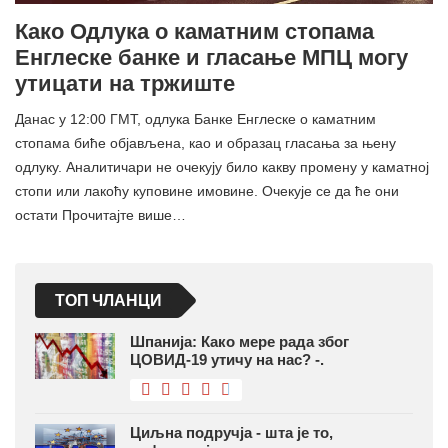
Како Одлука о каматним стопама
Енглеске банке и гласање МПЦ могу
утицати на тржиште
Данас у 12:00 ГМТ, одлука Банке Енглеске о каматним
стопама биће објављена, као и образац гласања за њену
одлуку. Аналитичари не очекују било какву промену у каматној
стопи или лакоћу куповине имовине. Очекује се да ће они
остати Прочитајте више…
ТОП ЧЛАНЦИ
Шпанија: Како мере рада због
ЦОВИД-19 утичу на нас? -.
Циљна подручја - шта је то,