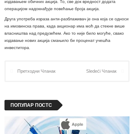
издавањем обичних акција. То, све док вредност додата
операцијом надокнађује повећање броја акција.
Друга употреба израза анти-разблаживач је она која се односи
на имовинска права, када акционар има моћ да стекне више
власништва над предузећем. Ако то није било могуће, свако
издавање нових акција смањило би проценат учешћа
инвеститора.
Претходни Чланак
Sledeći Чланак
ПОПУЛАР ПОСТС