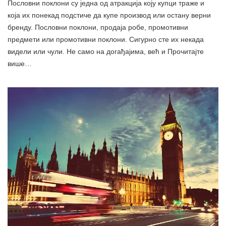
Пословни поклони су једна од атракција коју купци траже и
која их понекад подстиче да купе производ или остану верни
бренду. Пословни поклони, продаја робе, промотивни
предмети или промотивни поклони. Сигурно сте их некада
видели или чули. Не само на догађајима, већ и Прочитајте
више…