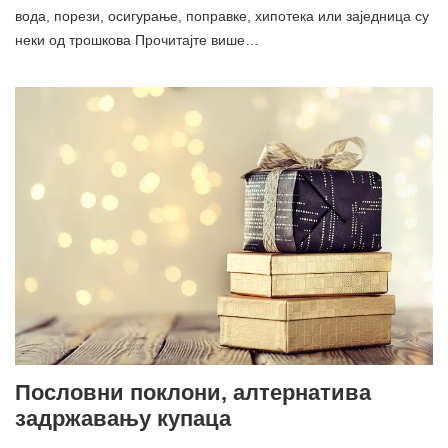
вода, порези, осигурање, поправке, хипотека или заједница су
неки од трошкова Прочитајте више…
Пословни поклони, алтернатива
задржавању купаца