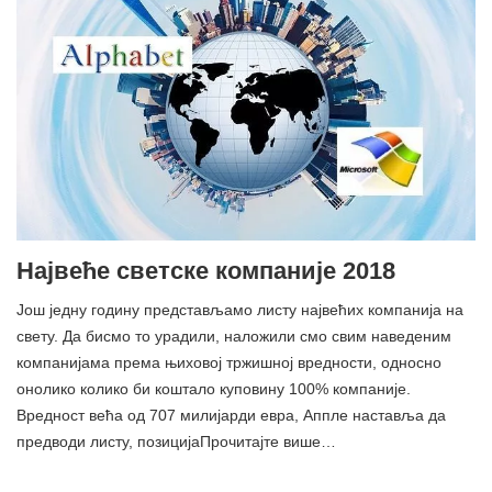
Највеће светске компаније 2018
Још једну годину представљамо листу највећих компанија на
свету. Да бисмо то урадили, наложили смо свим наведеним
компанијама према њиховој тржишној вредности, односно
онолико колико би коштало куповину 100% компаније.
Вредност већа од 707 милијарди евра, Аппле наставља да
предводи листу, позицијаПрочитајте више…