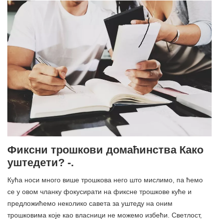
Фиксни трошкови домаћинства Како
уштедети? -.
Кућа носи много више трошкова него што мислимо, па ћемо
се у овом чланку фокусирати на фиксне трошкове куће и
предложићемо неколико савета за уштеду на оним
трошковима које као власници не можемо избећи. Светлост,