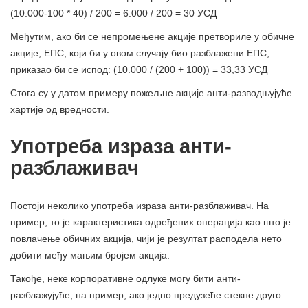
(10.000-100 * 40) / 200 = 6.000 / 200 = 30 УСД
Међутим, ако би се непромењене акције претвориле у обичне
акције, ЕПС, који би у овом случају био разблажени ЕПС,
приказао би се испод: (10.000 / (200 + 100)) = 33,33 УСД
Стога су у датом примеру пожељне акције анти-разводњујуће
хартије од вредности.
Употреба израза анти-
разблаживач
Постоји неколико употреба израза анти-разблаживач. На
пример, то је карактеристика одређених операција као што је
повлачење обичних акција, чији је резултат расподела нето
добити међу мањим бројем акција.
Такође, неке корпоративне одлуке могу бити анти-
разблажујуће, на пример, ако једно предузеће стекне друго