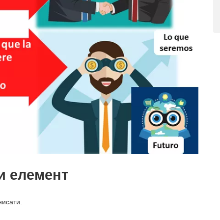
и елемент
нисати.