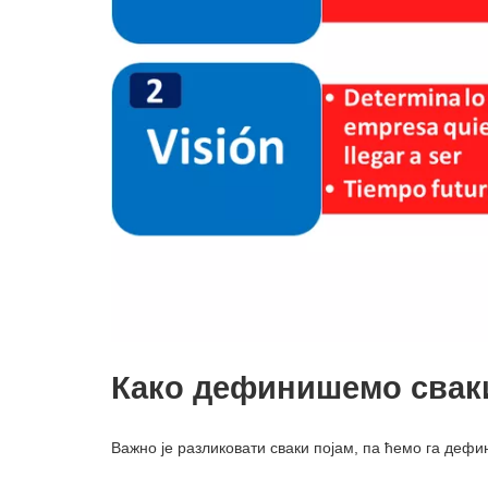
Како дефинишемо свак
Важно је разликовати сваки појам, па ћемо га дефи