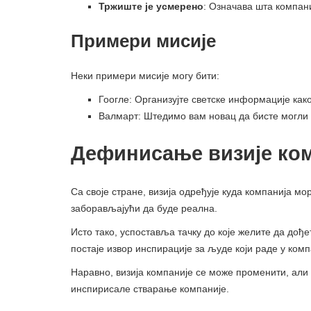
Тржиште је усмерено
: Означава шта компани
Примери мисије
Неки примери мисије могу бити:
Гоогле: Организујте светске информације как
Валмарт: Штедимо вам новац да бисте могли
Дефинисање визије ко
Са своје стране, визија одређује куда компанија м
заборављајући да буде реална.
Исто тако, успоставља тачку до које желите да дође
постаје извор инспирације за људе који раде у ком
Наравно, визија компаније се може променити, али 
инспирисале стварање компаније.