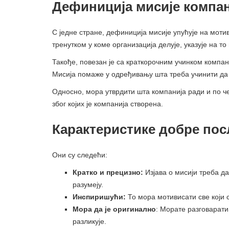
Дефиниција мисије компан
С једне стране, дефиниција мисије упућује на моти
тренутком у коме организација делује, указује на т
Такође, повезан је са краткорочним учинком компа
Мисија помаже у одређивању шта треба учинити да 
Односно, мора утврдити шта компанија ради и по че
због којих је компанија створена.
Карактеристике добре пос
Они су следећи:
Кратко и прецизно:
Изјава о мисији треба да
разумеју.
Инспиришући:
То мора мотивисати све који 
Мора да је оригинално
: Морате разговарати
разликује.