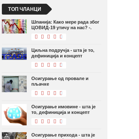
ТОП ЧЛАНЦИ
Шпанија: Како мере рада због
ЦОВИД-19 утичу на нас? -.
Циљна подручја - шта је то,
дефиниција и концепт
Осигурање од провале и
пљачке
Осигурање имовине - шта је
то, дефиниција и концепт
Осигурање прихода - шта је