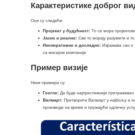
Карактеристике доброг ви
Они су следећи:
Пројекат у будућност:
То се мора пројектова
Јасно и реално:
Сви то морају разумети и то
Инспиративно и доследно:
Изражава сан о 
са мисијом компаније
Пример визије
Неки примери су:
Гоогле:
Да буде најпрестижнији претраживач и
Валмарт:
Претворити Валмарт у најбољу и на
производе на време и пружајући одличну услу