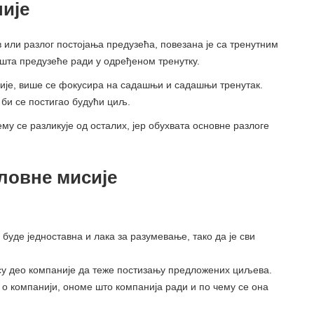
ије
в или разлог постојања предузећа, повезана је са тренутним
о шта предузеће ради у одређеном тренутку.
није, више се фокусира на садашњи и садашњи тренутак.
би се постигао будући циљ.
му се разликује од осталих, јер обухвата основне разлоге
ловне мисије
 буде једноставна и лака за разумевање, тако да је сви
су део компаније да теже постизању предложених циљева.
 о компанији, ономе што компанија ради и по чему се она