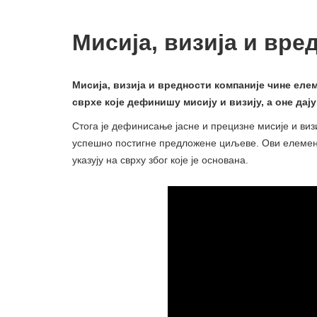
Мисија, визија и вре
Мисија, визија и вредности компаније чине елеме
сврхе које дефинишу мисију и визију, а оне дају
Стога је дефинисање јасне и прецизне мисије и визи
успешно постигне предложене циљеве. Ови елемент
указују на сврху због које је основана.