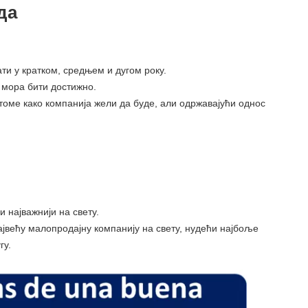
да
ти у кратком, средњем и дугом року.
 мора бити достижно.
томе како компанија жели да буде, али одржавајући однос
 најважнији на свету.
јвећу малопродајну компанију на свету, нудећи најбоље
гу.