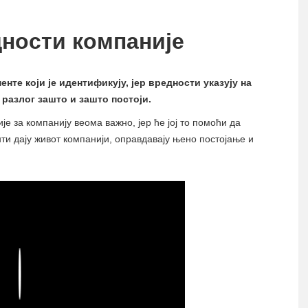
дности компаније
нте који је идентификују, јер вредности указују на
 разлог зашто и зашто постоји.
је за компанију веома важно, јер ће јој то помоћи да
и дају живот компанији, оправдавају њено постојање и
Play