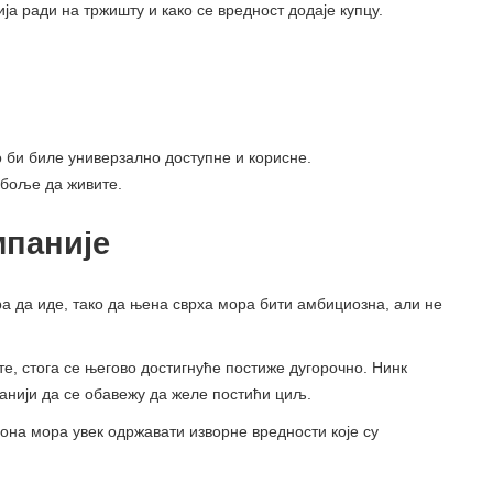
ја ради на тржишту и како се вредност додаје купцу.
о би биле универзално доступне и корисне.
 боље да живите.
мпаније
ора да иде, тако да њена сврха мора бити амбициозна, али не
те, стога се његово достигнуће постиже дугорочно. Нинк
панији да се обавежу да желе постићи циљ.
она мора увек одржавати изворне вредности које су