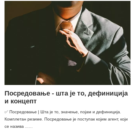
Посредовање - шта је то, дефиниција
и концепт
✅ Посредовање | Шта је то, значење, појам и дефиниција.
Комплетан резиме. Посредовање је поступак којим агент, који
се назива ...…