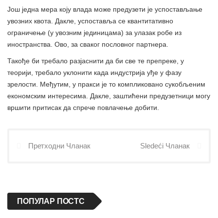
Још једна мера коју влада може предузети је успостављање
увозних квота. Дакле, успоставља се квантитативно
ограничење (у увозним јединицама) за улазак робе из
иностранства. Ово, за сваког пословног партнера.
Такође би требало разјаснити да би све те препреке, у
теорији, требало уклонити када индустрија уђе у фазу
зрелости. Међутим, у пракси је то компликовано сукобљеним
економским интересима. Дакле, заштићени предузетници могу
вршити притисак да спрече повлачење добити.
Претходни Чланак
Sledeći Чланак
ПОПУЛАР ПОСТС