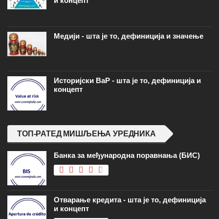
и концепт
Медији - шта је то, дефиниција и значење
Историјски ВаР - шта је то, дефиниција и
концепт
ТОП-РАТЕД МИШЉЕЊА УРЕДНИКА
Банка за међународна поравнања (БИС)
Отварање кредита - шта је то, дефиниција
и концепт