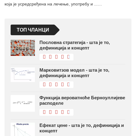
која је усредсређена на лечење, употребу и ...…
ТОП ЧЛАНЦИ
Пословна стратегија - шта је то,
дефиниција и концепт
Марковитзов модел - шта је то,
дефиниција и концепт
Функција вероватноће Берноуллијеве
расподеле
Ефекат цене - шта је то, дефиниција и
концепт