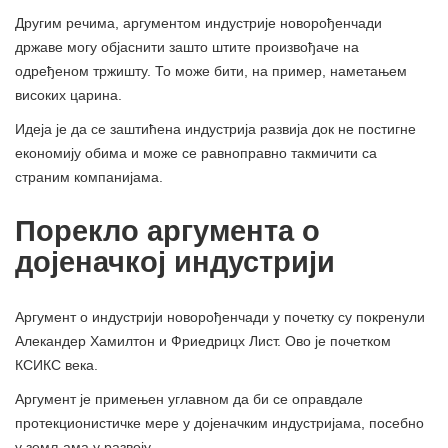
Другим речима, аргументом индустрије новорођенчади
државе могу објаснити зашто штите произвођаче на
одређеном тржишту. То може бити, на пример, наметањем
високих царина.
Идеја је да се заштићена индустрија развија док не постигне
економију обима и може се равноправно такмичити са
страним компанијама.
Порекло аргумента о
дојеначкој индустрији
Аргумент о индустрији новорођенчади у почетку су покренули
Алекандер Хамилтон и Фриедрицх Лист. Ово је почетком
КСИКС века.
Аргумент је примењен углавном да би се оправдале
протекционистичке мере у дојеначким индустријама, посебно
у земљама у развоју.