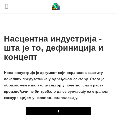
Насцентна индустрија -
шта је то, дефиниција и
концепт
Нова индустрија је аргумент који оправдава заштиту
локалних предузетника у одређеном сектору. Стога је
образложење да, ако је сектор у почетној фази раста,
произвођачи не би требало да се суочавају са страном
конкуренцијом у неповољном положају.
Play