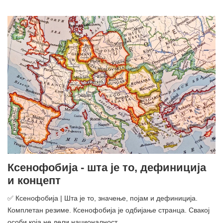
Ксенофобија - шта је то, дефиниција
и концепт
✅ Ксенофобија | Шта је то, значење, појам и дефиниција.
Комплетан резиме. Ксенофобија је одбијање странца. Свакој
особи која не дели националност ...…