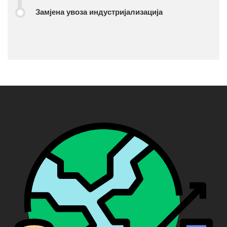
Замјена увоза индустријализација