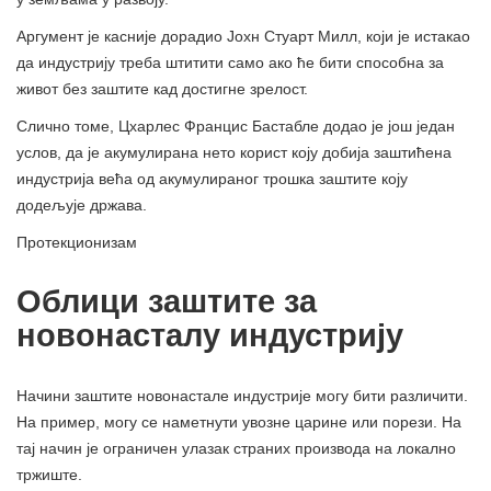
Аргумент је касније дорадио Јохн Стуарт Милл, који је истакао
да индустрију треба штитити само ако ће бити способна за
живот без заштите кад достигне зрелост.
Слично томе, Цхарлес Францис Бастабле додао је још један
услов, да је акумулирана нето корист коју добија заштићена
индустрија већа од акумулираног трошка заштите коју
додељује држава.
Протекционизам
Облици заштите за
новонасталу индустрију
Начини заштите новонастале индустрије могу бити различити.
На пример, могу се наметнути увозне царине или порези. На
тај начин је ограничен улазак страних производа на локално
тржиште.