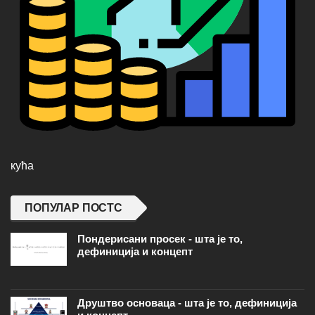
кућа
ПОПУЛАР ПОСТС
Пондерисани просек - шта је то,
дефиниција и концепт
Друштво основаца - шта је то, дефиниција