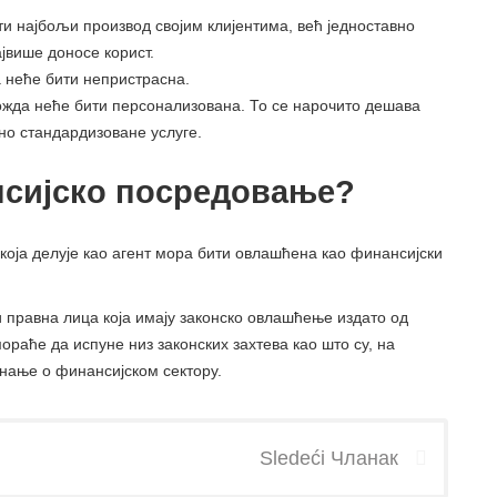
и најбољи производ својим клијентима, већ једноставно
јвише доносе корист.
а неће бити непристрасна.
можда неће бити персонализована. То се нарочито дешава
уно стандардизоване услуге.
нсијско посредовање?
која делује као агент мора бити овлашћена као финансијски
 правна лица која имају законско овлашћење издато од
мораће да испуне низ законских захтева као што су, на
нање о финансијском сектору.
Sledeći Чланак