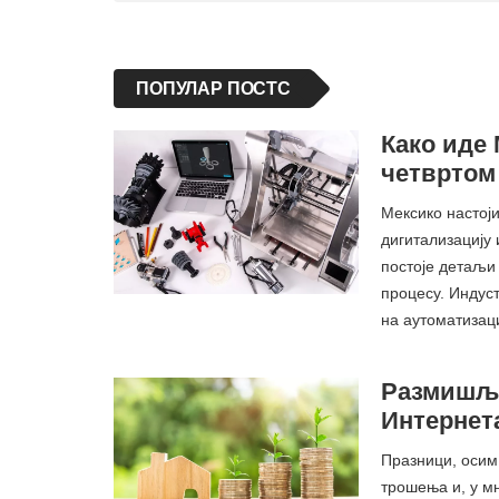
ПОПУЛАР ПОСТС
Како иде
четвртом 
Мексико настоји
дигитализацију 
постоје детаљи 
процесу. Индуст
на аутоматизац
Размишља
Интернета
Празници, осим 
трошења и, у м