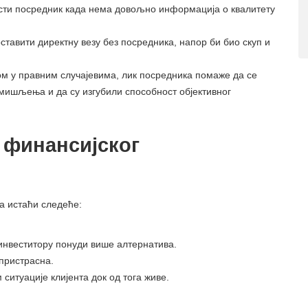
сти посредник када нема довољно информација о квалитету
ставити директну везу без посредника, напор би био скуп и
.
ом у правним случајевима, лик посредника помаже да се
мишљења и да су изгубили способност објективног
 финансијског
а истаћи следеће:
инвеститору понуди више алтернатива.
пристрасна.
итуације клијента док од тога живе.