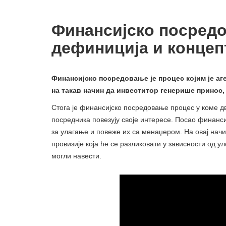
Финансијско посредов
дефиниција и концеп
Финансијско посредовање је процес којим је а
на такав начин да инвеститор генерише принос,
Стога је финансијско посредовање процес у коме д
посредника повезују своје интересе. Посао финанси
за улагање и повеже их са менаџером. На овај нач
провизије која ће се разликовати у зависности од у
могли навести.