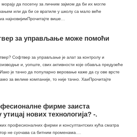
морају да посегну за личним зајмом да би их могле
ћањем или да би се вратиле у школу са мало веће
ма најновијимПрочитајте више…
твер за управљање може помоћи
твер? Софтвер за управљање је алат за контролу и
оизводње и, уопште, свих активности које обавља предузеће
Иако је тачно да популарно веровање каже да су ове врсте
амо за велике компаније, то није тачно. ХаиПрочитајте
офесионалне фирме заиста
 утицај нових технологија? -.
их професионалних фирми и консултантских кућа сматра
ктор не суочава са битним променама.…