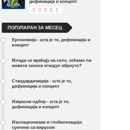
дефиниција и концепт
ПОПУЛАРАН ЗА МЕСЕЦ
Ергономија - шта је то, дефиниција и
концепт
Млади се враћају на село, хоћемо ли
живети сеоски егзодус обрнуто?
Стандардизација - шта је то,
дефиниција и концепт
Извршни одбор - шта је то,
дефиниција и концепт
Изолационизам и глобализација:
суочени са вирусом