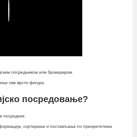
Play
ијским посредником или брокериром.
ање ове врсте фигура.
ијско посредовање?
ки посредник:
информација, сортирање и постављање по приоритетима