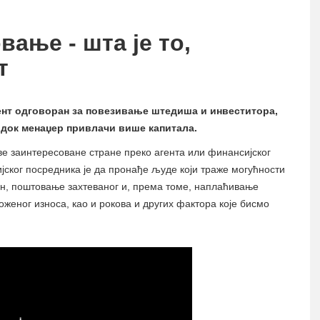
ање - шта је то,
т
гент одговоран за повезивање штедиша и инвеститора,
 док менаџер привлачи више капитала.
ве заинтересоване стране преко агента или финансијског
јског посредника је да пронађе људе који траже могућности
ин, поштовање захтеваног и, према томе, наплаћивање
ложеног износа, као и рокова и других фактора које бисмо