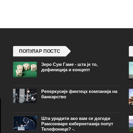
ПОПУЛАР ПОСТС
Зеро Сум Гаме - шта је то,
дефиниција и концепт
Реперкусије финтецх компанија на
банкарство
Шта урадити ако вам се догоди
Рамсонваре кибернетазија попут
Телефонице? -.