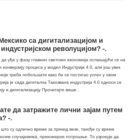
 Мексико са дигитализацијом и
индустријском револуцијом? -.
 да уђе у фазу главних светских економија ослањајући се на
и конверзију процеса у модел Индустрије 4.0, али још увек
које треба побољшати како би се постигао успех у овом
рија је сада дигитална Такозвана индустрија 4.0 односи се
ију и дигитализацију Прочитајте више…
те да затражите лични зајам путем
? -.
што су одлично време за прекид везе, такође су време
ногим случајевима, прекомерне потрошње. То узрокује да