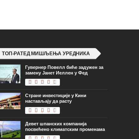
ТОП-РАТЕД МИШЉЕЊА УРЕДНИКА
Гувернер Повелл биће задужен за
замену Јанет Иеллен у Фед
Стране инвестиције у Кини
настављају да расту
Девет шпанских компанија
посвећено климатским променама