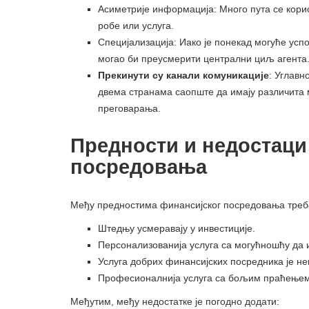
Асиметрије информација: Много пута се кори
робе или услуга.
Специјализација: Иако је понекад могуће успо
могао би преусмерити централни циљ агента
Прекинути су канали комуникације
: Углавн
двема странама саопште да имају различита 
преговарања.
Предности и недостаци
посредовања
Међу предностима финансијског посредовања треб
Штедњу усмеравају у инвестиције.
Персонализованија услуга са могућношћу да 
Услуга добрих финансијских посредника је не
Професионалнија услуга са бољим праћењем с
Међутим, међу недостатке је погодно додати: