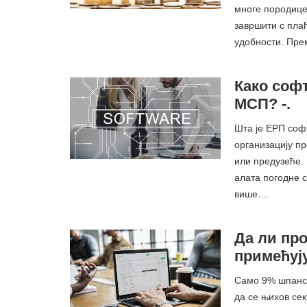
многе породице 
завршити с пла
удобности. Пре
Како соф
МСП? -.
Шта је ЕРП соф
организацију пр
или предузеће. 
алата погодне с
више…
Да ли пр
примећују
Само 9% шпанск
да се њихов се