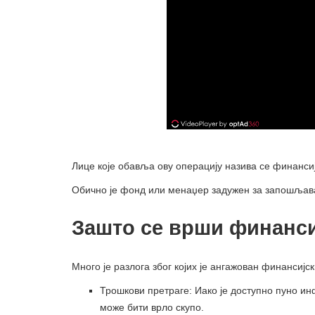
Лице које обавља ову операцију назива се финанс
Обично је фонд или менаџер задужен за запошљав
Зашто се врши финанс
Много је разлога због којих је ангажован финансијс
Трошкови претраге: Иако је доступно пуно 
може бити врло скупо.