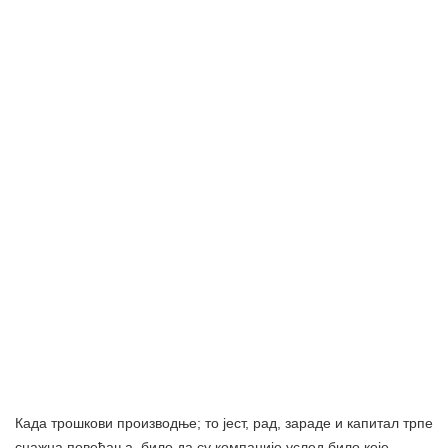
Када трошкови производње; то јест, рад, зараде и капитал трпе
снажна повећања, било да су компаније услед било које