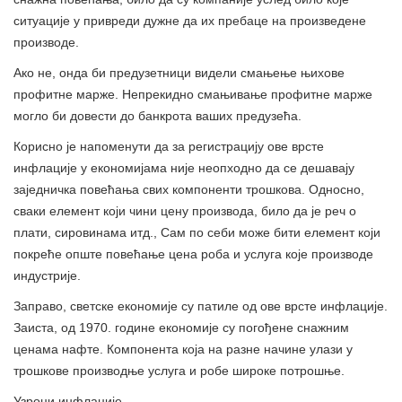
ситуације у привреди дужне да их пребаце на произведене
производе.
Ако не, онда би предузетници видели смањење њихове
профитне марже. Непрекидно смањивање профитне марже
могло би довести до банкрота ваших предузећа.
Корисно је напоменути да за регистрацију ове врсте
инфлације у економијама није неопходно да се дешавају
заједничка повећања свих компоненти трошкова. Односно,
сваки елемент који чини цену производа, било да је реч о
плати, сировинама итд., Сам по себи може бити елемент који
покреће опште повећање цена роба и услуга које производе
индустрије.
Заправо, светске економије су патиле од ове врсте инфлације.
Заиста, од 1970. године економије су погођене снажним
ценама нафте. Компонента која на разне начине улази у
трошкове производње услуга и робе широке потрошње.
Узроци инфлације