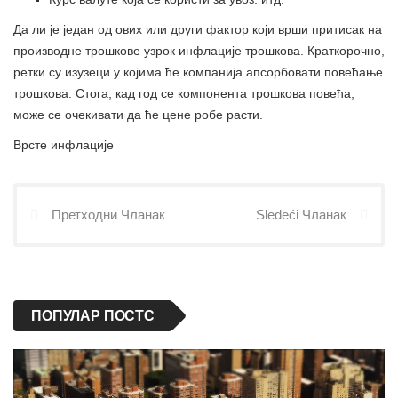
Да ли је један од ових или други фактор који врши притисак на
производне трошкове узрок инфлације трошкова. Краткорочно,
ретки су изузеци у којима ће компанија апсорбовати повећање
трошкова. Стога, кад год се компонента трошкова повећа,
може се очекивати да ће цене робе расти.
Врсте инфлације
Претходни Чланак
Sledeći Чланак
ПОПУЛАР ПОСТС