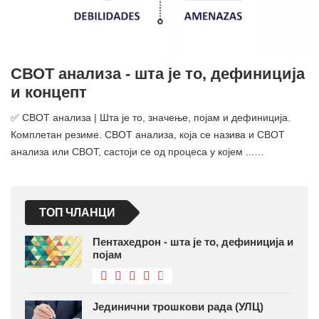
СВОТ анализа - шта је то, дефиниција
и концепт
✅ СВОТ анализа | Шта је то, значење, појам и дефиниција.
Комплетан резиме. СВОТ анализа, која се назива и СВОТ
анализа или СВОТ, састоји се од процеса у којем ...…
ТОП ЧЛАНЦИ
Пентахедрон - шта је то, дефиниција и
појам
Јединични трошкови рада (УЛЦ)