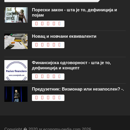
Порески закон - шта је то, дефиниција и
појам
Новац и новчани еквиваленти
Финансијска одговорност - шта је то,
дефиниција и концепт
Предузетник: Визионар или незапослен? -.
Copyright � 2020 sr.economy-pedia.com 2026