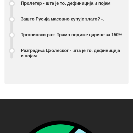
Пролетер - шта је то, дефиниција и појам
Зашто Русија масовно купује злато? -.
Трговински рат: Трамп подиже царине за 150%
Разградња Цхолеског - шта је то, дефиниција
и појам