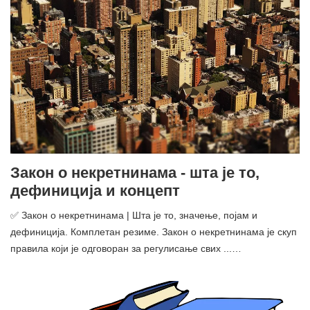
Закон о некретнинама - шта је то,
дефиниција и концепт
✅ Закон о некретнинама | Шта је то, значење, појам и
дефиниција. Комплетан резиме. Закон о некретнинама је скуп
правила који је одговоран за регулисање свих ...…