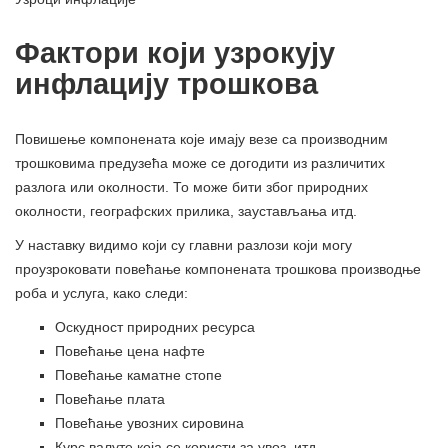
Фактори који узрокују
инфлацију трошкова
Повишење компонената које имају везе са производним
трошковима предузећа може се догодити из различитих
разлога или околности. То може бити због природних
околности, географских прилика, заустављања итд.
У наставку видимо који су главни разлози који могу
проузроковати повећање компонената трошкова производње
роба и услуга, како следи:
Оскудност природних ресурса
Повећање цена нафте
Повећање каматне стопе
Повећање плата
Повећање увозних сировина
Курс валуте која се користи за увоз. итд.