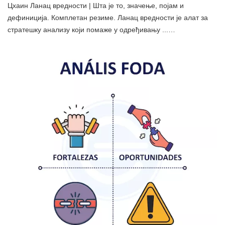
Цхаин Ланац вредности | Шта је то, значење, појам и
дефиниција. Комплетан резиме. Ланац вредности је алат за
стратешку анализу који помаже у одређивању ...…