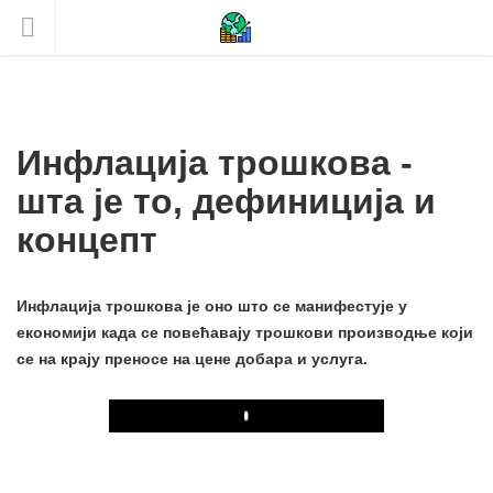
Инфлација трошкова -
шта је то, дефиниција и
концепт
Инфлација трошкова је оно што се манифестује у
економији када се повећавају трошкови производње који
се на крају преносе на цене добара и услуга.
Play