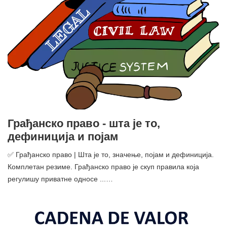
Грађанско право - шта је то,
дефиниција и појам
✅ Грађанско право | Шта је то, значење, појам и дефиниција.
Комплетан резиме. Грађанско право је скуп правила која
регулишу приватне односе ...…