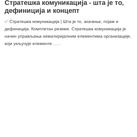
Стратешка комуникација - шта је то,
дефиниција и концепт
✅ Стратешка комуникација | Шта је то, значење, појам и
дефиниција. Комплетан резиме. Стратешка комуникација је
начин управљања нематеријалним елементима организације,
који укључује елементе ...…