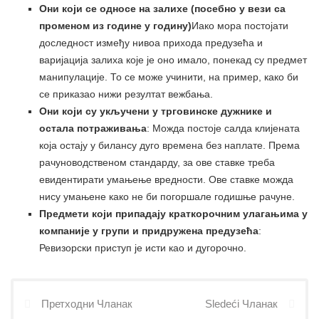
Они који се односе на залихе (посебно у вези са
променом из године у годину)
Иако мора постојати
доследност између нивоа прихода предузећа и
варијација залиха које је оно имало, понекад су предмет
манипулације. То се може учинити, на пример, како би
се приказао нижи резултат вежбања.
Они који су укључени у трговинске дужнике и
остала потраживања
: Можда постоје салда клијената
која остају у билансу дуго времена без наплате. Према
рачуноводственом стандарду, за ове ставке треба
евидентирати умањење вредности. Ове ставке можда
нису умањене како не би погоршале годишње рачуне.
Предмети који припадају краткорочним улагањима у
компаније у групи и придружена предузећа
:
Ревизорски приступ је исти као и дугорочно.
Претходни Чланак
Sledeći Чланак