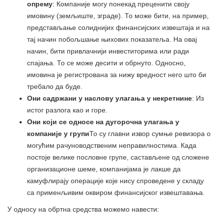
опрему
: Компаније могу понекад преценити своју
имовину (земљиште, зграде). То може бити, на пример,
представљање солиднијих финансијских извештаја и на
тај начин побољшање њихових показатеља. На овај
начин, бити привлачнији инвеститорима или ради
спајања. То се може десити и обрнуто. Односно,
имовина је регистрована за нижу вредност него што би
требало да буде.
Они садржани у наслову улагања у некретнине
: Из
истог разлога као и горе.
Они који се односе на дугорочна улагања у
компаније у групи
То су главни извор сумње ревизора о
могућим рачуноводственим неправилностима. Када
постоје велике пословне групе, састављене од сложене
организационе шеме, компанијама је лакше да
камуфлирају операције које нису спроведене у складу
са применљивим оквиром финансијског извештавања.
У односу на обртна средства можемо навести: