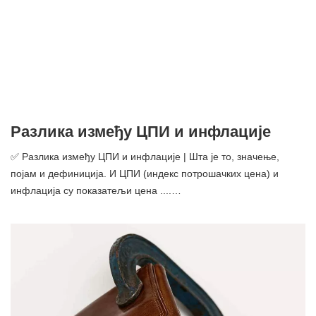
Разлика између ЦПИ и инфлације
✅ Разлика између ЦПИ и инфлације | Шта је то, значење,
појам и дефиниција. И ЦПИ (индекс потрошачких цена) и
инфлација су показатељи цена ....…