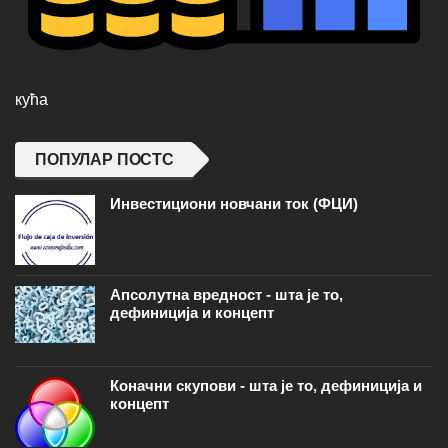
кућа
ПОПУЛАР ПОСТС
Инвестициони новчани ток (ФЦИ)
Апсолутна вредност - шта је то,
дефиниција и концепт
Коначни скупови - шта је то, дефиниција и
концепт