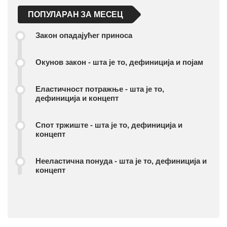
ПОПУЛАРАН ЗА МЕСЕЦ
Закон опадајућег приноса
Окунов закон - шта је то, дефиниција и појам
Еластичност потражње - шта је то,
дефиниција и концепт
Спот тржиште - шта је то, дефиниција и
концепт
Нееластична понуда - шта је то, дефиниција и
концепт