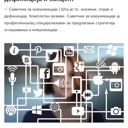
✅ Саветник за комуникације | Шта је то, значење, појам и
дефиниција. Комплетан резиме. Саветник за комуникације је
професионалац специјализован за предлагање стратегија
оглашавања и комуникације ...…