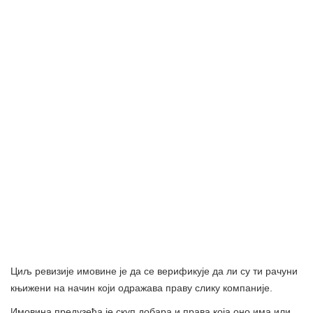
Циљ ревизије имовине је да се верификује да ли су ти рачуни
књижени на начин који одражава праву слику компаније.
Имовина предузећа је скуп добара и права која оно има или