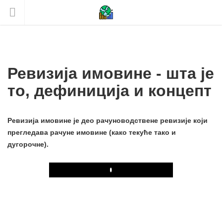
Ревизија имовине - шта је
то, дефиниција и концепт
Ревизија имовине је део рачуноводствене ревизије који
прегледава рачуне имовине (како текуће тако и
дугорочне).
Play