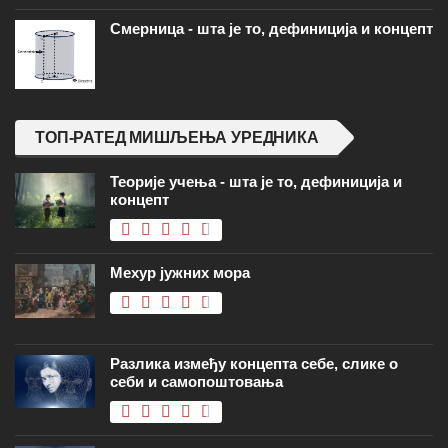
Смерница - шта је то, дефиниција и концепт
ТОП-РАТЕД МИШЉЕЊА УРЕДНИКА
Теорије учења - шта је то, дефиниција и
концепт
Мехур јужних мора
Разлика између концепта себе, слике о
себи и самопоштовања