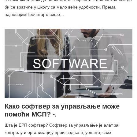
би се вратиле у школу са мало веће удобности. Према
најновијимПрочитајте више…
Како софтвер за управљање може
помоћи МСП? -.
Шта је ЕРП софтвер? Софтвер за управљање је алат за
контролу и организацију производње и, уопште, свих