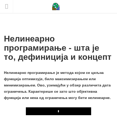
Нелинеарно
програмирање - шта је
то, дефиниција и концепт
Нелинеарно програмирање је метода којом се циљна
функција оптимизује, било максимизирањем или
минимизирањем. Ово, узимајући у обзир различита дата
ограничења. Карактерише се зато што објективна
функција или нека од ограничења могу бити нелинеарне.
Play