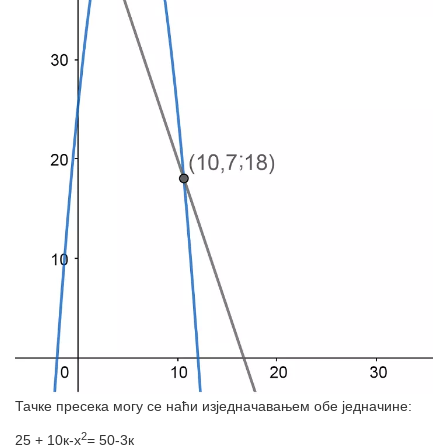
Тачке пресека могу се наћи изједначавањем обе једначине:
2
25 + 10к-х
= 50-3к