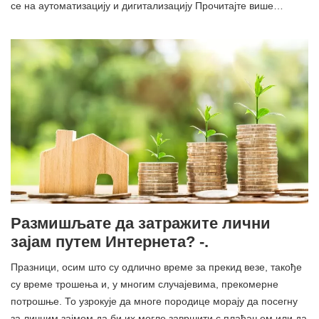
се на аутоматизацију и дигитализацију Прочитајте више…
Размишљате да затражите лични
зајам путем Интернета? -.
Празници, осим што су одлично време за прекид везе, такође
су време трошења и, у многим случајевима, прекомерне
потрошње. То узрокује да многе породице морају да посегну
за личним зајмом да би их могле завршити с плаћањем или да