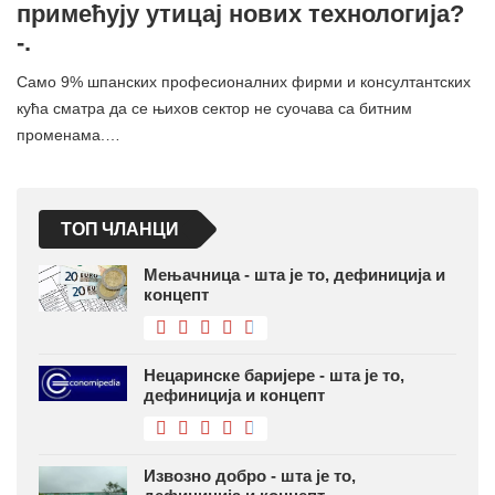
примећују утицај нових технологија?
-.
Само 9% шпанских професионалних фирми и консултантских
кућа сматра да се њихов сектор не суочава са битним
променама.…
ТОП ЧЛАНЦИ
Мењачница - шта је то, дефиниција и
концепт
Нецаринске баријере - шта је то,
дефиниција и концепт
Извозно добро - шта је то,