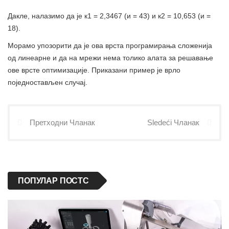
Дакле, налазимо да је к1 = 2,3467 (и = 43) и к2 = 10,653 (и =
18).
Морамо упозорити да је ова врста програмирања сложенија
од линеарне и да на мрежи нема толико алата за решавање
ове врсте оптимизације. Приказани пример је врло
поједностављен случај.
Претходни Чланак
Sledeći Чланак
ПОПУЛАР ПОСТС