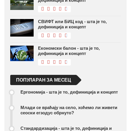
дефиниција и концепт
СВИФТ или БИЦ код - шта је то,
дефиниција и концепт
Економски балон - шта је то,
дефиниција и концепт
ПОПУЛАРАН ЗА МЕСЕЦ
Ергономија - шта је то, дефиниција и концепт
Млади се враћају на село, хоћемо ли живети
сеоски егзодус обрнуто?
Стандардизација - шта је то, дефиниција и