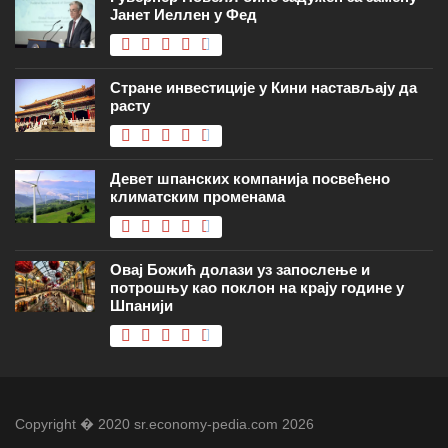
Јанет Иеллен у Фед
Стране инвестиције у Кини настављају да
расту
Девет шпанских компанија посвећено
климатским променама
Овај Божић долази уз запослење и
потрошњу као поклон на крају године у
Шпанији
Copyright � 2020 sr.economy-pedia.com 2026