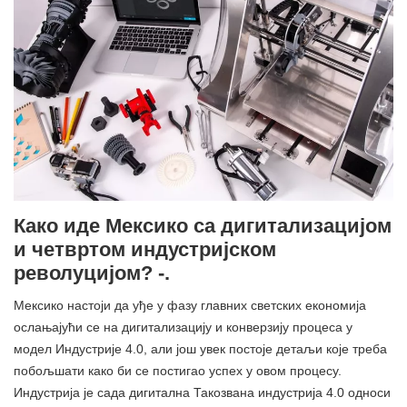
Како иде Мексико са дигитализацијом
и четвртом индустријском
револуцијом? -.
Мексико настоји да уђе у фазу главних светских економија
ослањајући се на дигитализацију и конверзију процеса у
модел Индустрије 4.0, али још увек постоје детаљи које треба
побољшати како би се постигао успех у овом процесу.
Индустрија је сада дигитална Такозвана индустрија 4.0 односи