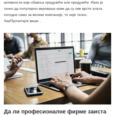
активности које обавља предузеће или предузеће. Иако је
тачно да популарно веровање каже да су ове врсте алата
погодне само за велике компаније, то није тачно.
ХаиПрочитајте више…
Да ли професионалне фирме заиста