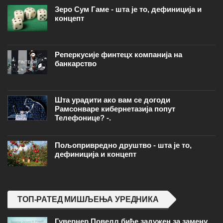
Зеро Сум Гаме - шта је то, дефиниција и
концепт
Реперкусије финтецх компанија на
банкарство
Шта урадити ако вам се догоди
Рамсонваре кибернетазија попут
Телефонице? -.
Пољопривредно друштво - шта је то,
дефиниција и концепт
ТОП-РАТЕД МИШЉЕЊА УРЕДНИКА
Гувернер Повелл биће задужен за замену