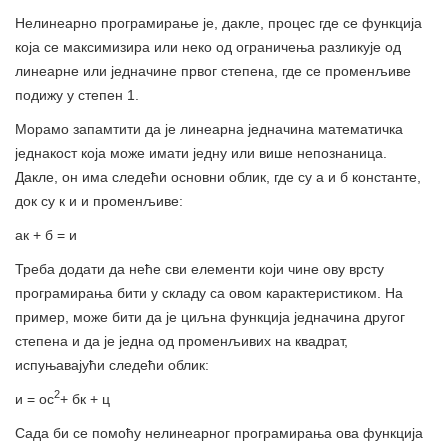
Нелинеарно програмирање је, дакле, процес где се функција
која се максимизира или неко од ограничења разликује од
линеарне или једначине првог степена, где се променљиве
подижу у степен 1.
Морамо запамтити да је линеарна једначина математичка
једнакост која може имати једну или више непознаница.
Дакле, он има следећи основни облик, где су а и б константе,
док су к и и променљиве:
ак + б = и
Треба додати да неће сви елементи који чине ову врсту
програмирања бити у складу са овом карактеристиком. На
пример, може бити да је циљна функција једначина другог
степена и да је једна од променљивих на квадрат,
испуњавајући следећи облик:
2
и = ос
+ бк + ц
Сада би се помоћу нелинеарног програмирања ова функција