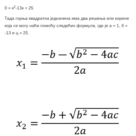
2
0 = к
-13к + 25
Тада горња квадратна једначина има два решења или корене
која се могу наћи помоћу следећих формула, где је а = 1, б =
-13 и ц = 25.