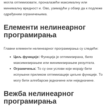
могла оптимизовати, проналазећи максималну или
минималну вредност и. Ово, узимајући у обзир да к подлеже
одређеним ограничењима.
Елементи нелинеарног
програмирања
Главни елементи нелинеарног програмирања су следећи:
Циљ функције:
Функција је оптимизирана, било
максимизирањем или минимизирањем резултата.
Ограничења:
То су они услови који морају бити
испуњени приликом оптимизације циљне функције. То
могу бити алгебарске једначине или неједначине.
Вежба нелинеарног
програмирања