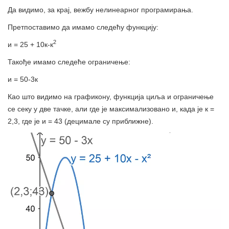
Да видимо, за крај, вежбу нелинеарног програмирања.
Претпоставимо да имамо следећу функцију:
2
и = 25 + 10к-к
Такође имамо следеће ограничење:
и = 50-3к
Као што видимо на графикону, функција циља и ограничење
се секу у две тачке, али где је максимализовано и, када је к =
2,3, где је и = 43 (децимале су приближне).