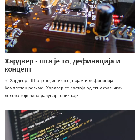
Хардвер - шта је то, дефиниција и
концепт
✅ Хардвер | Шта је то, значење, појам и дефиниција.
Комплетан резиме. Хардвер се састоји од свих физичких
делова који чине рачунар, оних који ...…