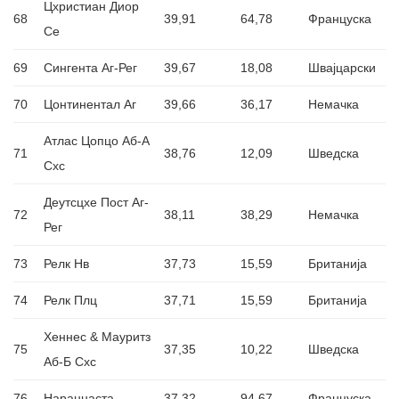
Цхристиан Диор
68
39,91
64,78
Француска
Се
69
Сингента Аг-Рег
39,67
18,08
Швајцарски
70
Цонтинентал Аг
39,66
36,17
Немачка
Атлас Цопцо Аб-А
71
38,76
12,09
Шведска
Схс
Деутсцхе Пост Аг-
72
38,11
38,29
Немачка
Рег
73
Релк Нв
37,73
15,59
Британија
74
Релк Плц
37,71
15,59
Британија
Хеннес & Мауритз
75
37,35
10,22
Шведска
Аб-Б Схс
76
Наранџаста
37,32
94,67
Француска