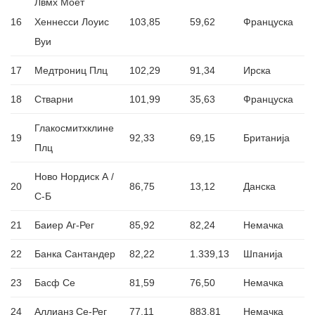
Лвмх Моет
16
Хеннесси Лоуис
103,85
59,62
Француска
Вуи
17
Медтрониц Плц
102,29
91,34
Ирска
18
Стварни
101,99
35,63
Француска
Глакосмитхклине
19
92,33
69,15
Британија
Плц
Ново Нордиск А /
20
86,75
13,12
Данска
С-Б
21
Баиер Аг-Рег
85,92
82,24
Немачка
22
Банка Сантандер
82,22
1.339,13
Шпанија
23
Басф Се
81,59
76,50
Немачка
24
Аллианз Се-Рег
77,11
883,81
Немачка