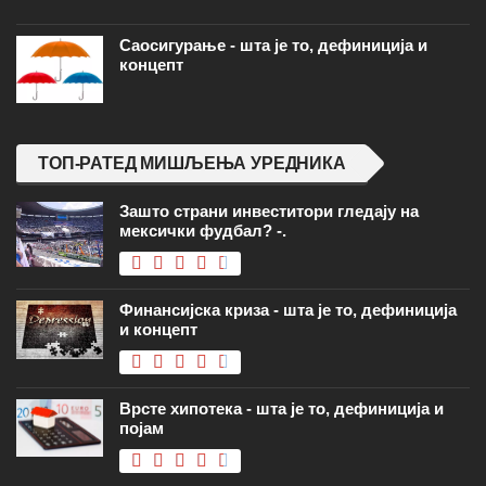
Саосигурање - шта је то, дефиниција и
концепт
ТОП-РАТЕД МИШЉЕЊА УРЕДНИКА
Зашто страни инвеститори гледају на
мексички фудбал? -.
Финансијска криза - шта је то, дефиниција
и концепт
Врсте хипотека - шта је то, дефиниција и
појам