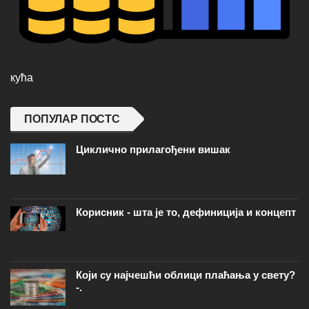
кућа
ПОПУЛАР ПОСТС
Циклично прилагођени вишак
Корисник - шта је то, дефиниција и концепт
Који су најчешћи облици плаћања у свету?
-.