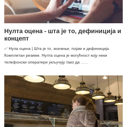
Нулта оцена - шта је то, дефиниција и
концепт
✅ Нула оцена | Шта је то, значење, појам и дефиниција.
Комплетан резиме. Нулта оцена је могућност коју неки
телефонски оператери укључују тако да ...…