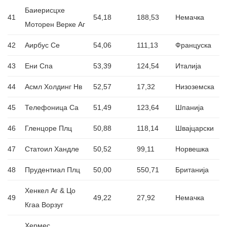
Баиерисцхе
41
54,18
188,53
Немачка
Моторен Верке Аг
42
Аирбус Се
54,06
111,13
Француска
43
Ени Спа
53,39
124,54
Италија
44
Асмл Холдинг Нв
52,57
17,32
Низоземска
45
Телефоница Са
51,49
123,64
Шпанија
46
Гленцоре Плц
50,88
118,14
Швајцарски
47
Статоил Хандле
50,52
99,11
Норвешка
48
Прудентиал Плц
50,00
550,71
Британија
Хенкел Аг & Цо
49
49,22
27,92
Немачка
Кгаа Ворзуг
Хермес