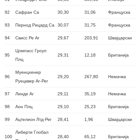
92
Сафран Са
30,30
31,06
Француска
93
Пернод Рицард Са
30,07
31,75
Француска
94
Свисс Ре Аг
29,67
203,91
Швајцарски
Цомпасс Гроуп
95
29,31
12,18
Британија
Плц
Муенцхенер
96
29,20
267,80
Немачка
Руецквер Аг-Рег
97
Линде Аг
29,11
35,19
Немачка
98
Аон Плц
29,10
25,23
Британија
99
Ацтелион Лтд-Рег
28,41
1,96
Швајцарски
Либерти Глобал
100
28,40
65,12
Британија