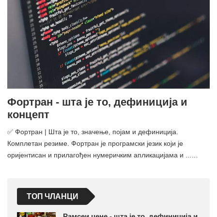
Фортран - шта је то, дефиниција и
концепт
✅ Фортран | Шта је то, значење, појам и дефиниција.
Комплетан резиме. Фортран је програмски језик који је
оријентисан и прилагођен нумеричким апликацијама и ...…
ТОП ЧЛАНЦИ
Рамсеи цене - шта је то, дефиниција и