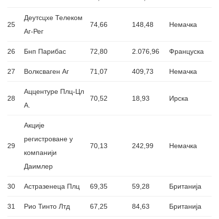
Деутсцхе Телеком
25
74,66
148,48
Немачка
Аг-Рег
26
Бнп Парибас
72,80
2.076,96
Француска
27
Волксваген Аг
71,07
409,73
Немачка
Аццентуре Плц-Цл
28
70,52
18,93
Ирска
А.
Акције
регистроване у
29
70,13
242,99
Немачка
компанији
Даимлер
30
Астразенеца Плц
69,35
59,28
Британија
31
Рио Тинто Лтд
67,25
84,63
Британија