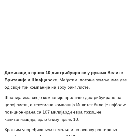
Доминација првих 10 дистрибуира се у рукама Велике
Британије и Швајцарске.
Међутим, потоња земља има две
од своје три компаније на врху ранг листе.
Шпанија има своје компаније прилично дистрибуиране на
целој листи, а текстилна компанија Индитек била је најбоље
позиционирана са 107 милијарди евра тржишне
капитализације, врло близу првих 10.
Кратким упоређивањем земаља и на основу рангирања