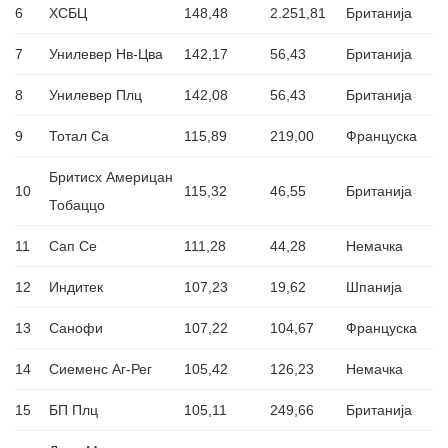
6
ХСБЦ
148,48
2.251,81
Британија
7
Унилевер Нв-Цва
142,17
56,43
Британија
8
Унилевер Плц
142,08
56,43
Британија
9
Тотал Са
115,89
219,00
Француска
Бритисх Америцан
10
115,32
46,55
Британија
Тобаццо
11
Сап Се
111,28
44,28
Немачка
12
Индитек
107,23
19,62
Шпанија
13
Санофи
107,22
104,67
Француска
14
Сиеменс Аг-Рег
105,42
126,23
Немачка
15
БП Плц
105,11
249,66
Британија