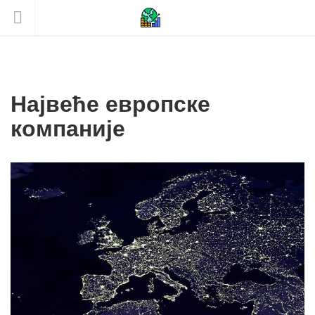
Највеће европске
компаније