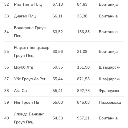
32
Рио Тинто Плц
67,13
84,63
Британија
33
Диагео Плц
66,11
35,38
Британија
Водафоне Гроуп
34
63,52
156,33
Британија
Плц
Рецкитт Бенцкисер
35
60,56
21,09
Британија
Гроуп Плц
36
Цхубб Лтд
59,35
151,50
Швајцарски
37
Убс Гроуп Аг-Рег
55,44
871,53
Швајцарски
38
Ака Са
55,41
892,78
Француска
39
Инг Гроеп Нв
55,03
845,08
Низоземска
Ллоидс Банкинг
40
54,33
957,21
Британија
Гроуп Плц