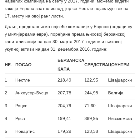
највећих компанија на свету у 2017. години, можемо видети
како је Европа знатно испод, јер се Нестле појављује тек на
17. месту на овој ранг листи.
Даље, представљамо највеће компаније у Европи (подаци су
у милијардама евра), поређане према њиховој берзанској
капитализацији на дан 30. марта 2017. године и њиховој
укупној активи на дан 31. децембра 2016. године:
БЕРЗАНСКА
НЕ.
ПОСАО
СРЕДСТВА
ЦОУНТРИ
КАПА
1
Нестле
218,49
122,95
Швајцарски
2
Анхеусер-Бусцх
207,78
244,98
Белгија
3
Роцхе
204,79
71,60
Швајцарски
4
Рдса
199,41
389,95
Низоземска
5
Новартис
179,29
123,38
Швајцарски