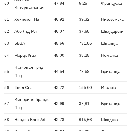
50
47,84
5,25
Француска
Интернатионал
51
Хеинекен Нв
46,92
39,32
Низоземска
52
Абб Лтд-Рег
46,07
37,68
Швајцарски
53
ББВА
45,56
731,85
Шпанија
54
Мерцк Кгаа
45,00
38,25
Немачка
Натионал Грид
55
44,54
72,69
Британија
Плц
56
Енел Спа
43,72
155,60
Италија
Империал Брандс
57
42,99
37,81
Британија
Плц
58
Нордеа Банк Аб
42,78
615,66
Шведска