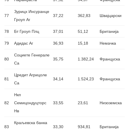
Зурицх Инсуранце
77
37,22
362,83
Швајцарски
Гроуп Аг
78
Бт Гроуп Плц
37,01
51,12
Британија
79
Адидас Аг
36,93
15,18
Немачка
Социете Генерале
80
35,75
1.382,24
Француска
Са
Цредит Агрицоле
81
34,14
1.524,23
Француска
Са
Нкп
82
Семицондуцторс
33,55
23,61
Низоземска
Нв
Краљевска банка
83
33,30
934,81
Британија