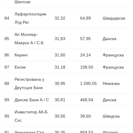
Шкотске
Лафаргехолцим
84
32,32
64,89
Швајцарски
Лтд-Рег
Ап Моллер-
85
31,83
57,95
Данска
Маерск А / С-Б
86
Керинг
31,60
24,14
Француска
87
Енгие
31,18
158,50
Француска
Регистрована у
88
30,95
1.590,55
Немачка
Деутсцхе Банк
89
Данске Банк А / С
30,81
468,54
Данска
Инвеститор Аб-Б
90
30,56
38,60
Шведска
Схс
91
Уницредит Спа
30,35
859,53
Италија