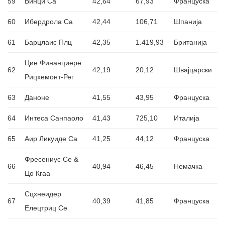
59
Винци Са
42,64
67,93
Француска
60
Ибердрола Са
42,44
106,71
Шпанија
61
Барцлаис Плц
42,35
1.419,93
Британија
Цие Финанциере
62
42,19
20,12
Швајцарски
Рицхемонт-Рег
63
Даноне
41,55
43,95
Француска
64
Интеса Санпаоло
41,43
725,10
Италија
65
Аир Ликуиде Са
41,25
44,12
Француска
Фресениус Се &
66
40,94
46,45
Немачка
Цо Кгаа
Сцхнеидер
67
40,39
41,85
Француска
Елецтриц Се