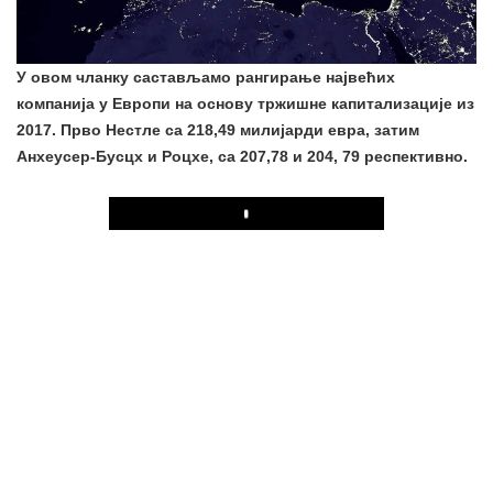
У овом чланку састављамо рангирање највећих
компанија у Европи на основу тржишне капитализације из
2017. Прво Нестле са 218,49 милијарди евра, затим
Анхеусер-Бусцх и Роцхе, са 207,78 и 204, 79 респективно.
Play