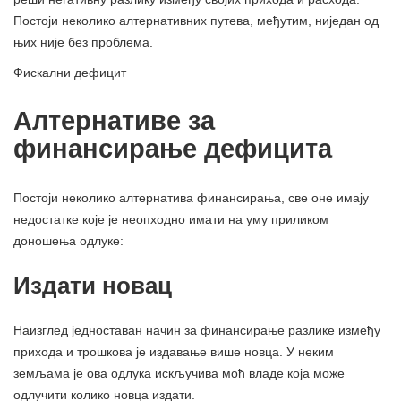
Постоји неколико алтернативних путева, међутим, ниједан од
њих није без проблема.
Фискални дефицит
Алтернативе за
финансирање дефицита
Постоји неколико алтернатива финансирања, све оне имају
недостатке које је неопходно имати на уму приликом
доношења одлуке:
Издати новац
Наизглед једноставан начин за финансирање разлике између
прихода и трошкова је издавање више новца. У неким
земљама је ова одлука искључива моћ владе која може
одлучити колико новца издати.