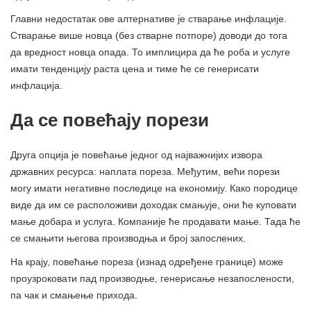
Главни недостатак ове алтернативе је стварање инфлације.
Стварање више новца (без стварне потпоре) доводи до тога
да вредност новца опада. То имплицира да ће роба и услуге
имати тенденцију раста цена и тиме ће се генерисати
инфлација.
Да се ​​повећају порези
Друга опција је повећање једног од најважнијих извора
државних ресурса: наплата пореза. Међутим, већи порези
могу имати негативне последице на економију. Како породице
виде да им се расположиви доходак смањује, они ће куповати
мање добара и услуга. Компаније ће продавати мање. Тада ће
се смањити његова производња и број запослених.
На крају, повећање пореза (изнад одређене границе) може
проузроковати пад производње, генерисање незапослености,
па чак и смањење прихода.