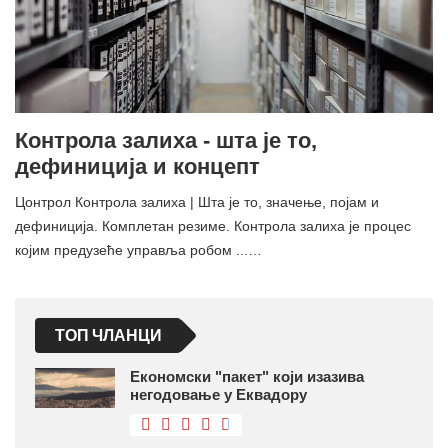
Контрола залиха - шта је то,
дефиниција и концепт
Цонтрол Контрола залиха | Шта је то, значење, појам и
дефиниција. Комплетан резиме. Контрола залиха је процес
којим предузеће управља робом ...…
ТОП ЧЛАНЦИ
Економски "пакет" који изазива
негодовање у Еквадору