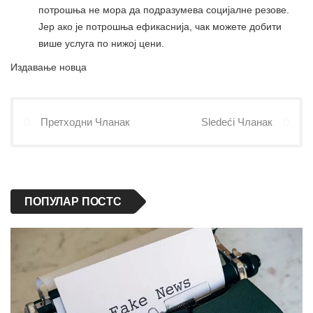
потрошња не мора да подразумева социјалне резове.
Јер ако је потрошња ефикаснија, чак можете добити
више услуга по нижој цени.
Издавање новца
Претходни Чланак
Sledeći Чланак
ПОПУЛАР ПОСТС