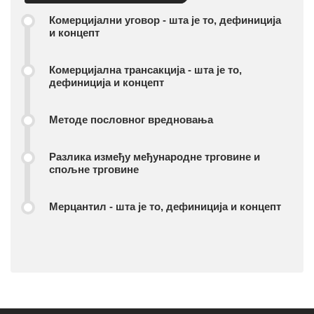
Комерцијални уговор - шта је то, дефиниција
и концепт
Комерцијална трансакција - шта је то,
дефиниција и концепт
Методе пословног вредновања
Разлика између међународне трговине и
спољне трговине
Мерцантил - шта је то, дефиниција и концепт