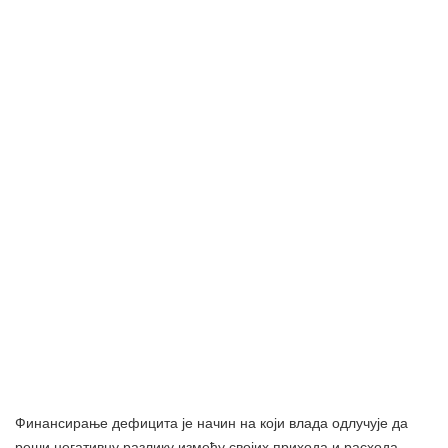
Финансирање дефицита је начин на који влада одлучује да
реши негативну разлику између својих прихода и расхода.