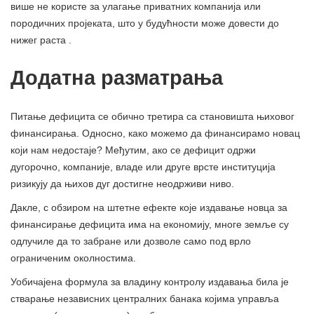
више не користе за улагање приватних компанија или
породичних пројеката, што у будућности може довести до
нижег раста .
Додатна разматрања
Питање дефицита се обично третира са становишта њиховог
финансирања. Односно, како можемо да финансирамо новац
који нам недостаје? Међутим, ако се дефицит одржи
дугорочно, компаније, владе или друге врсте институција
ризикују да њихов дуг достигне неодрживи ниво.
Дакле, с обзиром на штетне ефекте које издавање новца за
финансирање дефицита има на економију, многе земље су
одлучиле да то забране или дозволе само под врло
ограниченим околностима.
Уобичајена формула за владину контролу издавања била је
стварање независних централних банака којима управља