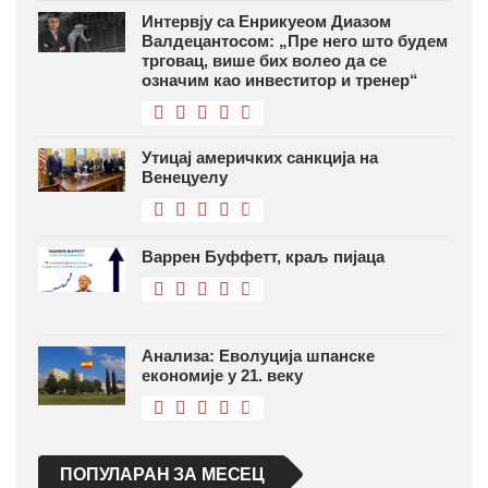
Интервју са Енрикуеом Диазом
Валдецантосом: „Пре него што будем
трговац, више бих волео да се
означим као инвеститор и тренер“
Утицај америчких санкција на
Венецуелу
Варрен Буффетт, краљ пијаца
Анализа: Еволуција шпанске
економије у 21. веку
ПОПУЛАРАН ЗА МЕСЕЦ