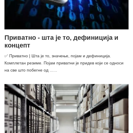
Приватно - шта је то, дефиниција и
концепт
✅ Приватно | Шта је то, значење, појам и дефиниција.
Комплетан резиме. Појам приватни је придев који се односи
на све што побегне од ...…