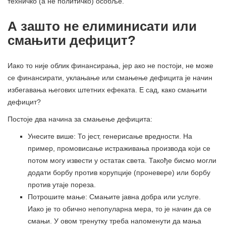
техничко (а не политичко) особље.
А зашто не елиминисати или
смањити дефицит?
Иако то није облик финансирања, јер ако не постоји, не може
се финансирати, уклањање или смањење дефицита је начин
избегавања његових штетних ефеката. Е сад, како смањити
дефицит?
Постоје два начина за смањење дефицита:
Унесите више: То јест, генерисање вредности. На
пример, промовисање истраживања производа који се
потом могу извести у остатак света. Такође бисмо могли
додати борбу против корупције (проневере) или борбу
против утаје пореза.
Потрошите мање: Смањите јавна добра или услуге.
Иако је то обично непопуларна мера, то је начин да се
смањи. У овом тренутку треба напоменути да мања