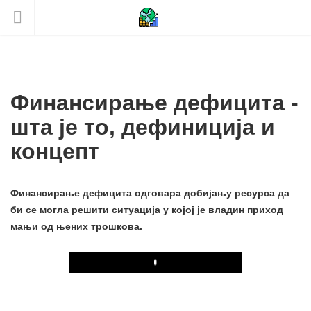
Финансирање дефицита -
шта је то, дефиниција и
концепт
Финансирање дефицита одговара добијању ресурса да
би се могла решити ситуација у којој је владин приход
мањи од њених трошкова.
Play