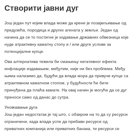
Створити јавни дуг
Још један пут којим влада може да крене је позајмљивање од
предузећа, породица и других агената у земљи. Један од
начина да се то постигне је издавање државних обвезница које
нуде атрактивну каматну стопу и / или друге услове за
потенцијалне купце.
Ова алтернатива тежила би смањењу негативног ефекта
инфлације издавањем, међутим, није ни без проблема. Међу
њима налазимо да, будући да влада мора да привуче купце са
атрактивном каматном стопом, у будућности ће бити
принуђена да плаћа камате. На овај начин је могуће да се дуг
преноси само од данас до сутра.
Уновчавање дуга
Још један недостатак је тај што, с обзиром на то да су ресурси
ограничени, када влада успе да прибави ресурсе од
приватних компанија или приватних банака, ти ресурси се