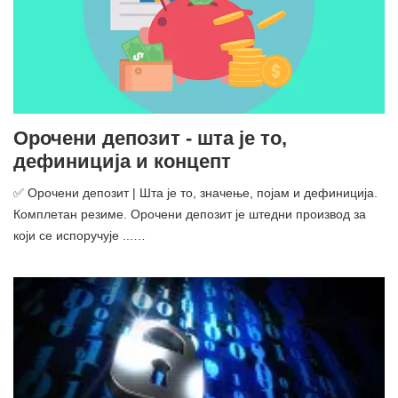
Орочени депозит - шта је то,
дефиниција и концепт
✅ Орочени депозит | Шта је то, значење, појам и дефиниција.
Комплетан резиме. Орочени депозит је штедни производ за
који се испоручује ...…