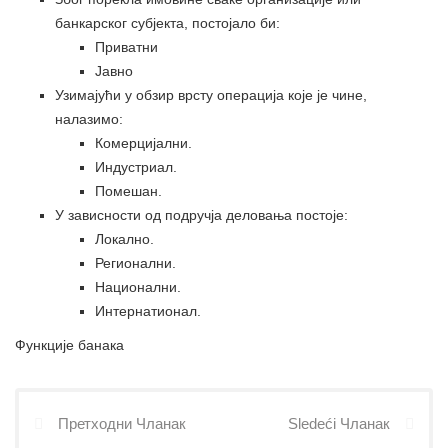
банкарског субјекта, постојало би:
Приватни
Јавно
Узимајући у обзир врсту операција које је чине,
налазимо:
Комерцијални.
Индустриал.
Помешан.
У зависности од подручја деловања постоје:
Локално.
Регионални.
Национални.
Интернатионал.
Функције банака
Претходни Чланак
Sledeći Чланак