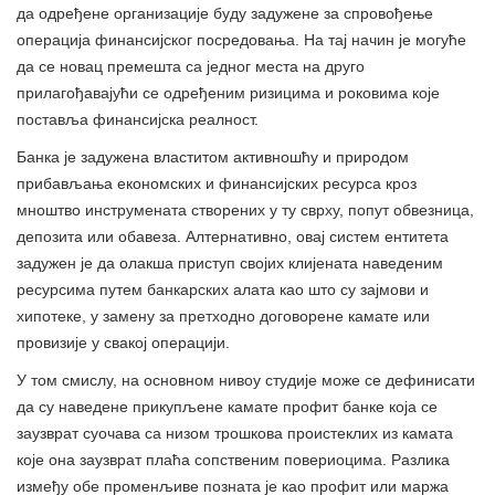
да одређене организације буду задужене за спровођење
операција финансијског посредовања. На тај начин је могуће
да се новац премешта са једног места на друго
прилагођавајући се одређеним ризицима и роковима које
поставља финансијска реалност.
Банка је задужена властитом активношћу и природом
прибављања економских и финансијских ресурса кроз
мноштво инструмената створених у ту сврху, попут обвезница,
депозита или обавеза. Алтернативно, овај систем ентитета
задужен је да олакша приступ својих клијената наведеним
ресурсима путем банкарских алата као што су зајмови и
хипотеке, у замену за претходно договорене камате или
провизије у свакој операцији.
У том смислу, на основном нивоу студије може се дефинисати
да су наведене прикупљене камате профит банке која се
заузврат суочава са низом трошкова проистеклих из камата
које она заузврат плаћа сопственим повериоцима. Разлика
између обе променљиве позната је као профит или маржа