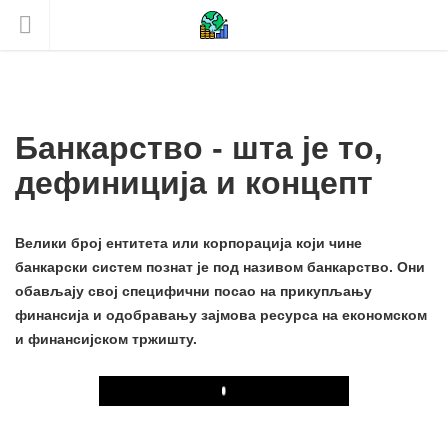
Банкарство - шта је то,
дефиниција и концепт
Велики број ентитета или корпорација који чине
банкарски систем познат је под називом банкарство. Они
обављају свој специфични посао на прикупљању
финансија и одобравању зајмова ресурса на економском
и финансијском тржишту.
Play