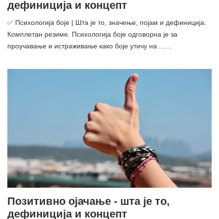
дефиниција и концепт
✅ Психологија боје | Шта је то, значење, појам и дефиниција.
Комплетан резиме. Психологија боје одговорна је за
проучавање и истраживање како боје утичу на ...…
Позитивно ојачање - шта је то,
дефиниција и концепт