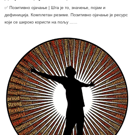
✅ Позитивно ојачање | Шта је то, значење, појам и
дефиниција. Комплетан резиме. Позитивно ојачање је ресурс
који се широко користи на пољу ...…