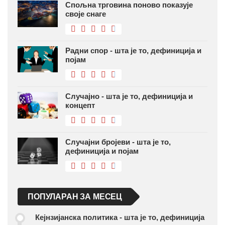
Спољна трговина поново показује
своје снаге
Радни спор - шта је то, дефиниција и
појам
Случајно - шта је то, дефиниција и
концепт
Случајни бројеви - шта је то,
дефиниција и појам
ПОПУЛАРАН ЗА МЕСЕЦ
Кејнзијанска политика - шта је то, дефиниција