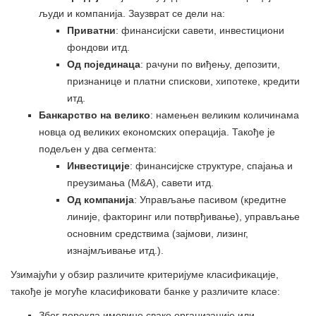
људи и компанија. Заузврат се дели на:
Приватни
: финансијски савети, инвестициони
фондови итд.
Од појединаца
: рачуни по виђењу, депозити,
признанице и платни спискови, хипотеке, кредити
итд.
Банкарство на велико
: намењен великим количинама
новца од великих економских операција. Такође је
подељен у два сегмента:
Инвестиције
: финансијске структуре, спајања и
преузимања (М&А), савети итд.
Од компанија
: Управљање пасивом (кредитне
линије, факторинг или потврђивање), управљање
основним средствима (зајмови, лизинг,
изнајмљивање итд.).
Узимајући у обзир различите критеријуме класификације,
такође је могуће класификовати банке у различите класе:
Због порекла имовине сваке организације или