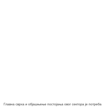
Главна сврха и објашњење постојања овог сектора је потреба