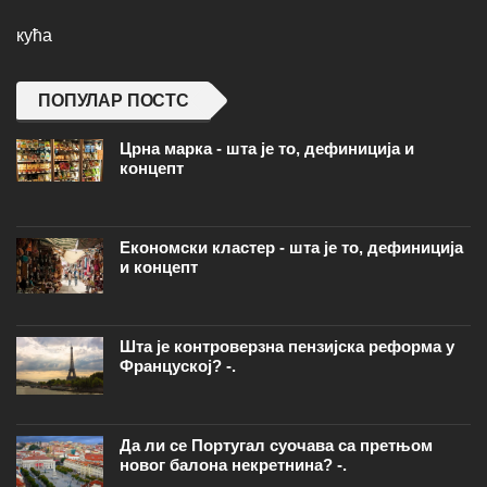
кућа
ПОПУЛАР ПОСТС
Црна марка - шта је то, дефиниција и
концепт
Економски кластер - шта је то, дефиниција
и концепт
Шта је контроверзна пензијска реформа у
Француској? -.
Да ли се Португал суочава са претњом
новог балона некретнина? -.