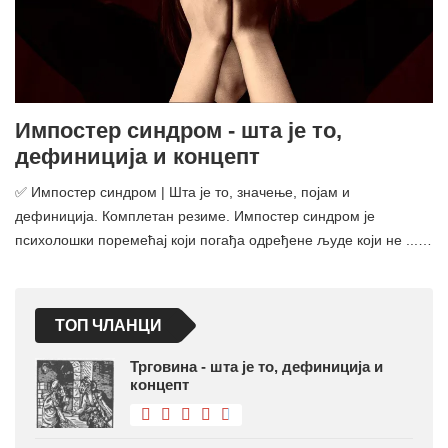
Импостер синдром - шта је то,
дефиниција и концепт
✅ Импостер синдром | Шта је то, значење, појам и
дефиниција. Комплетан резиме. Импостер синдром је
психолошки поремећај који погађа одређене људе који не ...…
ТОП ЧЛАНЦИ
Трговина - шта је то, дефиниција и
концепт