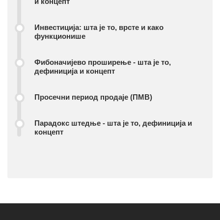
и концепт
Инвестиција: шта је то, врсте и како
функционише
Фибоначијево проширење - шта је то,
дефиниција и концепт
Просечни период продаје (ПМВ)
Парадокс штедње - шта је то, дефиниција и
концепт