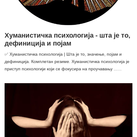
Хуманистичка психологија - шта је то,
дефиниција и појам
✅ Хуманистичка психологија | Шта је то, значење, појам и
дефиниција. Комплетан резиме. Хуманистичка психологија је
приступ психологији који се фокусира на проучавању ...…