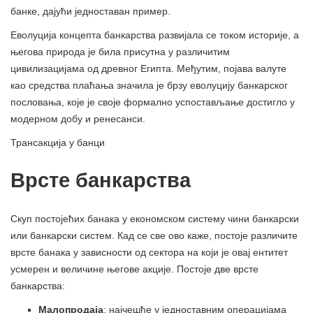
банке, дајући једноставан пример.
Еволуција концепта банкарства развијала се током историје, а
његова природа је била присутна у различитим
цивилизацијама од древног Египта. Међутим, појава валуте
као средства плаћања значила је брзу еволуцију банкарског
пословања, које је своје формално успостављање достигло у
модерном добу и ренесанси.
Трансакција у банци
Врсте банкарства
Скуп постојећих банака у економском систему чини банкарски
или банкарски систем. Кад се све ово каже, постоје различите
врсте банака у зависности од сектора на који је овај ентитет
усмерен и величине његове акције. Постоје две врсте
банкарства:
Малопродаја
: најчешће у једноставним операцијама