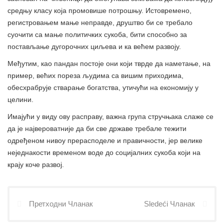
средњу класу која промовише потрошњу. Истовремено,
регистровањем мање неправде, друштво би се требало
суочити са мање политичких сукоба, бити способно за
постављање дугорочних циљева и ка већем развоју.
Међутим, као пандан постоје они који тврде да наметање, на
пример, већих пореза људима са вишим приходима,
обесхрабрује стварање богатства, утичући на економију у
целини.
Имајући у виду ову расправу, важна група стручњака слаже се
да је највероватније да би све државе требале тежити
одређеном нивоу прерасподеле и правичности, јер велике
неједнакости временом воде до социјалних сукоба који на
крају коче развој.
Претходни Чланак
Sledeći Чланак