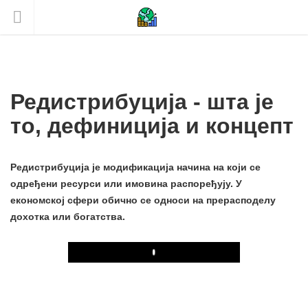
Редистрибуција - шта је
то, дефиниција и концепт
Редистрибуција је модификација начина на који се
одређени ресурси или имовина распоређују. У
економској сфери обично се односи на прерасподелу
дохотка или богатства.
Play