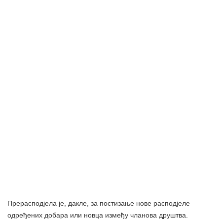
Прерасподјела је, дакле, за постизање нове расподјеле
одређених добара или новца између чланова друштва.