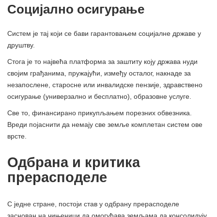
Социјално осигурање
Систем је тај који се бави гарантовањем социјалне државе у
друштву.
Стога је то највећа платформа за заштиту коју држава нуди
својим грађанима, пружајући, између осталог, накнаде за
незапослене, старосне или инвалидске пензије, здравствено
осигурање (универзално и бесплатно), образовне услуге.
Све то, финансирано прикупљањем порезних обвезника.
Вреди појаснити да немају све земље комплетан систем ове
врсте.
Одбрана и критика
прерасподеле
С једне стране, постоји став у одбрану прерасподеле
заснован на чињеници да омогућава земљама да консолидују