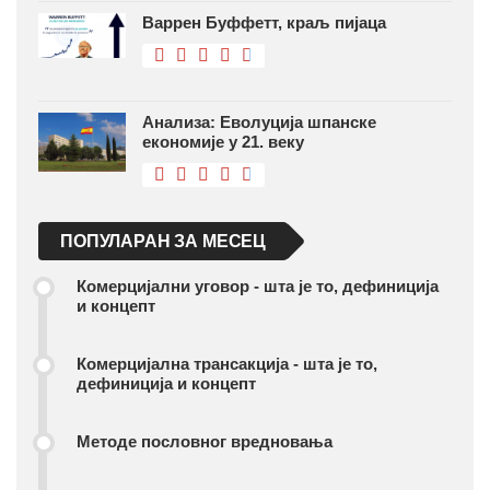
Варрен Буффетт, краљ пијаца
Анализа: Еволуција шпанске
економије у 21. веку
ПОПУЛАРАН ЗА МЕСЕЦ
Комерцијални уговор - шта је то, дефиниција
и концепт
Комерцијална трансакција - шта је то,
дефиниција и концепт
Методе пословног вредновања