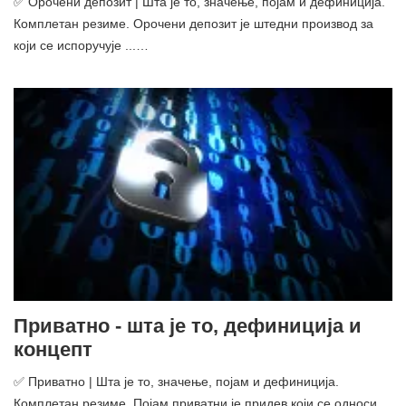
✅ Орочени депозит | Шта је то, значење, појам и дефиниција.
Комплетан резиме. Орочени депозит је штедни производ за
који се испоручује ...…
Приватно - шта је то, дефиниција и
концепт
✅ Приватно | Шта је то, значење, појам и дефиниција.
Комплетан резиме. Појам приватни је придев који се односи