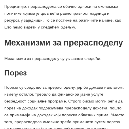
Прецизније, прерасподјела се обично односи на економске
политике којима је циљ већа равноправност надница и
ресурса у заједници. То се постиже на различите начине, као
што ћемо видети у следећем одељку.
Механизми за прерасподелу
Механизми за прерасподелу су углавном следећи:
Порез
Порези су средство за прерасподелу, јер би држава наплатом,
између осталог, требало да финансира јавне услуге,
безбедност, социјалне програме. Строго бисмо могли рећи да
порез на доходак подразумева прерасподелу дохотка, пошто
се примењује на доходак који порески обвезник прима. Уместо
тога, прерасподела имовине треба применити путем пореза
на наследство или (акумулираног) пореза на имовину