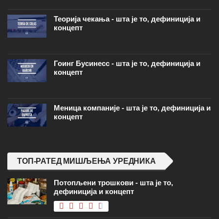
Теорија чекања - шта је то, дефиниција и
концепт
Гоинг Бусинесс - шта је то, дефиниција и
концепт
Меница компаније - шта је то, дефиниција и
концепт
ТОП-РАТЕД МИШЉЕЊА УРЕДНИКА
Потопљени трошкови - шта је то,
дефиниција и концепт