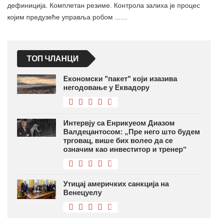
дефиниција. Комплетан резиме. Контрола залиха је процес
којим предузеће управља робом ...…
ТОП ЧЛАНЦИ
Економски "пакет" који изазива
негодовање у Еквадору
Интервју са Енрикуеом Диазом
Валдецантосом: „Пре него што будем
трговац, више бих волео да се
означим као инвеститор и тренер“
Утицај америчких санкција на
Венецуелу