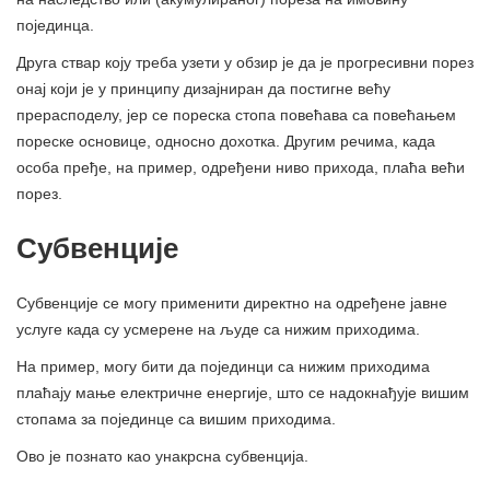
појединца.
Друга ствар коју треба узети у обзир је да је прогресивни порез
онај који је у принципу дизајниран да постигне већу
прерасподелу, јер се пореска стопа повећава са повећањем
пореске основице, односно дохотка. Другим речима, када
особа пређе, на пример, одређени ниво прихода, плаћа већи
порез.
Субвенције
Субвенције се могу применити директно на одређене јавне
услуге када су усмерене на људе са нижим приходима.
На пример, могу бити да појединци са нижим приходима
плаћају мање електричне енергије, што се надокнађује вишим
стопама за појединце са вишим приходима.
Ово је познато као унакрсна субвенција.