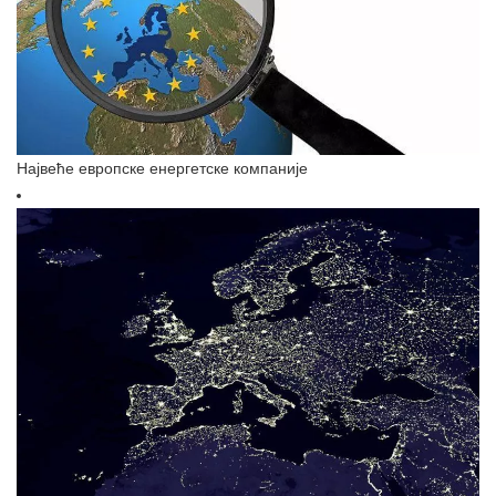
Највеће европске енергетске компаније