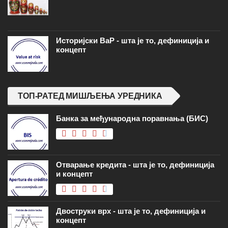
Историјски ВаР - шта је то, дефиниција и
концепт
ТОП-РАТЕД МИШЉЕЊА УРЕДНИКА
Банка за међународна поравнања (БИС)
Отварање кредита - шта је то, дефиниција
и концепт
Двоструки врх - шта је то, дефиниција и
концепт