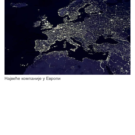
Највеће компаније у Европи