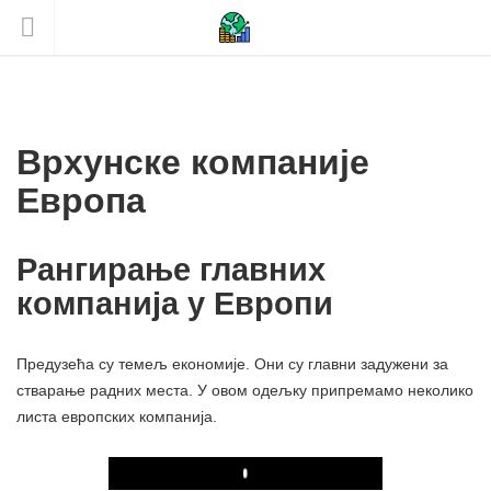
Врхунске компаније
Европа
Рангирање главних
компанија у Европи
Предузећа су темељ економије. Они су главни задужени за
стварање радних места. У овом одељку припремамо неколико
листа европских компанија.
Play