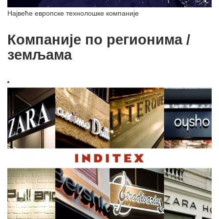
Највеће европске технолошке компаније
Компаније по регионима /
земљама