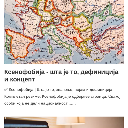
Ксенофобија - шта је то, дефиниција
и концепт
✅ Ксенофобија | Шта је то, значење, појам и дефиниција.
Комплетан резиме. Ксенофобија је одбијање странца. Свакој
особи која не дели националност ...…