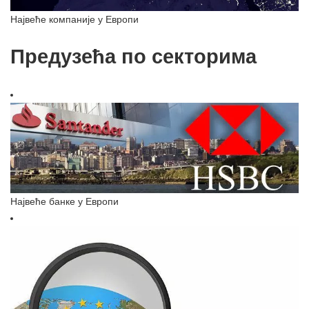
Највеће компаније у Европи
Предузећа по секторима
Највеће банке у Европи