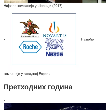
Највеће компаније у Шпанији (2017)
Највеће
компаније у западној Европи
Претходних година