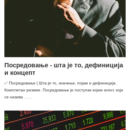
Посредовање - шта је то, дефиниција
и концепт
✅ Посредовање | Шта је то, значење, појам и дефиниција.
Комплетан резиме. Посредовање је поступак којим агент, који
се назива ...…