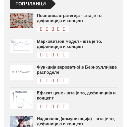
ТОП ЧЛАНЦИ
Пословна стратегија - шта је то,
дефиниција и концепт
Марковитзов модел - шта је то,
дефиниција и концепт
Функција вероватноће Берноуллијеве
расподеле
Ефекат цене - шта је то, дефиниција и
концепт
Издавалац (комуникација) - шта је то,
дефиниција и концепт