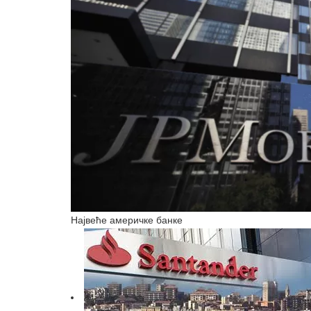
Највеће америчке банке