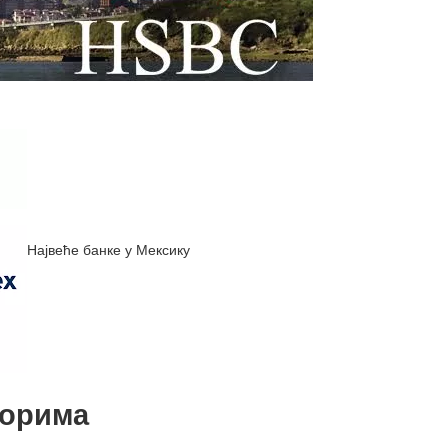
Највеће банке у Мексику
торима