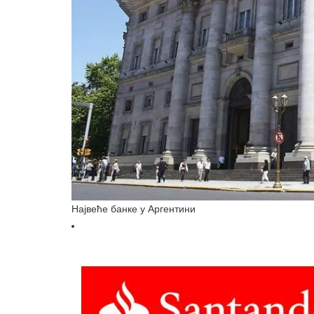
Највеће банке у Аргентини