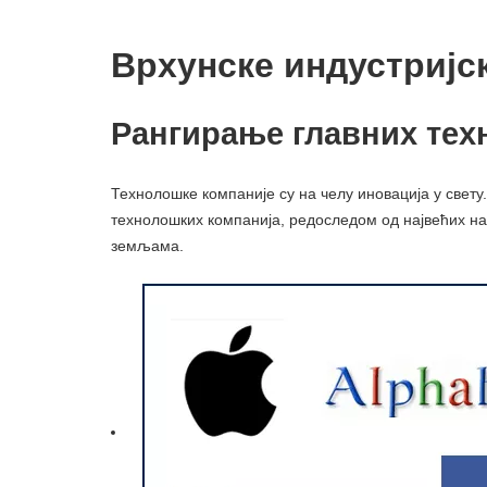
Врхунске индустријс
Рангирање главних тех
Технолошке компаније су на челу иновација у свет
технолошких компанија, редоследом од највећих на
земљама.