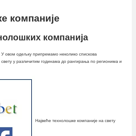
ке компаније
нолошких компанија
у. У овом одељку припремамо неколико спискова
 свету у различитим годинама до рангирања по регионима и
Највеће технолошке компаније на свету