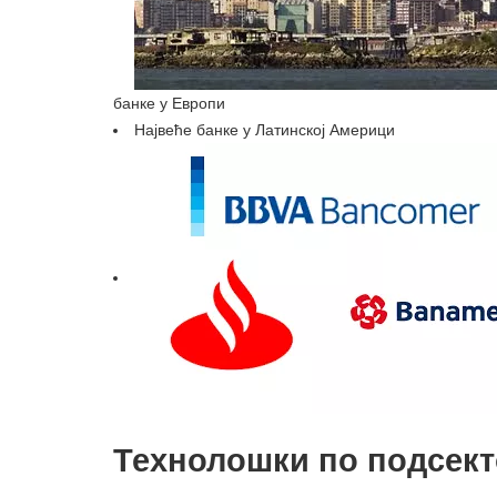
банке у Европи
Највеће банке у Латинској Америци
Технолошки по подсек