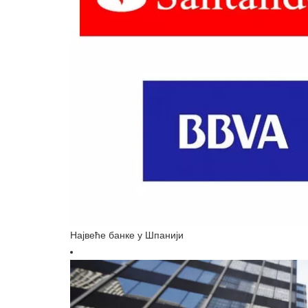
Највеће банке у Шпанији