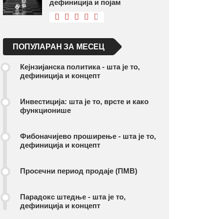
дефиниција и појам
ПОПУЛАРАН ЗА МЕСЕЦ
Кејнзијанска политика - шта је то,
дефиниција и концепт
Инвестиција: шта је то, врсте и како
функционише
Фибоначијево проширење - шта је то,
дефиниција и концепт
Просечни период продаје (ПМВ)
Парадокс штедње - шта је то,
дефиниција и концепт