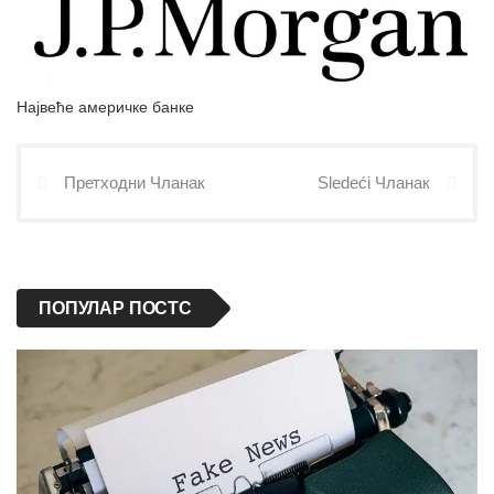
Највеће америчке банке
Претходни Чланак
Sledeći Чланак
ПОПУЛАР ПОСТС