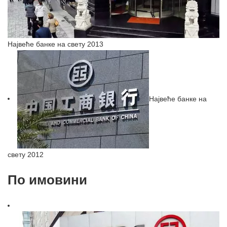
Највеће банке на свету 2013
Највеће банке на
свету 2012
По имовини