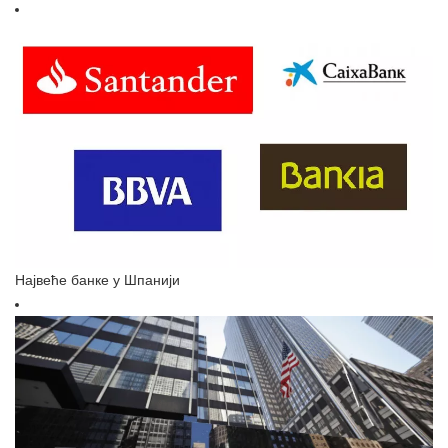
Највеће банке у Шпанији