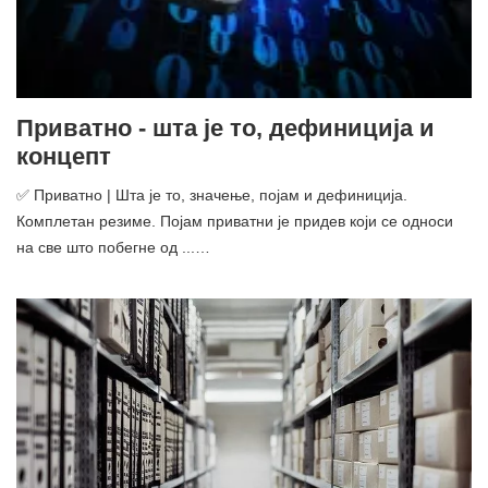
Приватно - шта је то, дефиниција и
концепт
✅ Приватно | Шта је то, значење, појам и дефиниција.
Комплетан резиме. Појам приватни је придев који се односи
на све што побегне од ...…