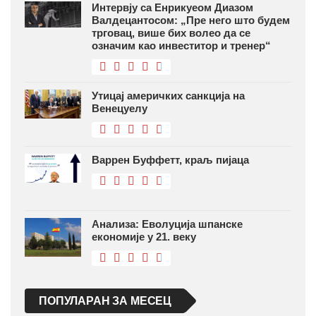
Интервју са Енрикуеом Диазом
Валдецантосом: „Пре него што будем
трговац, више бих волео да се
означим као инвеститор и тренер“
Утицај америчких санкција на
Венецуелу
Варрен Буффетт, краљ пијаца
Анализа: Еволуција шпанске
економије у 21. веку
ПОПУЛАРАН ЗА МЕСЕЦ