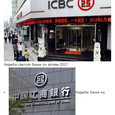
Највеће светске банке по активи 2017
Највеће банке на