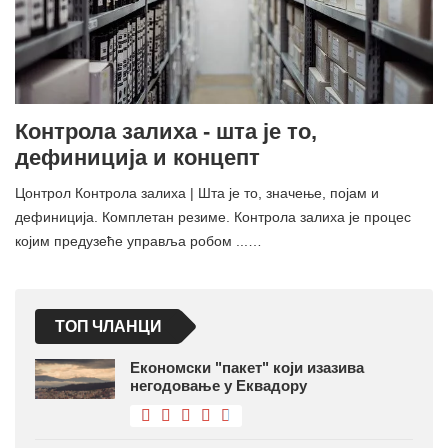
Контрола залиха - шта је то,
дефиниција и концепт
Цонтрол Контрола залиха | Шта је то, значење, појам и
дефиниција. Комплетан резиме. Контрола залиха је процес
којим предузеће управља робом ...…
ТОП ЧЛАНЦИ
Економски "пакет" који изазива
негодовање у Еквадору