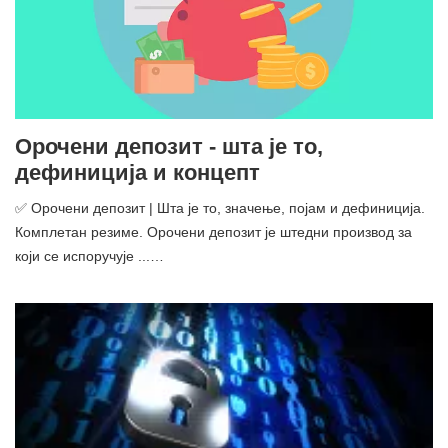
Орочени депозит - шта је то,
дефиниција и концепт
✅ Орочени депозит | Шта је то, значење, појам и дефиниција.
Комплетан резиме. Орочени депозит је штедни производ за
који се испоручује ...…