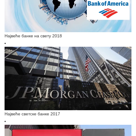
Највеће банке на свету 2018
Највеће светске банке 2017