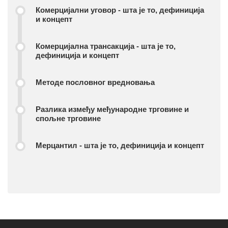
Комерцијални уговор - шта је то, дефиниција
и концепт
Комерцијална трансакција - шта је то,
дефиниција и концепт
Методе пословног вредновања
Разлика између међународне трговине и
спољне трговине
Мерцантил - шта је то, дефиниција и концепт