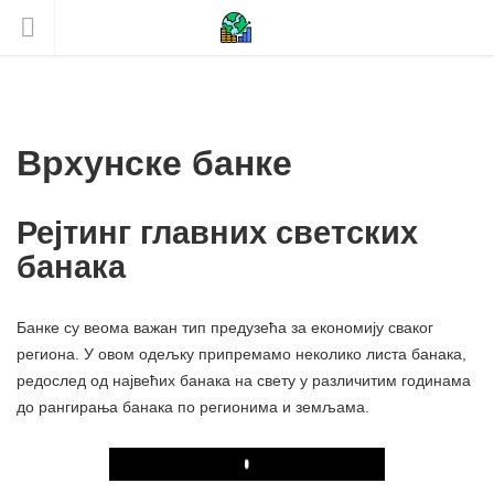
Врхунске банке
Рејтинг главних светских
банака
Банке су веома важан тип предузећа за економију сваког
региона. У овом одељку припремамо неколико листа банака,
редослед од највећих банака на свету у различитим годинама
до рангирања банака по регионима и земљама.
Play