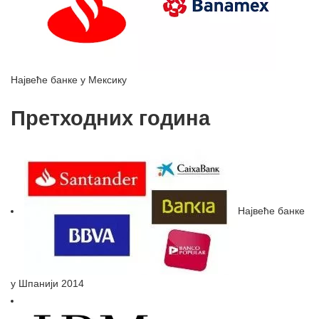
Највеће банке у Мексику
Претходних година
Највеће банке
у Шпанији 2014