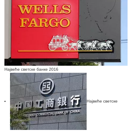
Највеће светске банке 2016
Највеће светске