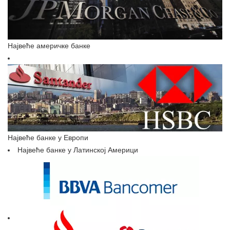
Највеће америчке банке
Највеће банке у Европи
Највеће банке у Латинској Америци