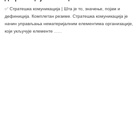
✅ Стратешка комуникација | Шта је то, значење, појам и
дефиниција. Комплетан резиме. Стратешка комуникација је
начин управљања нематеријалним елементима организације,
који укључује елементе ...…