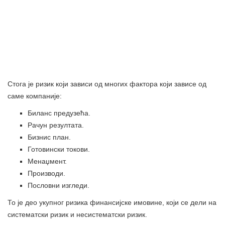
Стога је ризик који зависи од многих фактора који зависе од
саме компаније:
Биланс предузећа.
Рачун резултата.
Бизнис план.
Готовински токови.
Менаџмент.
Производи.
Пословни изгледи.
То је део укупног ризика финансијске имовине, који се дели на
систематски ризик и несистематски ризик.