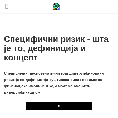
Специфични ризик - шта
је то, дефиниција и
концепт
Специфични, несистематични или диверзификовани
ризик је по дефиницији суштински ризик предметне
финансијске имовине и који можемо смањити
диверсификацијом.
Play