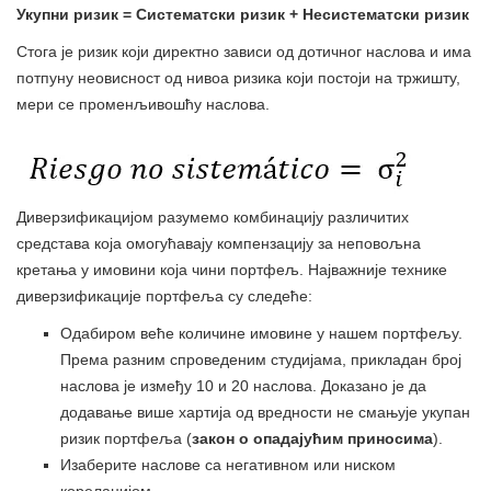
Укупни ризик = Систематски ризик + Несистематски ризик
Стога је ризик који директно зависи од дотичног наслова и има
потпуну неовисност од нивоа ризика који постоји на тржишту,
мери се променљивошћу наслова.
Диверзификацијом разумемо комбинацију различитих
средстава која омогућавају компензацију за неповољна
кретања у имовини која чини портфељ. Најважније технике
диверзификације портфеља су следеће:
Одабиром веће количине имовине у нашем портфељу.
Према разним спроведеним студијама, прикладан број
наслова је између 10 и 20 наслова. Доказано је да
додавање више хартија од вредности не смањује укупан
ризик портфеља (
закон о опадајућим приносима
).
Изаберите наслове са негативном или ниском
корелацијом.