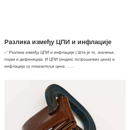
Разлика између ЦПИ и инфлације
✅ Разлика између ЦПИ и инфлације | Шта је то, значење,
појам и дефиниција. И ЦПИ (индекс потрошачких цена) и
инфлација су показатељи цена ....…