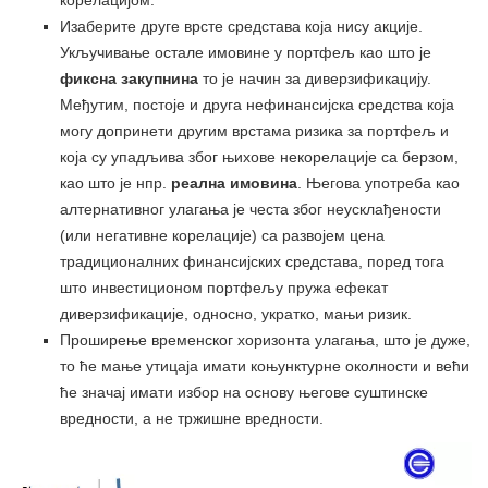
Изаберите друге врсте средстава која нису акције.
Укључивање остале имовине у портфељ као што је
фиксна закупнина
то је начин за диверзификацију.
Међутим, постоје и друга нефинансијска средства која
могу допринети другим врстама ризика за портфељ и
која су упадљива због њихове некорелације са берзом,
као што је нпр.
реална имовина
. Његова употреба као
алтернативног улагања је честа због неусклађености
(или негативне корелације) са развојем цена
традиционалних финансијских средстава, поред тога
што инвестиционом портфељу пружа ефекат
диверзификације, односно, укратко, мањи ризик.
Проширење временског хоризонта улагања, што је дуже,
то ће мање утицаја имати коњунктурне околности и већи
ће значај имати избор на основу његове суштинске
вредности, а не тржишне вредности.