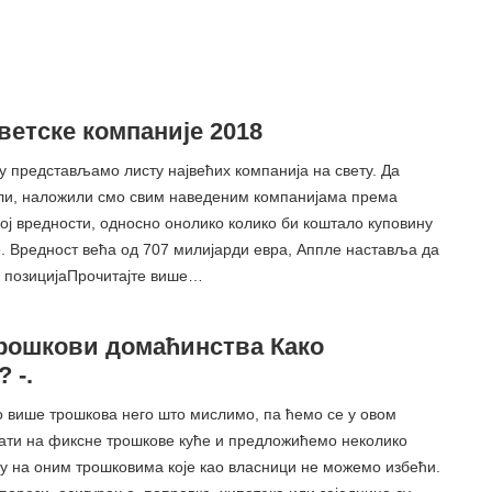
ветске компаније 2018
у представљамо листу највећих компанија на свету. Да
ли, наложили смо свим наведеним компанијама према
ој вредности, односно онолико колико би коштало куповину
. Вредност већа од 707 милијарди евра, Аппле наставља да
, позицијаПрочитајте више…
рошкови домаћинства Како
 -.
о више трошкова него што мислимо, па ћемо се у овом
ати на фиксне трошкове куће и предложићемо неколико
ду на оним трошковима које као власници не можемо избећи.