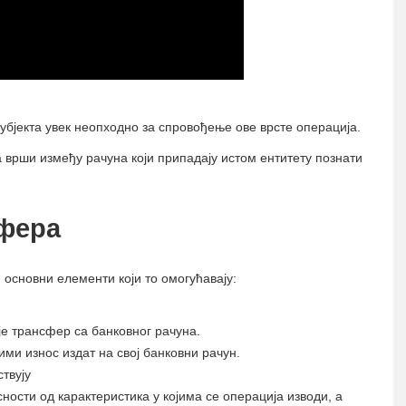
субјекта увек неопходно за спровођење ове врсте операција.
 врши између рачуна који припадају истом ентитету познати
сфера
основни елементи који то омогућавају:
је трансфер са банковног рачуна.
ими износ издат на свој банковни рачун.
твују
сности од карактеристика у којима се операција изводи, а