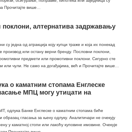
 порези, осигурање, поправке, хипотека или заједница су
ва Прочитајте више…
 поклони, алтернатива задржавању
и су једна од атракција коју купци траже и која их понекад
пе производ или остану верни бренду. Пословни поклони,
промотивни предмети или промотивни поклони. Сигурно сте
ли или чули. Не само на догађајима, већ и Прочитајте више…
ука о каматним стопама Енглеске
гласање МПЦ могу утицати на
ГМТ, одлука Банке Енглеске о каматним стопама биће
и образац гласања за њену одлуку. Аналитичари не очекују
ену у каматној стопи или лакоћу куповине имовине. Очекује
стати Прочитајте више…