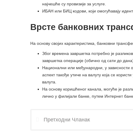
најчешће су провизије за услуге.
ИБАН или БИЦ кодови, који омогућавају иден
Врсте банковних транс
На основу својих карактеристика, банковни трансфе
Због времена завршетка потребно је разликов
завршетка операције (обично од сати до дана
Национални или међународни, у зависности од
аспект такође утиче на валуту која се користи
валута.
На основу коришћеног канала, могуће је раз
лично у филијали банке, путем Интернет бан
Претходни Чланак