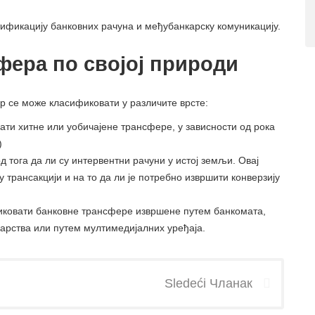
тификацију банковних рачуна и међубанкарску комуникацију.
фера по својој природи
р се може класификовати у различите врсте:
ати хитне или уобичајене трансфере, у зависности од рока
)
 тога да ли су интервентни рачуни у истој земљи. Овај
 у трансакцији и на то да ли је потребно извршити конверзију
ликовати банковне трансфере извршене путем банкомата,
карства или путем мултимедијалних уређаја.
Sledeći Чланак