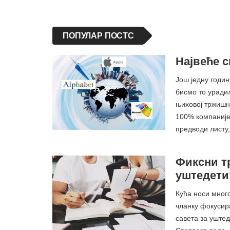
ПОПУЛАР ПОСТС
Највеће с
Још једну годин
бисмо то уради
њиховој тржишн
100% компаније
предводи листу
Фиксни т
уштедети?
Кућа носи мног
чланку фокусир
савета за уште