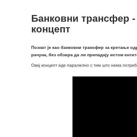
Банковни трансфер - 
концепт
Познат је као банковни трансфер за кретање о
рачуна, без обзира да ли припадају истом ентит
Овај концепт иде паралелно с тим што нема потре