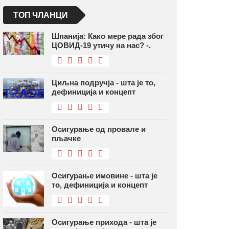
ТОП ЧЛАНЦИ
Шпанија: Како мере рада због
ЦОВИД-19 утичу на нас? -.
Циљна подручја - шта је то,
дефиниција и концепт
Осигурање од провале и
пљачке
Осигурање имовине - шта је
то, дефиниција и концепт
Осигурање прихода - шта је