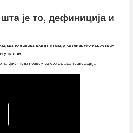
шта је то, дефиниција и
дређене количине новца између различитих банковних
ету или не.
бе за физичким новцем за обављање трансакција.
Play