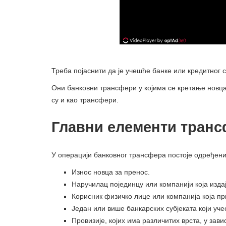
Треба појаснити да је учешће банке или кредитног 
Они банковни трансфери у којима се кретање новца
су и као трансфери.
Главни елементи тран
У операцији банковног трансфера постоје одређени 
Износ новца за пренос.
Наручилац појединцу или компанији која изда
Корисник физичко лице или компанија која пр
Један или више банкарских субјеката који учес
Провизије, којих има различитих врста, у зави