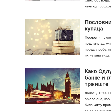
Светлост, вода,
неки од трошко
Пословни
купаца
Пословни поклон
подстиче да ку
продаја робе, 
их некада виде
Како Одл
банке и 
тржиште
Данас у 12:00 
објављена, као 
било какву пром
се да ће они о