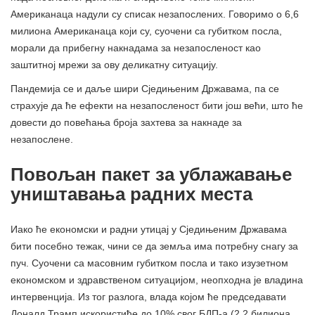
Американаца надули су списак незапослених. Говоримо о 6,6
милиона Американаца који су, суочени са губитком посла,
морали да прибегну накнадама за незапосленост као
заштитној мрежи за ову деликатну ситуацију.
Пандемија се и даље шири Сједињеним Државама, па се
страхује да ће ефекти на незапосленост бити још већи, што ће
довести до повећања броја захтева за накнаде за
незапослене.
Повољан пакет за ублажавање
уништавања радних места
Иако ће економски и радни утицај у Сједињеним Државама
бити посебно тежак, чини се да земља има потребну снагу за
пуч. Суочени са масовним губитком посла и тако изузетном
економском и здравственом ситуацијом, неопходна је владина
интервенција. Из тог разлога, влада којом ће председавати
Доналд Трамп искористиће до 10% свог БДП-а (2,2 билиона