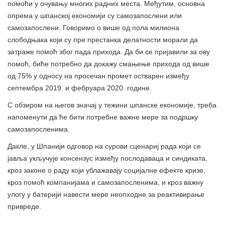
помоћи у очувању многих радних места. Међутим, основна
опрема у шпанској економији су самозапослени или
самозапослени. Говоримо о више од пола милиона
слободњака који су пре престанка делатности морали да
затраже помоћ због пада прихода. Да би се пријавили за ову
помоћ, биће потребно да докажу смањење прихода од више
од 75% у односу на просечан промет остварен између
септембра 2019. и фебруара 2020. године.
С обзиром на његов значај у тежини шпанске економије, треба
напоменути да ће бити потребне важне мере за подршку
самозапосленима.
Дакле, у Шпанији одговор на сурови сценариј рада који се
јавља укључује консензус између послодаваца и синдиката,
кроз законе о раду који ублажавају социјалне ефекте кризе,
кроз помоћ компанијама и самозапосленима, и кроз важну
улогу у батерији навести мере неопходне за реактивирање
привреде.