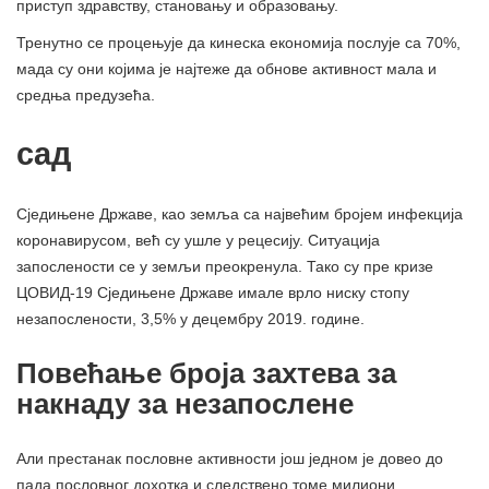
приступ здравству, становању и образовању.
Тренутно се процењује да кинеска економија послује са 70%,
мада су они којима је најтеже да обнове активност мала и
средња предузећа.
сад
Сједињене Државе, као земља са највећим бројем инфекција
коронавирусом, већ су ушле у рецесију. Ситуација
запослености се у земљи преокренула. Тако су пре кризе
ЦОВИД-19 Сједињене Државе имале врло ниску стопу
незапослености, 3,5% у децембру 2019. године.
Повећање броја захтева за
накнаду за незапослене
Али престанак пословне активности још једном је довео до
пада пословног дохотка и следствено томе милиони