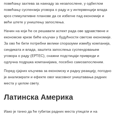
повећању захтева за накнаду за незапослене, у одбеглом
повећању суспензија уговора о раду и у интервенцији влада
кроз стимулативне планове да се избегне пад економије и
већи штете у уништењу запослења.
Начин на који ће се решавати аспект рада ове здравствене и
економске кризе биће кључан у будућности светске економије.
За ово ће бити потребни велики споразуми између компанија,
синдиката и влада, заштита запослења суспендовањем
уговора о раду (ЕРТЕС), снажни подстицаји привреди и
одлучна подршка компанијама, посебно самозапосленим.
Поред сјајних кључева за економску и радну реакцију, погодно
је анализирати и ефекте овог масовног уништавања радних
места у целом свету.
Латинска Америка
Иако је тачно да ће губитак радних места утицати и на