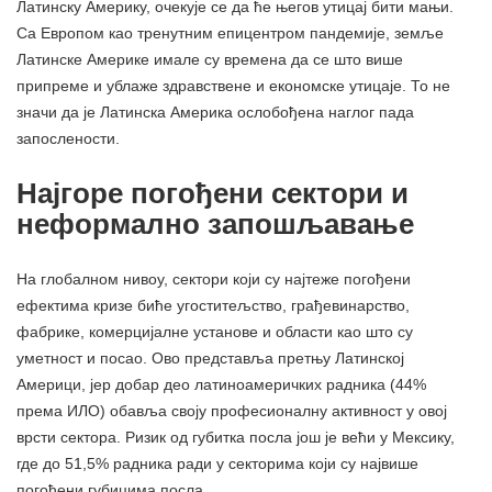
Латинску Америку, очекује се да ће његов утицај бити мањи.
Са Европом као тренутним епицентром пандемије, земље
Латинске Америке имале су времена да се што више
припреме и ублаже здравствене и економске утицаје. То не
значи да је Латинска Америка ослобођена наглог пада
запослености.
Најгоре погођени сектори и
неформално запошљавање
На глобалном нивоу, сектори који су најтеже погођени
ефектима кризе биће угоститељство, грађевинарство,
фабрике, комерцијалне установе и области као што су
уметност и посао. Ово представља претњу Латинској
Америци, јер добар део латиноамеричких радника (44%
према ИЛО) обавља своју професионалну активност у овој
врсти сектора. Ризик од губитка посла још је већи у Мексику,
где до 51,5% радника ради у секторима који су највише
погођени губицима посла.