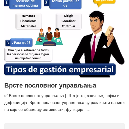
Врсте пословног управљања
✅ Врсте пословног управљања | Шта је то, значење, појам и
дефиниција. Врсте пословног управљања су различити начини
на које се обављају активности, функције ...…