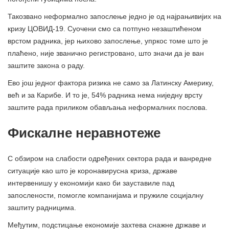
Такозвано неформално запослење једно је од најрањивијих на
кризу ЦОВИД-19. Суочени смо са потпуно незаштићеном
врстом радника, јер њихово запослење, упркос томе што је
плаћено, није званично регистровано, што значи да је ван
заштите закона о раду.
Ево још једног фактора ризика не само за Латинску Америку,
већ и за Карибе. И то је, 54% радника нема ниједну врсту
заштите рада приликом обављања неформалних послова.
Фискалне неравнотеже
С обзиром на слабости одређених сектора рада и ванредне
ситуације као што је коронавирусна криза, државе
интервенишу у економији како би зауставиле пад
запослености, помогле компанијама и пружиле социјалну
заштиту радницима.
Међутим, подстицање економије захтева снажне државе и