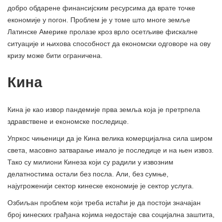
добро обдарене финансијским ресурсима да врате точке
економије у погон. Проблем је у томе што многе земље
Латинске Америке пролазе кроз врло осетљиве фискалне
ситуације и њихова способност да економски одговоре на ову
кризу може бити ограничена.
Кина
Кина је као извор пандемије прва земља која је претрпела
здравствене и економске последице.
Упркос чињеници да је Кина велика комерцијална сила широм
света, масовно затварање имало је последице и на њен извоз.
Тако су милиони Кинеза који су радили у извозним
делатностима остали без посла. Али, без сумње,
најугроженији сектор кинеске економије је сектор услуга.
Озбиљан проблем који треба истаћи је да постоји значајан
број кинеских грађана којима недостаје сва социјална заштита,