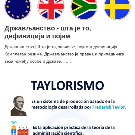
Држављанство - шта је то,
дефиниција и појам
Држављанство | Шта је то, значење, појам и дефиниција.
Комплетан резиме. Држављанство је правна и припадничка
веза између особе и државе, ...…