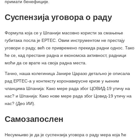
примати бенефиције.
Суспензија уговора о раду
Формула која се у Шпанији масовно користи за смањење
губитака посла је ЕРТЕС. Овим инструментом не престају
уговори о раду, већ се привремено прекида радни однос. Тако
ће се, кад престане радна и економска активност, радници
моћи да се врате на своја радна места.
Тачно, наша колегиница Јанире Царазо детаљно је описала
рад ЕРТЕС-а у контексту коронавирусне кризе у њеним
чланцима Шпанија: Како мере рада због ЦОВИД-19 утичу на
нас? и Шпанија: Како нове мере рада због Цовид-19 утичу на
нас? (Део ИИ).
Самозапослен
Несумњиво је да је суспензија уговора о раду мера која ће