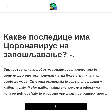
Какве последице има
Цоронавирус на
запошљавање? -.
Здравствена криза због коронавируса присилила је
велики део светске популације да буде ограничен на
своје домове. Свјетска економија је застала, ушавши у
хибернацију. Међу најболнијим економским ефектима
који се већ осећају је масовно уништавање радних места.
Play