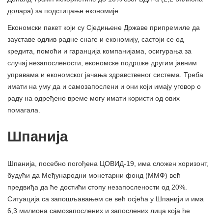
долара) за подстицање економије.
Економски пакет који су Сједињене Државе припремиле да
зауставе одлив радне снаге и економију, састоји се од
кредита, помоћи и гаранција компанијама, осигурања за
случај незапослености, економске подршке другим јавним
управама и економског јачања здравственог система. Треба
имати на уму да и самозапослени и они који имају уговор о
раду на одређено време могу имати користи од ових
помагала.
Шпанија
Шпанија, посебно погођена ЦОВИД-19, има сложен хоризонт,
будући да Међународни монетарни фонд (ММФ) већ
предвиђа да ће достићи стопу незапослености од 20%.
Ситуација са запошљавањем се већ осјећа у Шпанији и има
6,3 милиона самозапослених и запослених лица која ће