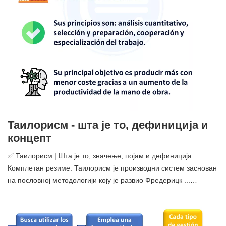
Таилорисм - шта је то, дефиниција и
концепт
✅ Таилорисм | Шта је то, значење, појам и дефиниција.
Комплетан резиме. Таилорисм је производни систем заснован
на пословној методологији коју је развио Фредерицк ...…