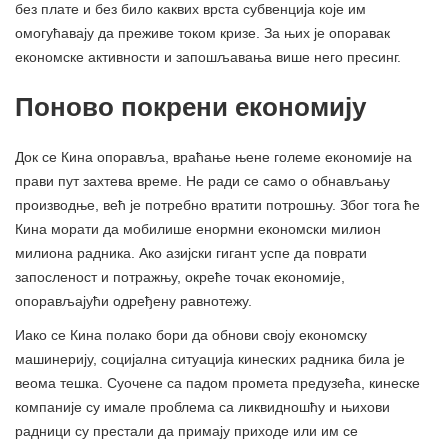
без плате и без било каквих врста субвенција које им
омогућавају да преживе током кризе. За њих је опоравак
економске активности и запошљавања више него пресинг.
Поново покрени економију
Док се Кина опоравља, враћање њене големе економије на
прави пут захтева време. Не ради се само о обнављању
производње, већ је потребно вратити потрошњу. Због тога ће
Кина морати да мобилише енормни економски милион
милиона радника. Ако азијски гигант успе да поврати
запосленост и потражњу, окреће точак економије,
опорављајући одређену равнотежу.
Иако се Кина полако бори да обнови своју економску
машинерију, социјална ситуација кинеских радника била је
веома тешка. Суочене са падом промета предузећа, кинеске
компаније су имале проблема са ликвидношћу и њихови
радници су престали да примају приходе или им се