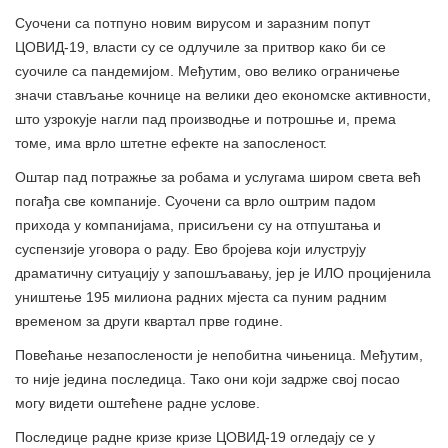
Суочени са потпуно новим вирусом и заразним попут
ЦОВИД-19, власти су се одлучиле за притвор како би се
суочиле са пандемијом. Међутим, ово велико ограничење
значи стављање кочнице на велики део економске активности,
што узрокује нагли пад производње и потрошње и, према
томе, има врло штетне ефекте на запосленост.
Оштар пад потражње за робама и услугама широм света већ
погађа све компаније. Суочени са врло оштрим падом
прихода у компанијама, присиљени су на отпуштања и
суспензије уговора о раду. Ево бројева који илуструју
драматичну ситуацију у запошљавању, јер је ИЛО процијенила
уништење 195 милиона радних мјеста са пуним радним
временом за други квартал прве године.
Повећање незапослености је непобитна чињеница. Међутим,
то није једина последица. Тако они који задрже свој посао
могу видети оштећене радне услове.
Последице радне кризе кризе ЦОВИД-19 огледају се у