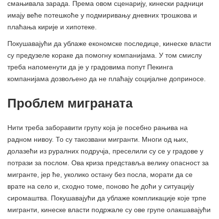
смањивала зарада. Према овом сценарију, кинески радници
имају веће потешкоће у подмиривању дневних трошкова и
плаћања кирије и хипотеке.
Покушавајући да ублаже економске последице, кинеске власти
су предузеле кораке да помогну компанијама. У том смислу
треба напоменути да је у градовима попут Пекинга
компанијама дозвољено да не плаћају социјалне доприносе.
Проблем миграната
Нити треба заборавити групу која је посебно рањива на
радном нивоу. То су такозвани мигранти. Многи од њих,
долазећи из руралних подручја, преселили су се у градове у
потрази за послом. Ова криза представља велику опасност за
мигранте, јер ће, уколико остану без посла, морати да се
врате на село и, сходно томе, поново ће доћи у ситуацију
сиромаштва. Покушавајући да ублаже компликације које трпе
мигранти, кинеске власти подржале су ове групе олакшавајући