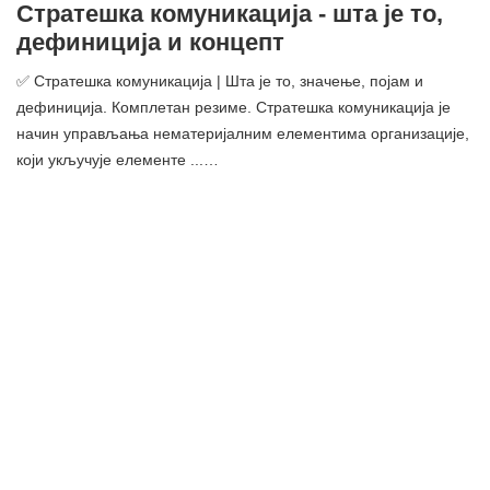
Стратешка комуникација - шта је то,
дефиниција и концепт
✅ Стратешка комуникација | Шта је то, значење, појам и
дефиниција. Комплетан резиме. Стратешка комуникација је
начин управљања нематеријалним елементима организације,
који укључује елементе ...…
Разлика између ЦПИ и инфлације
✅ Разлика између ЦПИ и инфлације | Шта је то, значење,
појам и дефиниција. И ЦПИ (индекс потрошачких цена) и
инфлација су показатељи цена ....…