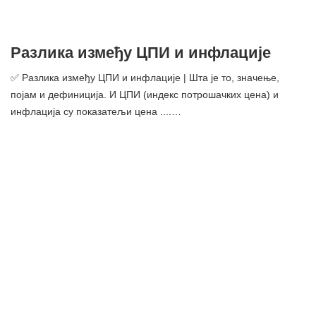
Дефлатор - шта је то, дефиниција и
концепт
✅ Дефлатор | Шта је то, значење, појам и дефиниција.
Комплетан резиме. Дефлатор је коефицијент који се користи у
економији за поништавање новчане вредности ...…