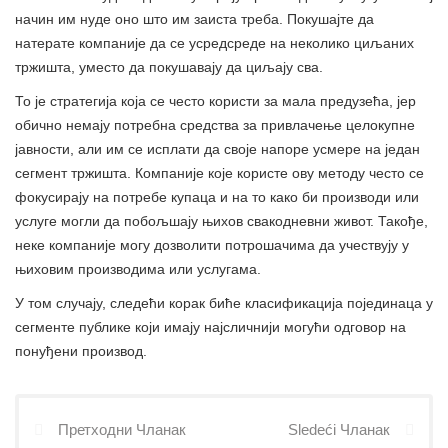
начин им нуде оно што им заиста треба. Покушајте да
натерате компаније да се усредсреде на неколико циљаних
тржишта, уместо да покушавају да циљају сва.
То је стратегија која се често користи за мала предузећа, јер
обично немају потребна средства за привлачење целокупне
јавности, али им се исплати да своје напоре усмере на један
сегмент тржишта. Компаније које користе ову методу често се
фокусирају на потребе купаца и на то како би производи или
услуге могли да побољшају њихов свакодневни живот. Такође,
неке компаније могу дозволити потрошачима да учествују у
њиховим производима или услугама.
У том случају, следећи корак биће класификација појединаца у
сегменте публике који имају најсличнији могући одговор на
понуђени производ.
Претходни Чланак
Sledeći Чланак