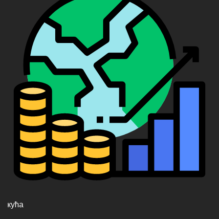
кућа
ПОПУЛАР ПОСТС
Инвестициони новчани ток (ФЦИ)
Апсолутна вредност - шта је то,
дефиниција и концепт
Коначни скупови - шта је то, дефиниција и
концепт