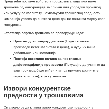
Предузеће постиже вођство у трошковима када има ниже
трошкове од конкуренције за сличан или упоредив производ
или услугу по квалитету. Захваљујући трошковној предности,
компанија успева да снижава цене док не поништи маржу свог
конкурента.
Стратегија вођења трошкова се препоручује када:
Производ је стандардизован
(Нуде се многи
производи истог квалитета и цене), а нуди их више
добављача или компанија.
Постоји неколико начина за постизање
диференцијације производа
(Покушајте да учините да
ваш производ буде виђен и купцу пружите различите
карактеристике), које су значајне.
Извори конкурентске
предности у трошковима
Сматрало се да главни извор конкурентске предности у