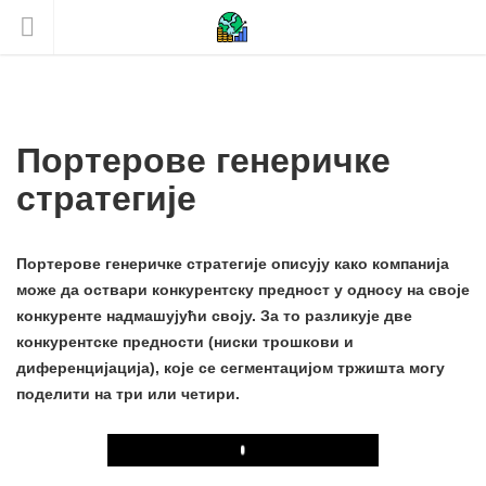
Портерове генеричке
стратегије
Портерове генеричке стратегије описују како компанија
може да оствари конкурентску предност у односу на своје
конкуренте надмашујући своју. За то разликује две
конкурентске предности (ниски трошкови и
диференцијација), које се сегментацијом тржишта могу
поделити на три или четири.
Play