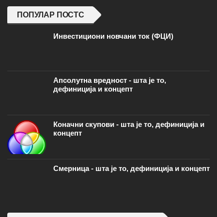
Смерница - шта је то, дефиниција и концепт
ТОП-РАТЕД МИШЉЕЊА УРЕДНИКА
Теорије учења - шта је то, дефиниција и
концепт
Мехур јужних мора
Разлика између концепта себе, слике о
себи и самопоштовања