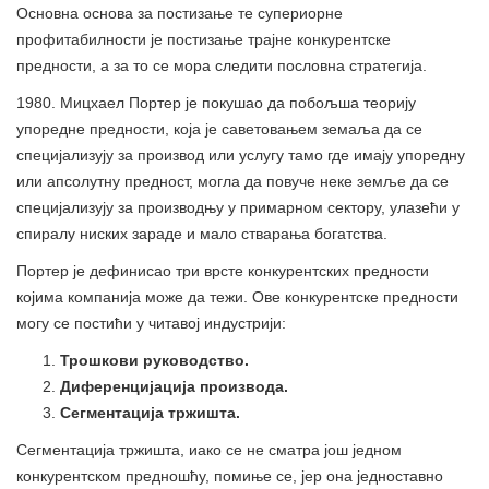
Основна основа за постизање те супериорне
профитабилности је постизање трајне конкурентске
предности, а за то се мора следити пословна стратегија.
1980. Мицхаел Портер је покушао да побољша теорију
упоредне предности, која је саветовањем земаља да се
специјализују за производ или услугу тамо где имају упоредну
или апсолутну предност, могла да повуче неке земље да се
специјализују за производњу у примарном сектору, улазећи у
спиралу ниских зараде и мало стварања богатства.
Портер је дефинисао три врсте конкурентских предности
којима компанија може да тежи. Ове конкурентске предности
могу се постићи у читавој индустрији:
Трошкови руководство.
Диференцијација производа.
Сегментација тржишта.
Сегментација тржишта, иако се не сматра још једном
конкурентском предношћу, помиње се, јер она једноставно