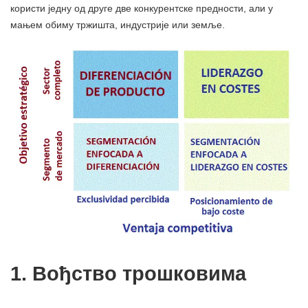
користи једну од друге две конкурентске предности, али у
мањем обиму тржишта, индустрије или земље.
1. Вођство трошковима