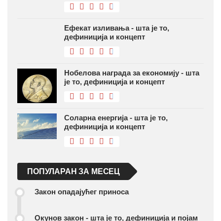
ПОПУЛАРАН ЗА МЕСЕЦ
Закон опадајућег приноса
Окунов закон - шта је то, дефиниција и појам
Еластичност потражње - шта је то,
дефиниција и концепт
Спот тржиште - шта је то, дефиниција и
концепт
Нееластична понуда - шта је то, дефиниција и
концепт