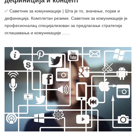
дефиниција и концепт
✅ Саветник за комуникације | Шта је то, значење, појам и
дефиниција. Комплетан резиме. Саветник за комуникације је
професионалац специјализован за предлагање стратегија
оглашавања и комуникације ...…