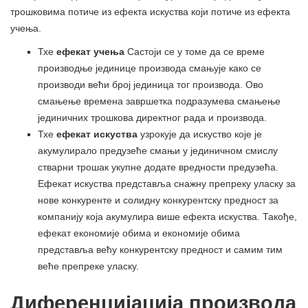
трошковима потиче из ефекта искуства који потиче из ефекта
учења.
Тхе
ефекат учења
Састоји се у томе да се време
производње јединице производа смањује како се
производи већи број јединица тог производа. Ово
смањење времена завршетка подразумева смањење
јединичних трошкова директног рада и производа.
Тхе
ефекат искуства
узрокује да искуство које је
акумулирало предузеће смањи у јединичном смислу
стварни трошак укупне додате вредности предузећа.
Ефекат искуства представља снажну препреку уласку за
нове конкуренте и солидну конкурентску предност за
компанију која акумулира више ефекта искуства. Такође,
ефекат економије обима и економије обима
представља већу конкурентску предност и самим тим
веће препреке уласку.
Диференцијација производа