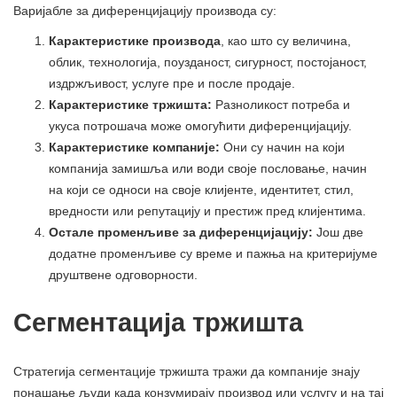
Варијабле за диференцијацију производа су:
Карактеристике производа
, као што су величина,
облик, технологија, поузданост, сигурност, постојаност,
издржљивост, услуге пре и после продаје.
Карактеристике тржишта:
Разноликост потреба и
укуса потрошача може омогућити диференцијацију.
Карактеристике компаније:
Они су начин на који
компанија замишља или води своје пословање, начин
на који се односи на своје клијенте, идентитет, стил,
вредности или репутацију и престиж пред клијентима.
Остале променљиве за диференцијацију:
Још две
додатне променљиве су време и пажња на критеријуме
друштвене одговорности.
Сегментација тржишта
Стратегија сегментације тржишта тражи да компаније знају
понашање људи када конзумирају производ или услугу и на тај