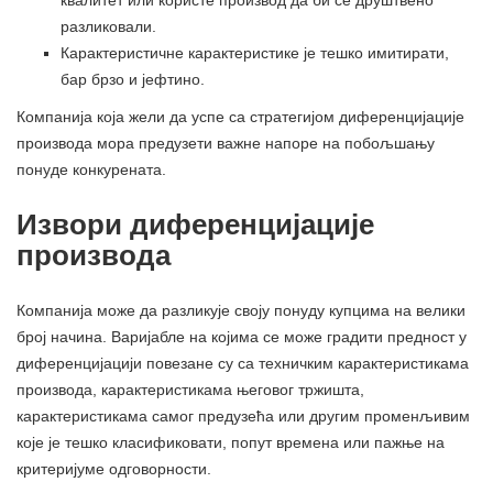
квалитет или користе производ да би се друштвено
разликовали.
Карактеристичне карактеристике је тешко имитирати,
бар брзо и јефтино.
Компанија која жели да успе са стратегијом диференцијације
производа мора предузети важне напоре на побољшању
понуде конкурената.
Извори диференцијације
производа
Компанија може да разликује своју понуду купцима на велики
број начина. Варијабле на којима се може градити предност у
диференцијацији повезане су са техничким карактеристикама
производа, карактеристикама његовог тржишта,
карактеристикама самог предузећа или другим променљивим
које је тешко класификовати, попут времена или пажње на
критеријуме одговорности.