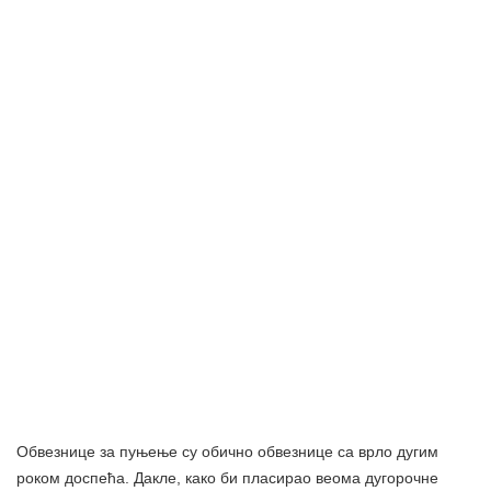
Обвезнице за пуњење су обично обвезнице са врло дугим
роком доспећа. Дакле, како би пласирао веома дугорочне