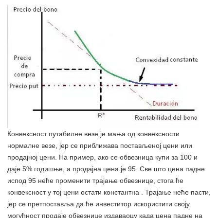
Конвексност путабилне везе је мања од конвексности
нормалне везе, јер се приближава постављеној цени или
продајној цени. На пример, ако се обвезница купи за 100 и
даје 5% годишње, а продајна цена је 95. Све што цена падне
испод 95 неће променити трајање обвезнице, стога ће
конвексност у тој цени остати константна . Трајање неће пасти,
јер се претпоставља да ће инвеститор искористити своју
могућност продаје обвезнице издаваоцу када цена падне на