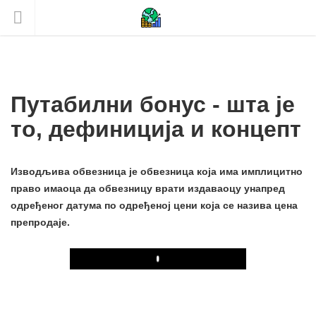
Путабилни бонус - шта је
то, дефиниција и концепт
Изводљива обвезница је обвезница која има имплицитно
право имаоца да обвезницу врати издаваоцу унапред
одређеног датума по одређеној цени која се назива цена
препродаје.
Play