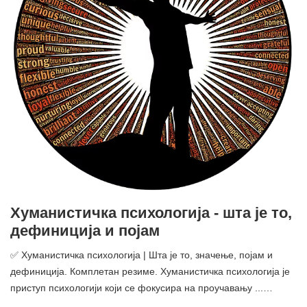
Хуманистичка психологија - шта је то,
дефиниција и појам
✅ Хуманистичка психологија | Шта је то, значење, појам и
дефиниција. Комплетан резиме. Хуманистичка психологија је
приступ психологији који се фокусира на проучавању ...…