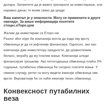
долара. Запамтите да је важно тренирати за инвестирање, али
наравно данас то може свако да уради.
Ваш капитал је у опасности. Могу се применити и друге
накнаде. За више информација посетите
стоцкс.еТоро.цом
Желим да инвестирам са Еторо-ом
Разлог због којег би компанија могла да изда ову врсту
обвезница је да се јефтиније финансира. Односно, ако као
компанија дам инвеститору предности, да уравнотежим
биланс, мораћу да му платим мање. Компанија штеди
финансијске трошкове. Ако петогодишња обвезница плаћа 3%
годишње, путабилна обвезница ће сигурно платити мање. У
сваком случају, ретко се могу видети емисије обвезница ове
врсте. Вероватније ће се наћи емисије тихих обвезница.
Конвексност путабилних
веза