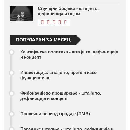
Случајни бројеви - шта је то,
дефиниција и појам
ПОПУЛАРАН ЗА МЕСЕЦ
Кејнзијанска политика - шта је то, дефиниција
и концепт
Инвестиција: шта је то, врсте и како
функционише
Фибоначијево проширење - шта је то,
дефиниција и концепт
Просечни период продаје (ПМВ)
Парадокс штедње - шта је то, дефиниција и