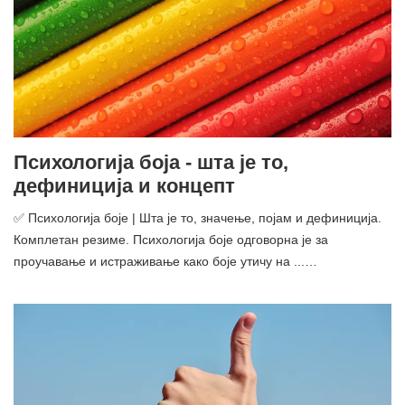
Психологија боја - шта је то,
дефиниција и концепт
✅ Психологија боје | Шта је то, значење, појам и дефиниција.
Комплетан резиме. Психологија боје одговорна је за
проучавање и истраживање како боје утичу на ...…