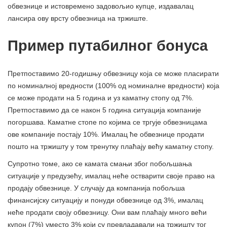
обвезнице и истовремено задовољио купце, издавалац
лансира ову врсту обвезница на тржиште.
Пример путабилног бонуса
Претпоставимо 20-годишњу обвезницу која се може пласирати
по номиналној вредности (100% од номиналне вредности) која
се може продати на 5 година и уз каматну стопу од 7%.
Претпоставимо да се након 5 година ситуација компаније
погоршава. Каматне стопе по којима се тргује обвезницама
ове компаније постају 10%. Ималац ће обвезнице продати
пошто на тржишту у том тренутку плаћају већу каматну стопу.
Супротно томе, ако се камата смањи због побољшања
ситуације у предузећу, ималац неће остварити своје право на
продају обвезнице. У случају да компанија побољша
финансијску ситуацију и понуди обвезнице од 3%, ималац
неће продати своју обвезницу. Они вам плаћају много већи
купон (7%) уместо 3% који су превладавали на тржишту тог