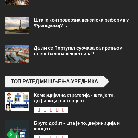
Шта је контроверзна пензијска реформа у
Француској? -.
Да ли се Португал суочава са претњом
новог балона некретнина? -.
ТОП-РАТЕД МИШЉЕЊА УРЕДНИКА
Комерцијална стратегија - шта је то,
дефиниција и концепт
Бруто добит - шта је то, дефиниција и
концепт