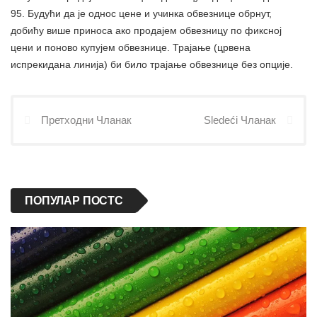
95. Будући да је однос цене и учинка обвезнице обрнут,
добићу више приноса ако продајем обвезницу по фиксној
цени и поново купујем обвезнице. Трајање (црвена
испрекидана линија) би било трајање обвезнице без опције.
Претходни Чланак
Sledeći Чланак
ПОПУЛАР ПОСТС