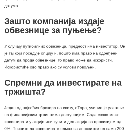
датума.
Зашто компанија издаје
обвезнице за пуњење?
У случају путибилних обвезница, предност има инвеститор. Он
је тај који поседује опцију и, пошто има право на одређени
датум да прода обвезнице, то право може да искористи.
Искористиће ово право ако су услови повољни.
Спремни да инвестирате на
тржишта?
Један од највећих брокера на свету, еТоро, учинио је улагање
на финансијским тржиштима доступнијим. Сада свако може
инвестирати у акције или купити део акција са провизијом од
0%. Почните да инвестирате одмах са депозитом од само 200