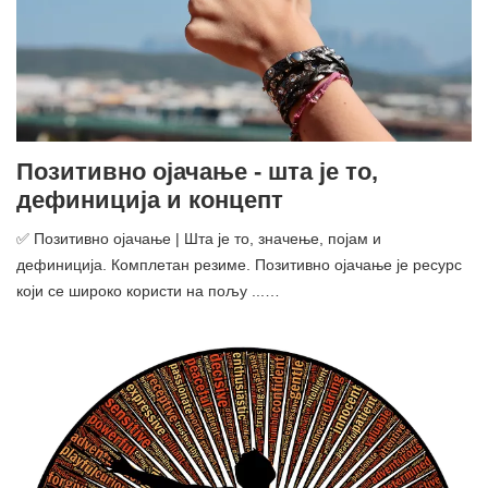
Позитивно ојачање - шта је то,
дефиниција и концепт
✅ Позитивно ојачање | Шта је то, значење, појам и
дефиниција. Комплетан резиме. Позитивно ојачање је ресурс
који се широко користи на пољу ...…