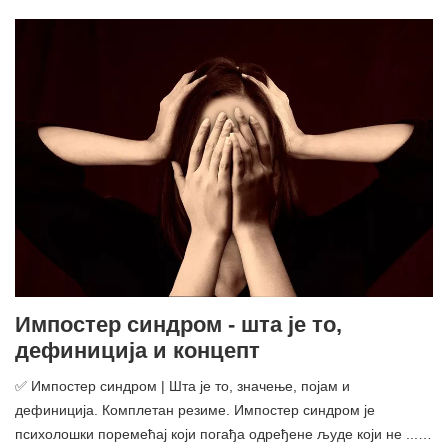
Импостер синдром - шта је то,
дефиниција и концепт
✅ Импостер синдром | Шта је то, значење, појам и
дефиниција. Комплетан резиме. Импостер синдром је
психолошки поремећај који погађа одређене људе који не ...…