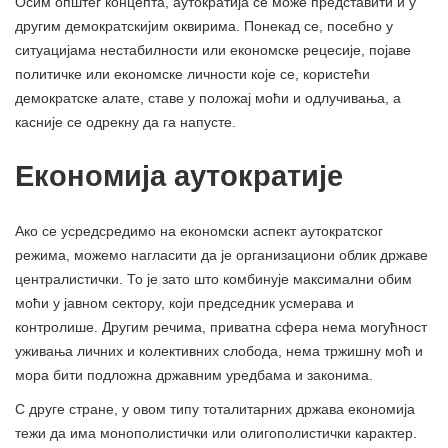
Осим општег концепта, аутократија се може представити и у
другим демократскијим оквирима. Понекад се, посебно у
ситуацијама нестабилности или економске рецесије, појаве
политичке или економске личности које се, користећи
демократске алате, ставе у положај моћи и одлучивања, а
касније се одрекну да га напусте.
Економија аутократије
Ако се усредсредимо на економски аспект аутократског
режима, можемо нагласити да је организациони облик државе
централистички. То је зато што комбинује максимални обим
моћи у јавном сектору, који председник усмерава и
контролише. Другим речима, приватна сфера нема могућност
уживања личних и колективних слобода, нема тржишну моћ и
мора бити подложна државним уредбама и законима.
С друге стране, у овом типу тоталитарних држава економија
тежи да има монополистички или олигополистички карактер.