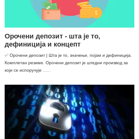
Орочени депозит - шта је то,
дефиниција и концепт
✅ Орочени депозит | Шта је то, значење, појам и дефиниција.
Комплетан резиме. Орочени депозит је штедни производ за
који се испоручује ...…