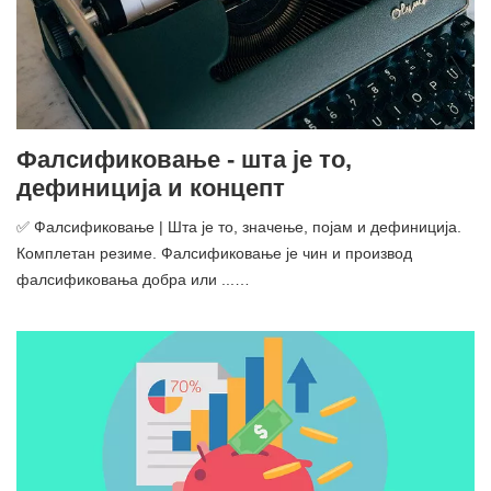
Фалсификовање - шта је то,
дефиниција и концепт
✅ Фалсификовање | Шта је то, значење, појам и дефиниција.
Комплетан резиме. Фалсификовање је чин и производ
фалсификовања добра или ...…