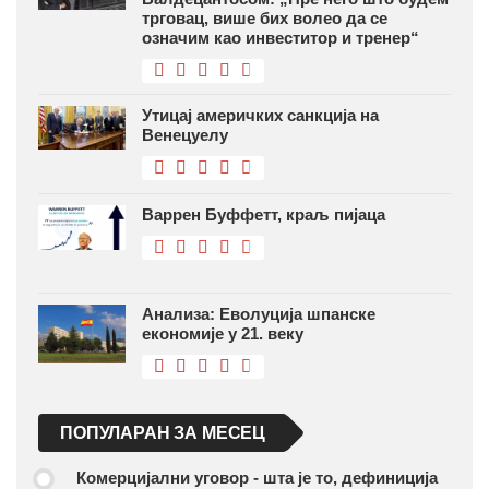
трговац, више бих волео да се
означим као инвеститор и тренер“
Утицај америчких санкција на
Венецуелу
Варрен Буффетт, краљ пијаца
Анализа: Еволуција шпанске
економије у 21. веку
ПОПУЛАРАН ЗА МЕСЕЦ
Комерцијални уговор - шта је то, дефиниција