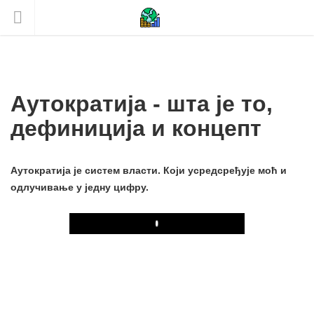
Аутократија - шта је то,
дефиниција и концепт
Аутократија је систем власти. Који усредсређује моћ и
одлучивање у једну цифру.
Play