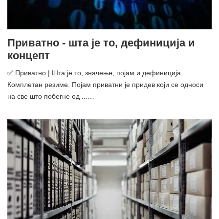
Приватно - шта је то, дефиниција и
концепт
✅ Приватно | Шта је то, значење, појам и дефиниција.
Комплетан резиме. Појам приватни је придев који се односи
на све што побегне од ...…