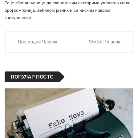
То је због чињенице да економским секторима управља мали
број компанија, већином јавних и са ниским нивоом
конкуренције.
Претходни Чланак
Sledeći Чланак
ПОПУЛАР ПОСТС