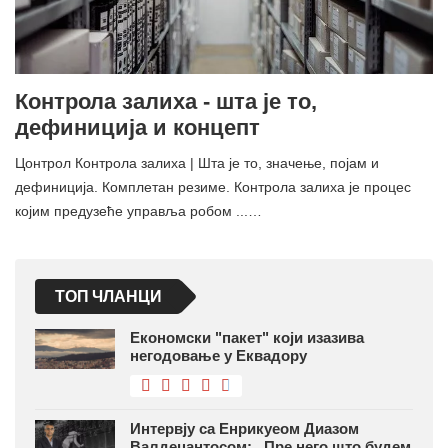
Контрола залиха - шта је то,
дефиниција и концепт
Цонтрол Контрола залиха | Шта је то, значење, појам и
дефиниција. Комплетан резиме. Контрола залиха је процес
којим предузеће управља робом ...…
ТОП ЧЛАНЦИ
Економски "пакет" који изазива
негодовање у Еквадору
Интервју са Енрикуеом Диазом
Валдецантосом: „Пре него што будем