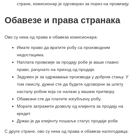
стране, комисионар је одговоран за порез на провизију.
Обавезе и права странака
Ово су нека од права и обавеза комисионара:
Имате право да вратите робу са производним
недостацима.
Наплата провизије за продају робе је ваше главно
право, рачунато на приход од продаје.
Задужен је за одржавање производа у добром стању. У
том смислу, дужни сте да будете одговорни за штету
насталу робом која се налази у вашем притвору.
Обавезни сте да платите изгубљену робу.
Морате затражити дозволу од клијента за продају на
кредит.
Дужан је да клијенту пошаље статус продаје робе.
С друге стране, ово су нека од права и обавеза налогодавца: