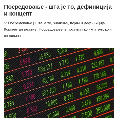
Посредовање - шта је то, дефиниција
и концепт
✅ Посредовање | Шта је то, значење, појам и дефиниција.
Комплетан резиме. Посредовање је поступак којим агент, који
се назива ...…