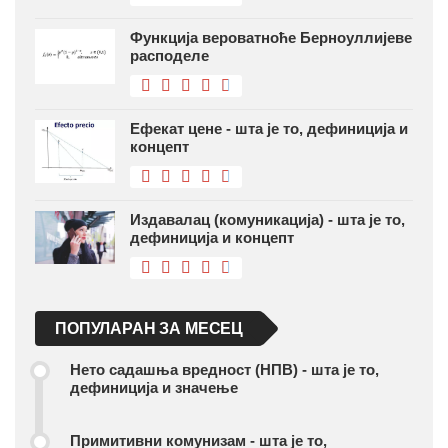
Функција вероватноће Берноуллијеве
расподеле
Ефекат цене - шта је то, дефиниција и
концепт
Издавалац (комуникација) - шта је то,
дефиниција и концепт
ПОПУЛАРАН ЗА МЕСЕЦ
Нето садашња вредност (НПВ) - шта је то,
дефиниција и значење
Примитивни комунизам - шта је то,