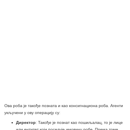
Ова роба је такође позната и као консигнациона роба. Агенти
укључени у ову операцију су:
Директор
: Такође је познат као пошиљалац, то је лице
или ентитет који поседује имовину робе. Према томе,