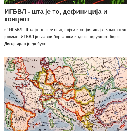
ИГБВЛ - шта је то, дефиниција и
концепт
✅ ИГБВЛ | Шта је то, значење, појам и дефиниција. Комплетан
резиме. ИГБВЛ је главни берзански индекс перуанске берзе.
Дизајниран је да буде ...…