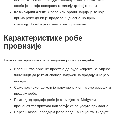
особа је та која поверава комисију трећој страни.
Комисијски агент
: Особа или организација је та која
прима робу да би је продала. Односно, ко врши
комисију. Такође је познат и као прималац.
Карактеристике робе
провизије
Неке карактеристике консигнационе робе су следеће:
Власништво робе не престаје да буде клијент. То, упркос
чињеници да је комисионар задужен за продају и ко је у
поседу.
Само комисионар који је наручио клијент може извршити
продају робе.
Приход од продаје робе је за клијента. Међутим,
проценат тог прихода наплаћује се за услуге примаоца.
Порез изазван продајом робе пада на клијента. С друге