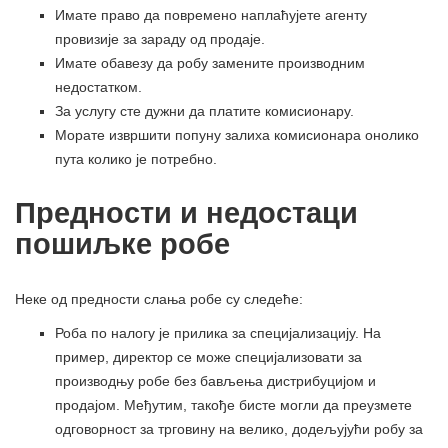
Имате право да повремено наплаћујете агенту
провизије за зараду од продаје.
Имате обавезу да робу замените производним
недостатком.
За услугу сте дужни да платите комисионару.
Морате извршити попуну залиха комисионара онолико
пута колико је потребно.
Предности и недостаци
пошиљке робе
Неке од предности слања робе су следеће:
Роба по налогу је прилика за специјализацију. На
пример, директор се може специјализовати за
производњу робе без бављења дистрибуцијом и
продајом. Међутим, такође бисте могли да преузмете
одговорност за трговину на велико, додељујући робу за