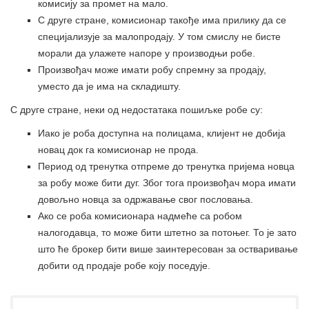
комисију за промет на мало.
С друге стране, комисионар такође има прилику да се
специјализује за малопродају. У том смислу не бисте
морали да улажете напоре у производњи робе.
Произвођач може имати робу спремну за продају,
уместо да је има на складишту.
С друге стране, неки од недостатака пошиљке робе су:
Иако је роба доступна на полицама, клијент не добија
новац док га комисионар не прода.
Период од тренутка отпреме до тренутка пријема новца
за робу може бити дуг. Због тога произвођач мора имати
довољно новца за одржавање свог пословања.
Ако се роба комисионара надмеће са робом
налогодавца, то може бити штетно за потоњег. То је зато
што ће брокер бити више заинтересован за остваривање
добити од продаје робе коју поседује.