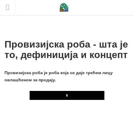
Провизијска роба - шта је
то, дефиниција и концепт
Провизијска роба је роба која се даје трећем лицу
овлашћеном за продају.
Play