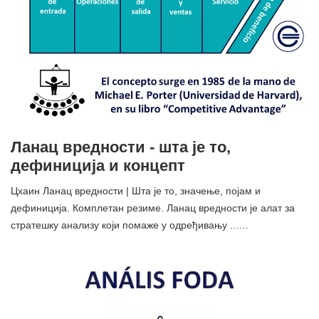
Ланац вредности - шта је то,
дефиниција и концепт
Цхаин Ланац вредности | Шта је то, значење, појам и
дефиниција. Комплетан резиме. Ланац вредности је алат за
стратешку анализу који помаже у одређивању ...…