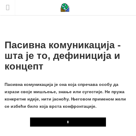
Пасивна комуникација -
шта је то, дефиниција и
концепт
Пасивна комуникација је она која спречава особу да
изрази своје мишљење, знање или сугестије. Не пружа
конкретне идеје, нити јасноћу. Његовом применом жели
се избећи било која врста конфронтације.
Play