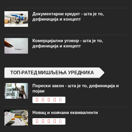
Документарни кредит - шта је то,
дефиниција и концепт
Комерцијални уговор - шта је то,
дефиниција и концепт
ТОП-РАТЕД МИШЉЕЊА УРЕДНИКА
Порески закон - шта је то, дефиниција и
појам
Новац и новчани еквиваленти