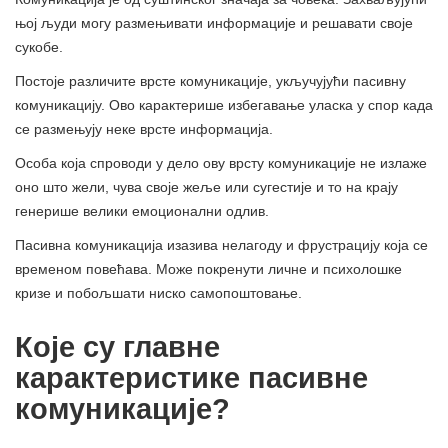
њој људи могу размењивати информације и решавати своје
сукобе.
Постоје различите врсте комуникације, укључујући пасивну
комуникацију. Ово карактерише избегавање уласка у спор када
се размењују неке врсте информација.
Особа која спроводи у дело ову врсту комуникације не излаже
оно што жели, чува своје жеље или сугестије и то на крају
генерише велики емоционални одлив.
Пасивна комуникација изазива нелагоду и фрустрацију која се
временом повећава. Може покренути личне и психолошке
кризе и побољшати ниско самопоштовање.
Које су главне
карактеристике пасивне
комуникације?