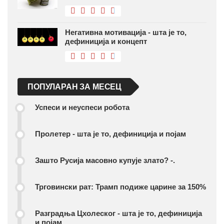
Негативна мотивација - шта је то,
дефиниција и концепт
ПОПУЛАРАН ЗА МЕСЕЦ
Успеси и неуспеси робота
Пролетер - шта је то, дефиниција и појам
Зашто Русија масовно купује злато? -.
Трговински рат: Трамп подиже царине за 150%
Разградња Цхолеског - шта је то, дефиниција
и појам