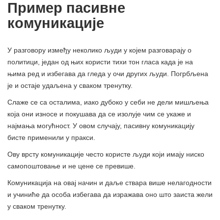
Пример пасивне
комуникације
У разговору између неколико људи у којем разговарају о
политици, један од њих користи тихи тон гласа када је на
њима ред и избегава да гледа у очи других људи. Погрбљена
је и остаје удаљена у сваком тренутку.
Слаже се са осталима, иако дубоко у себи не дели мишљења
која они износе и покушава да се изолује чим се укаже и
најмања могућност. У овом случају, пасивну комуникацију
бисте применили у пракси.
Ову врсту комуникације често користе људи који имају ниско
самопоштовање и не цене се превише.
Комуникација на овај начин и даље ствара више нелагодности
и учиниће да особа избегава да изражава оно што заиста жели
у сваком тренутку.