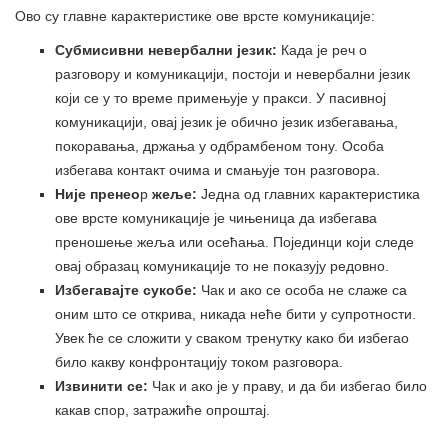
Ово су главне карактеристике ове врсте комуникације:
Субмисивни невербални језик:
Када је реч о
разговору и комуникацији, постоји и невербални језик
који се у то време примењује у пракси. У пасивној
комуникацији, овај језик је обично језик избегавања,
покоравања, држања у одбрамбеном тону. Особа
избегава контакт очима и смањује тон разговора.
Није пренео
р
жеље:
Једна од главних карактеристика
ове врсте комуникације је чињеница да избегава
преношење жеља или осећања. Појединци који следе
овај образац комуникације то не показују редовно.
Избегавајте сукобе:
Чак и ако се особа не слаже са
оним што се открива, никада неће бити у супротности.
Увек ће се сложити у сваком тренутку како би избегао
било какву конфронтацију током разговора.
Извинити се:
Чак и ако је у праву, и да би избегао било
какав спор, затражиће опроштај.