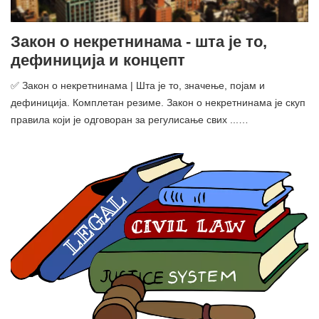
Закон о некретнинама - шта је то,
дефиниција и концепт
✅ Закон о некретнинама | Шта је то, значење, појам и
дефиниција. Комплетан резиме. Закон о некретнинама је скуп
правила који је одговоран за регулисање свих ...…