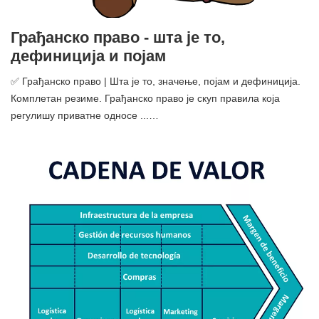
Грађанско право - шта је то,
дефиниција и појам
✅ Грађанско право | Шта је то, значење, појам и дефиниција.
Комплетан резиме. Грађанско право је скуп правила која
регулишу приватне односе ...…