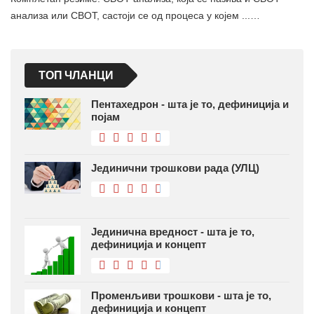
анализа или СВОТ, састоји се од процеса у којем ...…
ТОП ЧЛАНЦИ
Пентахедрон - шта је то, дефиниција и
појам
Јединични трошкови рада (УЛЦ)
Јединична вредност - шта је то,
дефиниција и концепт
Променљиви трошкови - шта је то,
дефиниција и концепт