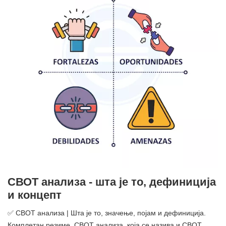
СВОТ анализа - шта је то, дефиниција
и концепт
✅ СВОТ анализа | Шта је то, значење, појам и дефиниција.
Комплетан резиме. СВОТ анализа, која се назива и СВОТ