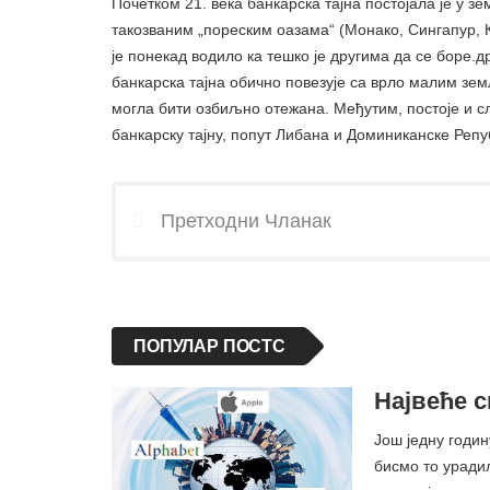
Почетком 21. века банкарска тајна постојала је у 
такозваним „пореским оазама“ (Монако, Сингапур, Ка
је понекад водило ка тешко је другима да се боре.
банкарска тајна обично повезује са врло малим зе
могла бити озбиљно отежана. Међутим, постоје и с
банкарску тајну, попут Либана и Доминиканске Репу
Претходни Чланак
ПОПУЛАР ПОСТС
Највеће с
Још једну годин
бисмо то уради