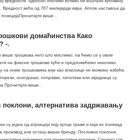
ој вредности, односно онолико колико би коштало куповину
. Вредност већа од 707 милијарди евра, Аппле наставља да
, позицијаПрочитајте више…
рошкови домаћинства Како
 -.
о више трошкова него што мислимо, па ћемо се у овом
ати на фиксне трошкове куће и предложићемо неколико
ду на оним трошковима које као власници не можемо избећи.
 порези, осигурање, поправке, хипотека или заједница су
ва Прочитајте више…
 поклони, алтернатива задржавању
и су једна од атракција коју купци траже и која их понекад
пе производ или остану верни бренду. Пословни поклони,
промотивни предмети или промотивни поклони. Сигурно сте