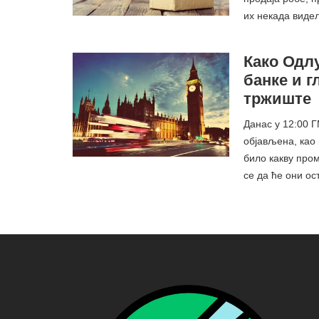
их некада виде
Како Одл
банке и 
тржиште
Данас у 12:00 
објављена, као 
било какву пром
се да ће они о