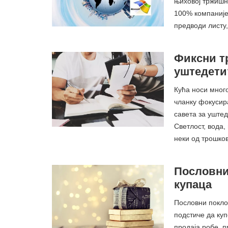
њиховој тржишн
100% компаније
предводи листу
Фиксни т
уштедети?
Кућа носи мног
чланку фокусир
савета за уште
Светлост, вода,
неки од трошко
Пословни
купаца
Пословни поклон
подстиче да ку
продаја робе, 