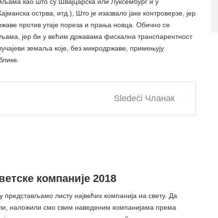
земљама као што су Швајцарска или Луксембург и у
јманска острва, итд.), Што је изазвало јаке контроверзе, јер
државе против утаје пореза и прања новца. Обично се
мљама, јер би у већим државама фискална транспарентност
лучајеви земаља које, без микродржаве, примењују
блике.
Sledeći Чланак
ветске компаније 2018
у представљамо листу највећих компанија на свету. Да
ли, наложили смо свим наведеним компанијама према