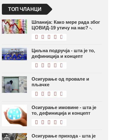
ТОП ЧЛАНЦИ
Шпанија: Како мере рада због
ЦОВИД-19 утичу на нас? -.
Циљна подручја - шта је то,
дефиниција и концепт
Осигурање од провале и
пљачке
Осигурање имовине - шта је
то, дефиниција и концепт
Осигурање прихода - шта је