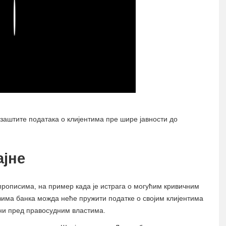
Play
 заштите података о клијентима пре шире јавности до
ајне
рописима, на пример када је истрага о могућим кривичним
евима банка можда неће пружити податке о својим клијентима
ини пред правосудним властима.