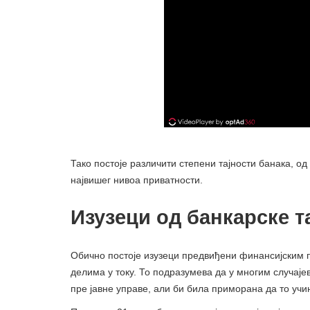
Тако постоје различити степени тајности банака, од
највишег нивоа приватности.
Изузеци од банкарске т
Обично постоје изузеци предвиђени финансијским п
делима у току. То подразумева да у многим случај
пре јавне управе, али би била приморана да то уч