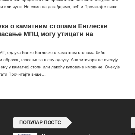
ли или чули. Не само на догађајима, већ и Прочитајте више…
ука о каматним стопама Енглеске
гласање МПЦ могу утицати на
ГМТ, одлука Банке Енглеске о каматним стопама биће
и образац гласања за њену одлуку. Аналитичари не очекују
ену у каматној стопи или лакоћу куповине имовине. Очекује
стати Прочитајте више…
ПОПУЛАР ПОСТС