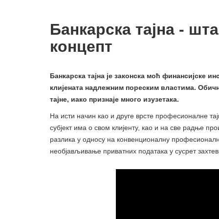
Банкарска тајна - шта
концепт
Банкарска тајна је законска моћ финансијске ин
клијената надлежним пореским властима. Обич
тајне, иако признаје много изузетака.
На исти начин као и друге врсте професионалне тај
субјект има о свом клијенту, као и на све радње пр
разлика у односу на конвенционалну професионалн
необјављивање приватних података у сусрет захтев