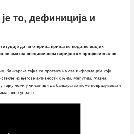
 је то, дефиниција и
ституције да не открива приватне податке својих
но се сматра специфичном варијантом професионалне
не, банкарска тајна се протеже на све информације које
оистекле из његове активности с њим. Међутим, главна
у тајну лежи у чињеници да банкарство може подразумевати
има јавне управе.