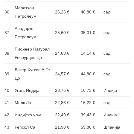
Маратхон
36
26,25 €
40,80 €
сад
Петролеум
Анадарко
37
25,60 €
35,01 €
сад
Петролеум
Пионеер Натурал
38
24,63 €
14,14 €
сад
Ресоурцес Цо.
Бакер Хугхес А Ге
39
24,57 €
44,80 €
сад
Цо
40
Угаљ Индија
23,75 €
16,73 €
Индија
41
Мплк Лп
22,86 €
16,22 €
сад
42
Индијско уље
22,49 €
39,43 €
Индија
43
Репсол Са
21,98 €
59,86 €
Шпанија