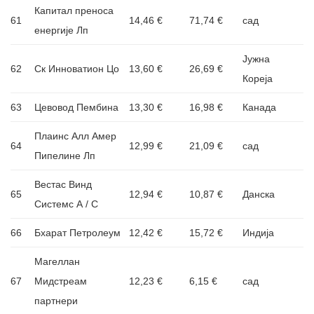
Капитал преноса
61
14,46 €
71,74 €
сад
енергије Лп
Јужна
62
Ск Инноватион Цо
13,60 €
26,69 €
Кореја
63
Цевовод Пембина
13,30 €
16,98 €
Канада
Плаинс Алл Амер
64
12,99 €
21,09 €
сад
Пипелине Лп
Вестас Винд
65
12,94 €
10,87 €
Данска
Системс А / С
66
Бхарат Петролеум
12,42 €
15,72 €
Индија
Магеллан
67
Мидстреам
12,23 €
6,15 €
сад
партнери