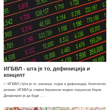
ИГБВЛ - шта је то, дефиниција и
концепт
✅ ИГБВЛ | Шта је то, значење, појам и дефиниција. Комплетан
резиме. ИГБВЛ је главни берзански индекс перуанске берзе.
Дизајниран је да буде ...…