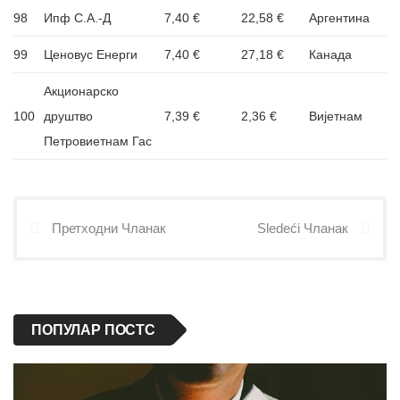
98
Ипф С.А.-Д
7,40 €
22,58 €
Аргентина
99
Ценовус Енерги
7,40 €
27,18 €
Канада
Акционарско
100
друштво
7,39 €
2,36 €
Вијетнам
Петровиетнам Гас
Претходни Чланак
Sledeći Чланак
ПОПУЛАР ПОСТС