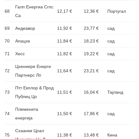
Галп Енергиа Сгпс
68
12,17 €
12,36 €
Португал
Са
69
Андеавор
11,92 €
23,77 €
сад
70
Апацхе
11,84 €
18,23 €
сад
71
Хесс
11,82 €
19,22 €
сад
Цхениере Енерги
72
11,64 €
23,21 €
сад
Партнерс Лп
Птт Екплор & Прод
73
11,51 €
16,04 €
Тајланд
Публиц Цо
Племенита
74
11,50 €
17,86 €
сад
енергија
Схаанки Цоал
75
11,38 €
13,48 €
Кина