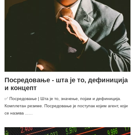
Посредовање - шта је то, дефиниција
и концепт
✅ Посредовање | Шта је то, значење, појам и дефиниција.
Комплетан резиме. Посредовање је поступак којим агент, који
се назива ...…