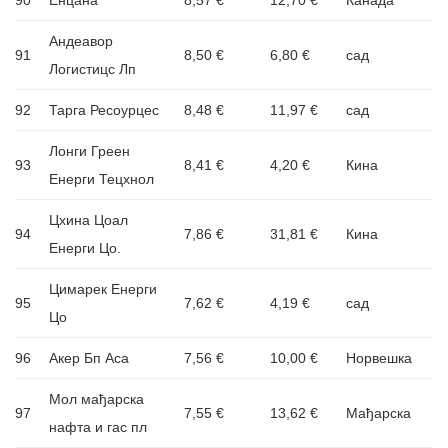
Андеавор
91
8,50 €
6,80 €
сад
Логистицс Лп
92
Тарга Ресоурцес
8,48 €
11,97 €
сад
Лонги Греен
93
8,41 €
4,20 €
Кина
Енерги Тецхнол
Цхина Цоал
94
7,86 €
31,81 €
Кина
Енерги Цо.
Цимарек Енерги
95
7,62 €
4,19 €
сад
Цо
96
Акер Бп Аса
7,56 €
10,00 €
Норвешка
Мол мађарска
97
7,55 €
13,62 €
Мађарска
нафта и гас пл