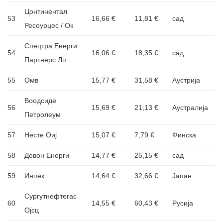
Цонтинентал
53
16,66 €
11,81 €
сад
Ресоурцес / Ок
Спецтра Енерги
54
16,06 €
18,35 €
сад
Партнерс Лп
55
Омв
15,77 €
31,58 €
Аустрија
Воодсиде
56
15,69 €
21,13 €
Аустралија
Петролеум
57
Несте Оиј
15,07 €
7,79 €
Финска
58
Девон Енерги
14,77 €
25,15 €
сад
59
Инпек
14,64 €
32,66 €
Јапан
Сургутнефтегас
60
14,55 €
60,43 €
Русија
Ојсц