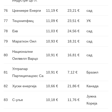
Индустри Цо Л.
76
Цхениере Енерги
11,19 €
23,21 €
сад
77
Тецхнипфмц
11,09 €
23,51 €
УК
78
Екв
11,03 €
24,56 €
сад
79
Маратхон Оил
10,93 €
18,31 €
сад
Национални
80
10,91 €
16,81 €
сад
Оилвелл Варцо
Ултрапар
81
10,91 €
7,12 €
Бразил
Партиципацоес Са
82
Хуски енергија
10,66 €
21,86 €
Канада
Јужна
83
С-уље
10,18 €
11,76 €
Кореја