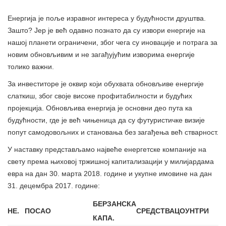
Енергија је поље изравног интереса у будућности друштва.
Зашто? Јер је већ одавно познато да су извори енергије на
нашој планети ограничени, због чега су иновације и потрага за
новим обновљивим и не загађујућим изворима енергије
толико важни.
За инвеститоре је оквир који обухвата обновљиве енергије
слаткиш, због своје високе профитабилности и будућих
пројекција. Обновљива енергија је основни део пута ка
будућности, где је већ чињеница да су футуристичке визије
попут самодовољних и становања без загађења већ стварност.
У наставку представљамо највеће енергетске компаније на
свету према њиховој тржишној капитализацији у милијардама
евра на дан 30. марта 2018. године и укупне имовине на дан
31. децембра 2017. године:
БЕРЗАНСКА
НЕ.
ПОСАО
СРЕДСТВА
ЦОУНТРИ
КАПА.