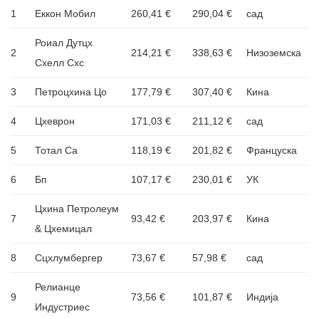
1
Еккон Мобил
260,41 €
290,04 €
сад
Роиал Дутцх
2
214,21 €
338,63 €
Низоземска
Схелл Схс
3
Петроцхина Цо
177,79 €
307,40 €
Кина
4
Цхеврон
171,03 €
211,12 €
сад
5
Тотал Са
118,19 €
201,82 €
Француска
6
Бп
107,17 €
230,01 €
УК
Цхина Петролеум
7
93,42 €
203,97 €
Кина
& Цхемицал
8
Сцхлумбергер
73,67 €
57,98 €
сад
Релианце
9
73,56 €
101,87 €
Индија
Индустриес