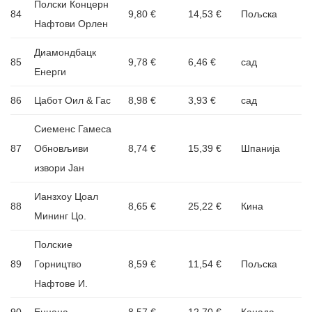
Полски Концерн
84
9,80 €
14,53 €
Пољска
Нафтови Орлен
Диамондбацк
85
9,78 €
6,46 €
сад
Енерги
86
Цабот Оил & Гас
8,98 €
3,93 €
сад
Сиеменс Гамеса
87
Обновљиви
8,74 €
15,39 €
Шпанија
извори Јан
Ианзхоу Цоал
88
8,65 €
25,22 €
Кина
Мининг Цо.
Полские
89
Горництво
8,59 €
11,54 €
Пољска
Нафтове И.
90
Енцана
8,57 €
12,70 €
Канада