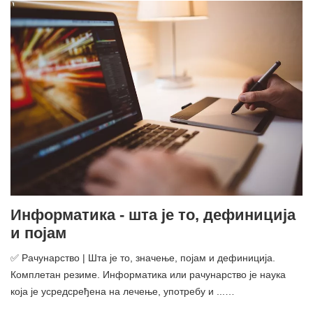
Информатика - шта је то, дефиниција
и појам
✅ Рачунарство | Шта је то, значење, појам и дефиниција.
Комплетан резиме. Информатика или рачунарство је наука
која је усредсређена на лечење, употребу и ...…