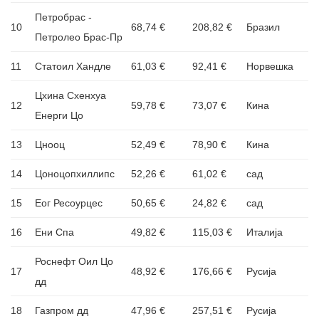
Петробрас -
10
68,74 €
208,82 €
Бразил
Петролео Брас-Пр
11
Статоил Хандле
61,03 €
92,41 €
Норвешка
Цхина Схенхуа
12
59,78 €
73,07 €
Кина
Енерги Цо
13
Цнооц
52,49 €
78,90 €
Кина
14
Цоноцопхиллипс
52,26 €
61,02 €
сад
15
Еог Ресоурцес
50,65 €
24,82 €
сад
16
Ени Спа
49,82 €
115,03 €
Италија
Роснефт Оил Цо
17
48,92 €
176,66 €
Русија
дд
18
Газпром дд
47,96 €
257,51 €
Русија