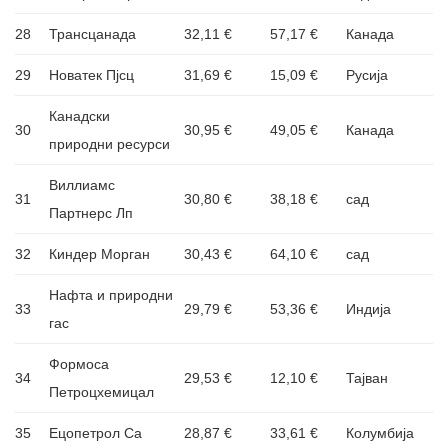
28
Трансцанада
32,11 €
57,17 €
Канада
29
Новатек Пјсц
31,69 €
15,09 €
Русија
Канадски
30
30,95 €
49,05 €
Канада
природни ресурси
Виллиамс
31
30,80 €
38,18 €
сад
Партнерс Лп
32
Киндер Морган
30,43 €
64,10 €
сад
Нафта и природни
33
29,79 €
53,36 €
Индија
гас
Формоса
34
29,53 €
12,10 €
Тајван
Петроцхемицал
35
Ецопетрол Са
28,87 €
33,61 €
Колумбија