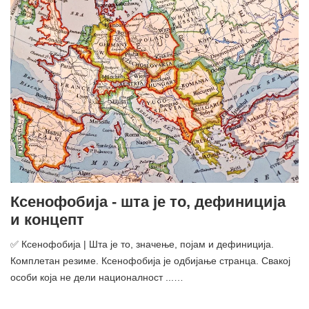
Ксенофобија - шта је то, дефиниција
и концепт
✅ Ксенофобија | Шта је то, значење, појам и дефиниција.
Комплетан резиме. Ксенофобија је одбијање странца. Свакој
особи која не дели националност ...…