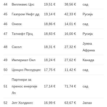
44
Виллиамс Цос
19,51 €
38,56 €
сад
45
Газпром Нефт дд
19,14 €
42,33 €
Русија
46
Онеок
18,86 €
14,01 €
сад
47
Татнефт Пјсц
18,83 €
16,00 €
Русија
Јужна
48
Сасол
18,31 €
27,32 €
Африка
49
Империал Оил
18,24 €
27,62 €
Канада
50
Цонцхо Ресоурцес
17,75 €
11,42 €
сад
Партнери за
51
пренос енергије
17,14 €
71,74 €
сад
Лп
52
Јктг Холдингс
16,99 €
63,67 €
Јапан