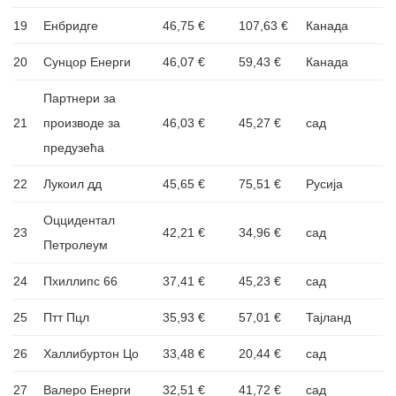
19
Енбридге
46,75 €
107,63 €
Канада
20
Сунцор Енерги
46,07 €
59,43 €
Канада
Партнери за
21
производе за
46,03 €
45,27 €
сад
предузећа
22
Лукоил дд
45,65 €
75,51 €
Русија
Оццидентал
23
42,21 €
34,96 €
сад
Петролеум
24
Пхиллипс 66
37,41 €
45,23 €
сад
25
Птт Пцл
35,93 €
57,01 €
Тајланд
26
Халлибуртон Цо
33,48 €
20,44 €
сад
27
Валеро Енерги
32,51 €
41,72 €
сад