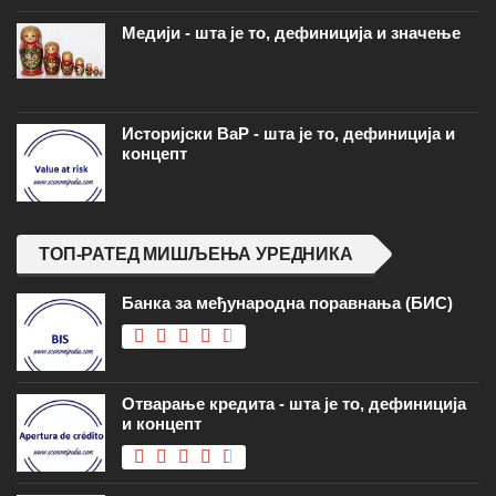
Медији - шта је то, дефиниција и значење
Историјски ВаР - шта је то, дефиниција и
концепт
ТОП-РАТЕД МИШЉЕЊА УРЕДНИКА
Банка за међународна поравнања (БИС)
Отварање кредита - шта је то, дефиниција
и концепт