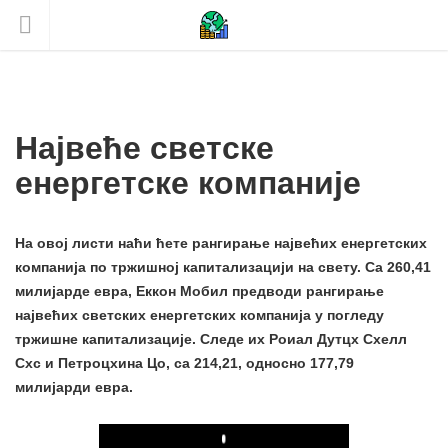
Највеће светске
енергетске компаније
На овој листи наћи ћете рангирање највећих енергетских
компанија по тржишној капитализацији на свету. Са 260,41
милијарде евра, Еккон Мобил предводи рангирање
највећих светских енергетских компанија у погледу
тржишне капитализације. Следе их Роиал Дутцх Схелл
Схс и Петроцхина Цо, са 214,21, односно 177,79
милијарди евра.
Play