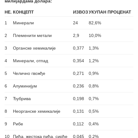
милијардама долара:
НЕ.
КОНЦЕПТ
ИЗВОЗ
УКУПАН ПРОЦЕНАТ
1
Минерали
24
82,6%
2
Племенити метали
2,9
10,0%
3
Органске хемикалије
0,377
1,3%
4
Минерали, отпад
0,354
1,2%
5
Челично гвожђе
0,271
0,9%
6
Алуминијум
0,236
0,8%
7
Ђубрива
0,198
0,7%
8
Неорганске хемикалије
0,131
0,5%
9
Рибе
0,112
0,4%
10
Пића, жестока пића, сирће
0,045
0,2%