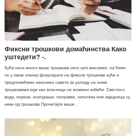
Фиксни трошкови домаћинства Како
уштедети? -.
Кућа носи много више трошкова него што мислимо, па ћемо
се у овом чланку фокусирати на фиксне трошкове куће и
предложићемо неколико савета за уштеду на оним
трошковима које као власници не можемо избећи. Светлост,
вода, порези, осигурање, поправке, хипотека или заједница су
неки од трошкова Прочитајте више…