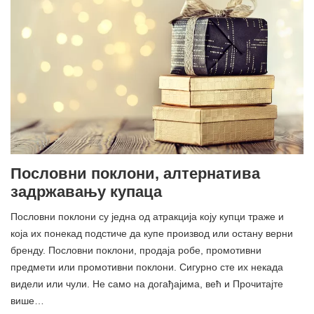
Пословни поклони, алтернатива
задржавању купаца
Пословни поклони су једна од атракција коју купци траже и
која их понекад подстиче да купе производ или остану верни
бренду. Пословни поклони, продаја робе, промотивни
предмети или промотивни поклони. Сигурно сте их некада
видели или чули. Не само на догађајима, већ и Прочитајте
више…