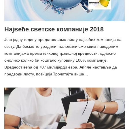
Највеће светске компаније 2018
Још једну годину представљамо листу највећих компанија на
свету. Да бисмо то урадили, наложили смо свим наведеним
компанијама према њиховој тржишној вредности, односно
онолико колико би коштало куповину 100% компаније.
Вредност већа од 707 милијарди евра, Аппле наставља да
предводи листу, позицијаПрочитајте више…