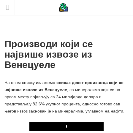
Производи који се
највише извозе из
Венецуеле
На овом списку излажемо
списак десет производа који се
највише извозе из Венецуеле
, са минералима који се на
првом месту појављују са 24 милијарде долара и
представљају 82,6% укупног процента, односно готово сав
његов извоз заснован је на минералима, углавном на нафти.
Play