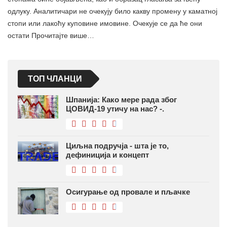
одлуку. Аналитичари не очекују било какву промену у каматној
стопи или лакоћу куповине имовине. Очекује се да ће они
остати Прочитајте више…
ТОП ЧЛАНЦИ
Шпанија: Како мере рада због
ЦОВИД-19 утичу на нас? -.
Циљна подручја - шта је то,
дефиниција и концепт
Осигурање од провале и пљачке