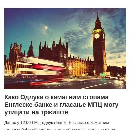
Како Одлука о каматним стопама
Енглеске банке и гласање МПЦ могу
утицати на тржиште
Данас у 12:00 ГМТ, одлука Банке Енглеске о каматним
стопама биће објављена, као и образац гласања за њену