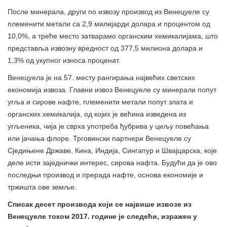
После минерала, други по извозу производ из Венецуеле су
племенити метали са 2,9 милијарди долара и процентом од
10,0%, а треће место затварамо органским хемикалијама, што
представља извозну вредност од 377,5 милиона долара и
1,3% од укупног износа проценат.
Венецуела је на 57. месту рангирања највећих светских
економија извоза. Главни извоз Венецуеле су минерали попут
угља и сирове нафте, племенити метали попут злата и
органских хемикалија, од којих је већина изведена из
угљеника, чија је сврха употреба ђубрива у циљу повећања
или јачања флоре. Трговински партнери Венецуеле су
Сједињене Државе, Кина, Индија, Сингапур и Швајцарска, које
деле исти заједнички интерес, сирова нафта. Будући да је ово
последњи производ и прерада нафте, основа економије и
тржишта ове земље.
Списак десет производа који се највише извозе из
Венецуеле током 2017. године је следећи, изражен у