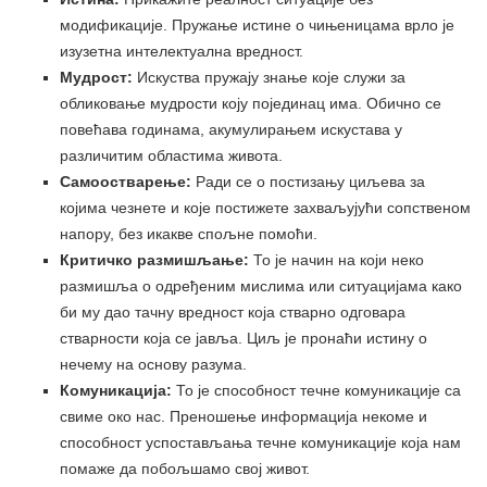
модификације. Пружање истине о чињеницама врло је
изузетна интелектуална вредност.
Мудрост:
Искуства пружају знање које служи за
обликовање мудрости коју појединац има. Обично се
повећава годинама, акумулирањем искустава у
различитим областима живота.
Самоостварење:
Ради се о постизању циљева за
којима чезнете и које постижете захваљујући сопственом
напору, без икакве спољне помоћи.
Критичко размишљање:
То је начин на који неко
размишља о одређеним мислима или ситуацијама како
би му дао тачну вредност која стварно одговара
стварности која се јавља. Циљ је пронаћи истину о
нечему на основу разума.
Комуникација:
То је способност течне комуникације са
свиме око нас. Преношење информација некоме и
способност успостављања течне комуникације која нам
помаже да побољшамо свој живот.