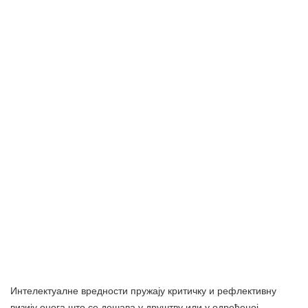
Интелектуалне вредности пружају критичку и рефлективну
визију онога што се дешава у друштву или у одређеној