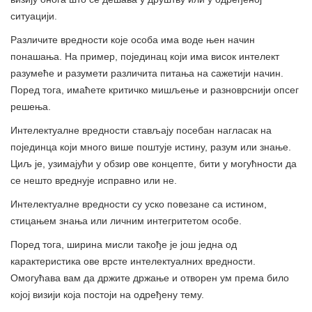
ситуацији.
Различите вредности које особа има воде њен начин
понашања. На пример, појединац који има висок интелект
разумеће и разумети различита питања на сажетији начин.
Поред тога, имаћете критичко мишљење и разноврснији опсег
решења.
Интелектуалне вредности стављају посебан нагласак на
појединца који много више поштује истину, разум или знање.
Циљ је, узимајући у обзир ове концепте, бити у могућности да
се нешто вреднује исправно или не.
Интелектуалне вредности су уско повезане са истином,
стицањем знања или личним интегритетом особе.
Поред тога, ширина мисли такође је још једна од
карактеристика ове врсте интелектуалних вредности.
Омогућава вам да држите држање и отворен ум према било
којој визији која постоји на одређену тему.