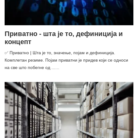
Приватно - шта је то, дефиниција и
концепт
✅ Приватно | Шта је то, значење, појам и дефиниција.
Комплетан резиме. Појам приватни је придев који се односи
на све што побегне од ...…