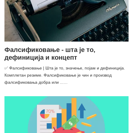
Фалсификовање - шта је то,
дефиниција и концепт
✅ Фалсификовање | Шта је то, значење, појам и дефиниција.
Комплетан резиме. Фалсификовање је чин и производ
фалсификовања добра или ...…