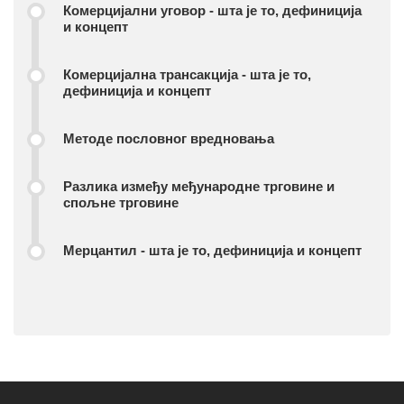
Комерцијални уговор - шта је то, дефиниција
и концепт
Комерцијална трансакција - шта је то,
дефиниција и концепт
Методе пословног вредновања
Разлика између међународне трговине и
спољне трговине
Мерцантил - шта је то, дефиниција и концепт