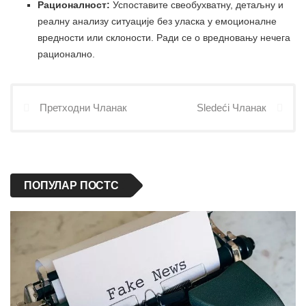
Рационалност:
Успоставите свеобухватну, детаљну и
реалну анализу ситуације без уласка у емоционалне
вредности или склоности. Ради се о вредновању нечега
рационално.
Претходни Чланак
Sledeći Чланак
ПОПУЛАР ПОСТС