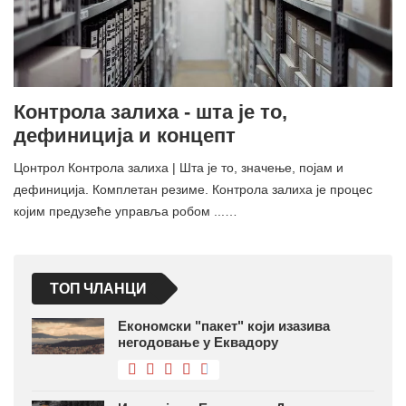
Контрола залиха - шта је то,
дефиниција и концепт
Цонтрол Контрола залиха | Шта је то, значење, појам и
дефиниција. Комплетан резиме. Контрола залиха је процес
којим предузеће управља робом ...…
ТОП ЧЛАНЦИ
Економски "пакет" који изазива
негодовање у Еквадору