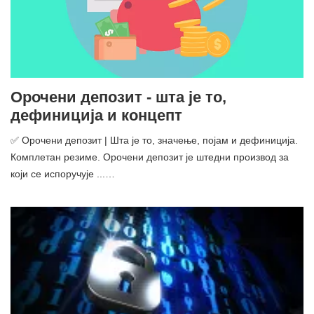
Орочени депозит - шта је то,
дефиниција и концепт
✅ Орочени депозит | Шта је то, значење, појам и дефиниција.
Комплетан резиме. Орочени депозит је штедни производ за
који се испоручује ...…