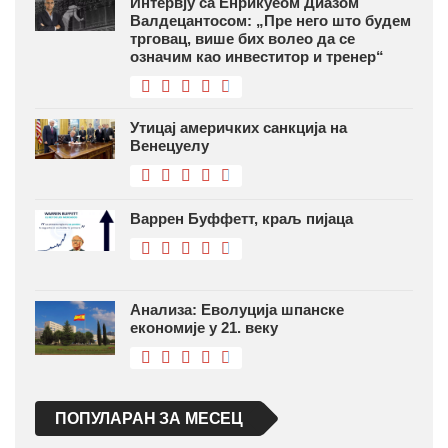
Интервју са Енрикуеом Диазом
Валдецантосом: „Пре него што будем
трговац, више бих волео да се
означим као инвеститор и тренер“
Утицај америчких санкција на
Венецуелу
Варрен Буффетт, краљ пијаца
Анализа: Еволуција шпанске
економије у 21. веку
ПОПУЛАРАН ЗА МЕСЕЦ