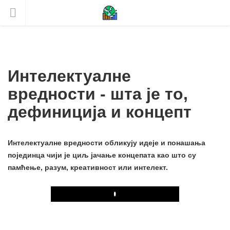
Интелектуалне
вредности - шта је то,
дефиниција и концепт
Интелектуалне вредности обликују идеје и понашања
појединца чији је циљ јачање концепата као што су
памћење, разум, креативност или интелект.
Play