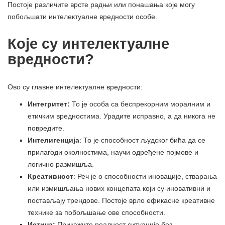
Постоје различите врсте радњи или понашања које могу
побољшати интелектуалне вредности особе.
Које су интелектуалне
вредности?
Ово су главне интелектуалне вредности:
Интегритет:
То је особа са беспрекорним моралним и
етичким вредностима. Урадите исправно, а да никога не
повредите.
Интелигенција
: То је способност људског бића да се
прилагоди околностима, научи одређене појмове и
логично размишља.
Креативност
: Реч је о способности иновације, стварања
или измишљања нових концепата који су иновативни и
постављају трендове. Постоје врло ефикасне креативне
технике за побољшање ове способности.
Истина:
Прикажите реалност ситуације без