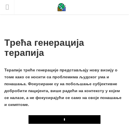
Трећа генерација
терапија
Терапије треће генерације представљају нову визију о
томе како се носити са проблемима људског ума и
понашања. Фокусирани су на побољшање субјективне
добробити пацијента, више радећи на контексту у којем
се налазе, а не фокусирајући се само на своје понашање
и симптоме.
Play