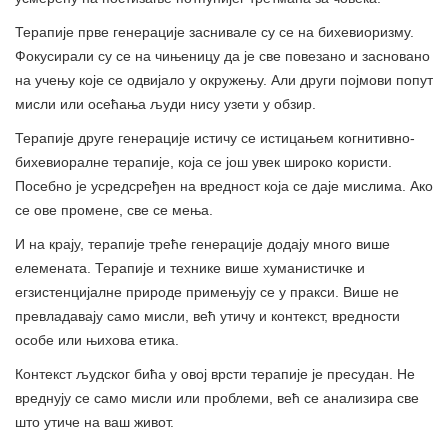
Терапије прве генерације заснивале су се на бихевиоризму.
Фокусирали су се на чињеницу да је све повезано и засновано
на учењу које се одвијало у окружењу. Али други појмови попут
мисли или осећања људи нису узети у обзир.
Терапије друге генерације истичу се истицањем когнитивно-
бихевиоралне терапије, која се још увек широко користи.
Посебно је усредсређен на вредност која се даје мислима. Ако
се ове промене, све се мења.
И на крају, терапије треће генерације додају много више
елемената. Терапије и технике више хуманистичке и
егзистенцијалне природе примењују се у пракси. Више не
превладавају само мисли, већ утичу и контекст, вредности
особе или њихова етика.
Контекст људског бића у овој врсти терапије је пресудан. Не
вреднују се само мисли или проблеми, већ се анализира све
што утиче на ваш живот.