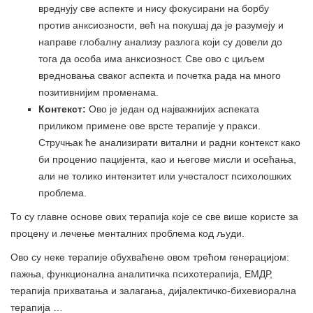
вреднују све аспекте и нису фокусирани на борбу
против анксиозности, већ на покушај да је разумеју и
направе глобалну анализу разлога који су довели до
тога да особа има анксиозност. Све ово с циљем
вредновања сваког аспекта и почетка рада на много
позитивнијим променама.
Контекст:
Ово је један од најважнијих аспеката
приликом примене ове врсте терапије у пракси.
Стручњак ће анализирати витални и радни контекст како
би проценио пацијента, као и његове мисли и осећања,
али не толико интензитет или учесталост психолошких
проблема.
То су главне основе ових терапија које се све више користе за
процену и лечење менталних проблема код људи.
Ово су неке терапије обухваћене овом трећом генерацијом:
пажња, функционална аналитичка психотерапија, ЕМДР,
терапија прихватања и залагања, дијалектичко-бихевиорална
терапија …