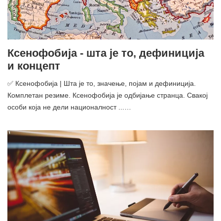
Ксенофобија - шта је то, дефиниција
и концепт
✅ Ксенофобија | Шта је то, значење, појам и дефиниција.
Комплетан резиме. Ксенофобија је одбијање странца. Свакој
особи која не дели националност ...…