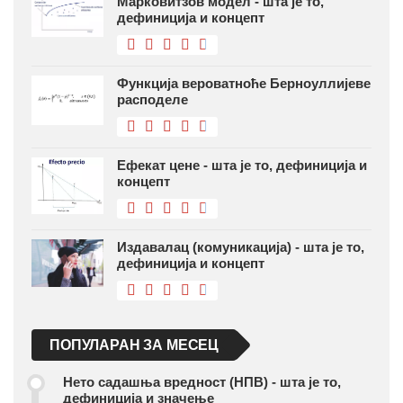
Марковитзов модел - шта је то,
дефиниција и концепт
Функција вероватноће Берноуллијеве
расподеле
Ефекат цене - шта је то, дефиниција и
концепт
Издавалац (комуникација) - шта је то,
дефиниција и концепт
ПОПУЛАРАН ЗА МЕСЕЦ
Нето садашња вредност (НПВ) - шта је то,
дефиниција и значење