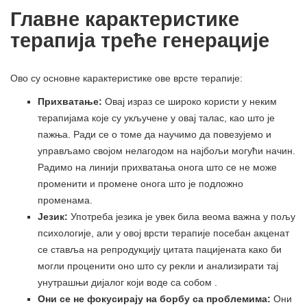
Главне карактеристике
терапија треће генерације
Ово су основне карактеристике ове врсте терапије:
Прихватање:
Овај израз се широко користи у неким
терапијама које су укључене у овај талас, као што је
пажња. Ради се о томе да научимо да повезујемо и
управљамо својом нелагодом на најбољи могући начин.
Радимо на линији прихватања онога што се не може
променити и промене онога што је подложно
променама.
Језик:
Употреба језика је увек била веома важна у пољу
психологије, али у овој врсти терапије посебан акценат
се ставља на репродукцију цитата пацијената како би
могли проценити оно што су рекли и анализирати тај
унутрашњи дијалог који воде са собом .
Они се не фокусирају на борбу са проблемима:
Они