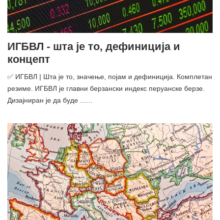
ИГБВЛ - шта је то, дефиниција и
концепт
✅ ИГБВЛ | Шта је то, значење, појам и дефиниција. Комплетан
резиме. ИГБВЛ је главни берзански индекс перуанске берзе.
Дизајниран је да буде ...…