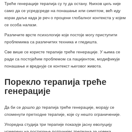
Треће генерације терапија су ту да остану. Њихов циљ није
само да се усредсреде на понашање или симптом, већ иду
корак даље када је реч о процени глобалног контекста у којем
се особа налази.
Различите врсте психологије које постоје могу приступити
проблемима са различитих техника и гледишта.
Све више се користе терапије треће генерације. У њима се
ради са постојећим проблемом са пацијентом, модификује
понашање и вреднује се контекст његовог живота.
Порекло терапија треће
генерације
Да би се дошло до терапија треће генерације, морају се
споменути претходне терапије, које су нешто ограниченије.
Упоредна студија три терапије показује јасну еволуцију
усмерену на постизање потпунијег третмана за човека.