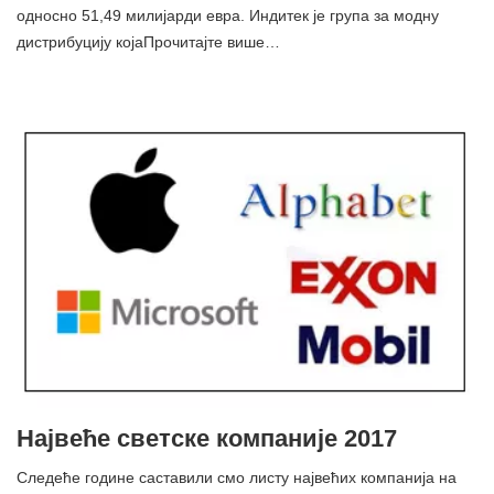
односно 51,49 милијарди евра. Индитек је група за модну
дистрибуцију којаПрочитајте више…
Највеће светске компаније 2017
Следеће године саставили смо листу највећих компанија на