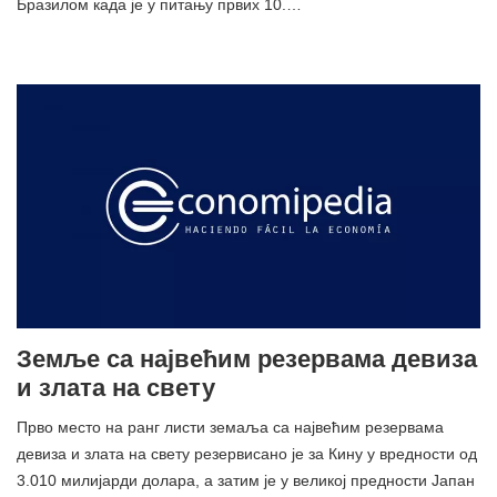
Бразилом када је у питању првих 10.…
Земље са највећим резервама девиза
и злата на свету
Прво место на ранг листи земаља са највећим резервама
девиза и злата на свету резервисано је за Кину у вредности од
3.010 милијарди долара, а затим је у великој предности Јапан