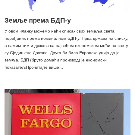
Земље према БДП-у
У овом чланку можемо наћи списак свих земаља света
поређаних према номиналном БДП-у. Прва држава на списку,
а самим тим и држава са највећом економском моћи на свету
су Сједињене Државе. Друга би била Европска унија да је
земља. БДП (бруто домаћи производ) је економски
показатељПрочитајте више…