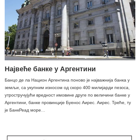
Највеће банке у Аргентини
Банцо де ла Национ Аргентина поново је најважнија банка у
земљи, са укупним износом од скоро 400 милијарди пезоса,
утростручујући вредност имовине друге по величини банке у
Аргентини, банке провинције Буенос Аирес. Аирес. Треће, ту
је БанкРеад море…