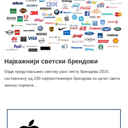
Најважнији светски брендови
Овде представљамо светску ранг листу брендова 2015.
састављену од 100 најпрестижнијих брендова из целог света,
земље порекла…