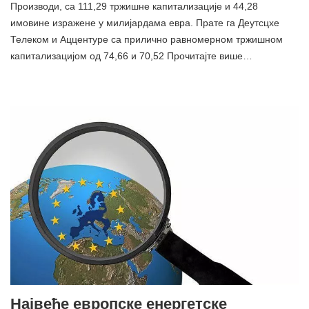
Производи, са 111,29 тржишне капитализације и 44,28
имовине изражене у милијардама евра. Прате га Деутсцхе
Телеком и Аццентуре са прилично равномерном тржишном
капитализацијом од 74,66 и 70,52 Прочитајте више…
Највеће европске енергетске