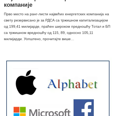
компаније
Прво место на ранг-листи највећих енергетских компанија на
свету резервисано је за РДСА са тржишном капитализацијом
од 199,41 милијарде, праћен широком предношћу Тотал и БП
са тржишном вредношћу од 115, 89, односно 105,11
милијарди. Уопштено, прочитајте више…