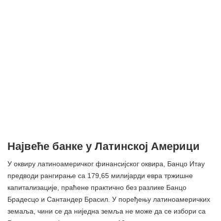
Највеће банке у Латинској Америци
У оквиру латиноамеричког финансијског оквира, Банцо Итау
предводи рангирање са 179,65 милијарди евра тржишне
капитализације, праћене практично без разлике Банцо
Брадесцо и Сантандер Брасил. У поређењу латиноамеричких
земаља, чини се да ниједна земља не може да се избори са