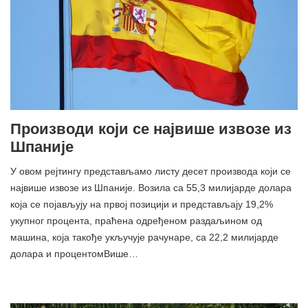
Производи који се највише извозе из
Шпаније
У овом рејтингу представљамо листу десет производа који се
највише извозе из Шпаније. Возила са 55,3 милијарде долара
која се појављују на првој позицији и представљају 19,2%
укупног процента, праћена одређеном раздаљином од
машина, која такође укључује рачунаре, са 22,2 милијарде
долара и процентомВише…