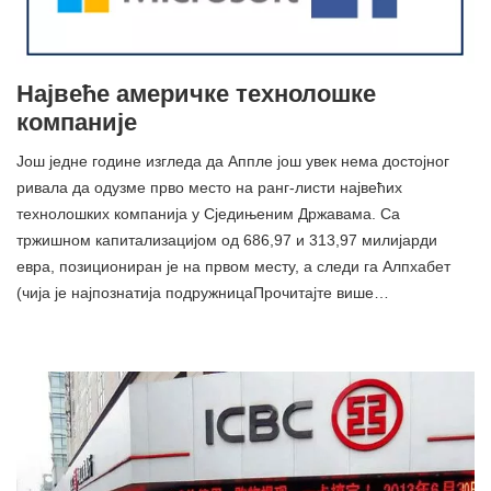
Највеће америчке технолошке
компаније
Још једне године изгледа да Аппле још увек нема достојног
ривала да одузме прво место на ранг-листи највећих
технолошких компанија у Сједињеним Државама. Са
тржишном капитализацијом од 686,97 и 313,97 милијарди
евра, позициониран је на првом месту, а следи га Алпхабет
(чија је најпознатија подружницаПрочитајте више…