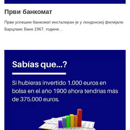
Први банкомат
Први успешни банкомат инсталиран је у лондонској филијали
Барцлаис Банк 1967. године…