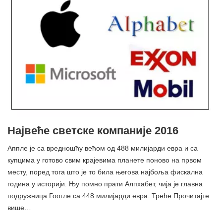
Највеће светске компаније 2016
Аппле је са вредношћу већом од 488 милијарди евра и са
купцима у готово свим крајевима планете поново на првом
месту, поред тога што је то била његова најбоља фискална
година у историји. Њу помно прати Алпхабет, чија је главна
подружница Гоогле са 448 милијарди евра. Треће Прочитајте
више…