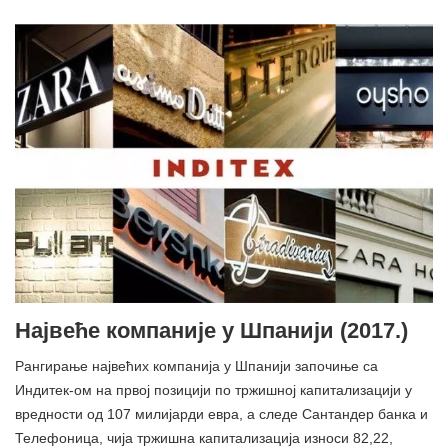
Највеће компаније у Шпанији (2017.)
Рангирање највећих компанија у Шпанији започиње са
Индитек-ом на првој позицији по тржишној капитализацији у
вредности од 107 милијарди евра, а следе Сантандер банка и
Телефоница, чија тржишна капитализација износи 82,22,