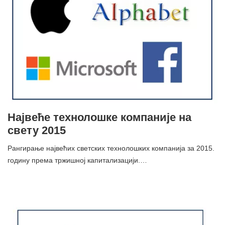
Највеће технолошке компаније на
свету 2015
Рангирање највећих светских технолошких компанија за 2015.
годину према тржишној капитализацији.…