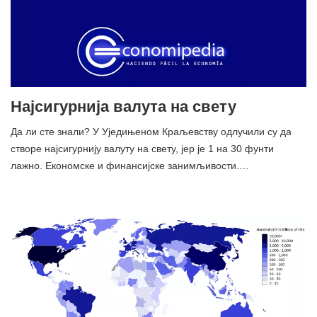
Најсигурнија валута на свету
Да ли сте знали? У Уједињеном Краљевству одлучили су да
створе најсигурнију валуту на свету, јер је 1 на 30 фунти
лажно. Економске и финансијске занимљивости.…