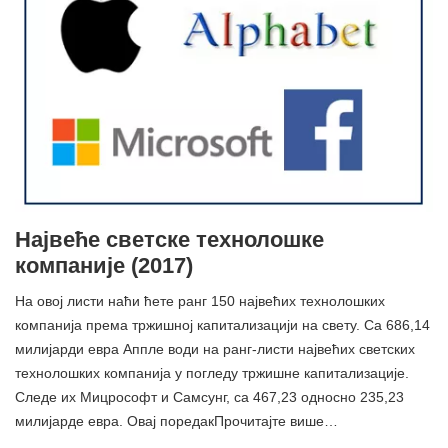
Највеће светске технолошке
компаније (2017)
На овој листи наћи ћете ранг 150 највећих технолошких
компанија према тржишној капитализацији на свету. Са 686,14
милијарди евра Аппле води на ранг-листи највећих светских
технолошких компанија у погледу тржишне капитализације.
Следе их Мицрософт и Самсунг, са 467,23 односно 235,23
милијарде евра. Овај поредакПрочитајте више…