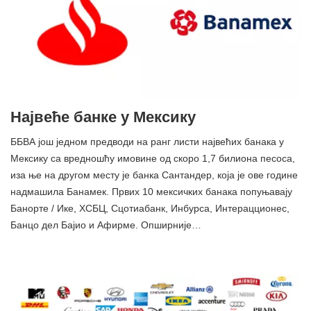
Највеће банке у Мексику
ББВА још једном предводи на ранг листи највећих банака у
Мексику са вредношћу имовине од скоро 1,7 билиона песоса,
иза ње на другом месту је банка Сантандер, која је ове године
надмашила Банамек. Првих 10 мексичких банака попуњавају
Банорте / Ике, ХСБЦ, Сцотиабанк, Инбурса, Интерацционес,
Банцо дел Бајио и Афирме. Опширније…