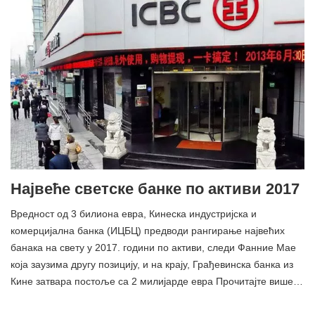
Највеће светске банке по активи 2017
Вредност од 3 билиона евра, Кинеска индустријска и
комерцијална банка (ИЦБЦ) предводи рангирање највећих
банака на свету у 2017. години по активи, следи Фанние Мае
која заузима другу позицију, и на крају, Грађевинска банка из
Кине затвара постоље са 2 милијарде евра Прочитајте више…