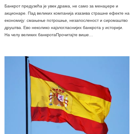
Банкрот предузећа је увек драма, не само за менаџере и
акционаре. Пад великих компанија изазива страшне ефекте на
економију: смањење потрошње, незапосленост и сиромаштво
друштва. Ево неколико најзлогласнијих банкрота у историји.
На челу великих банкротаПрочитајте више…