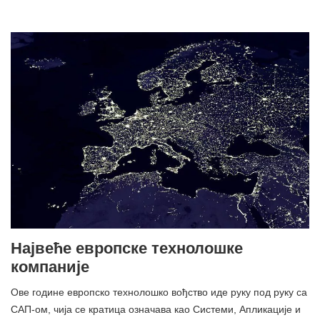
Највеће европске технолошке
компаније
Ове године европско технолошко вођство иде руку под руку са
САП-ом, чија се кратица означава као Системи, Апликације и