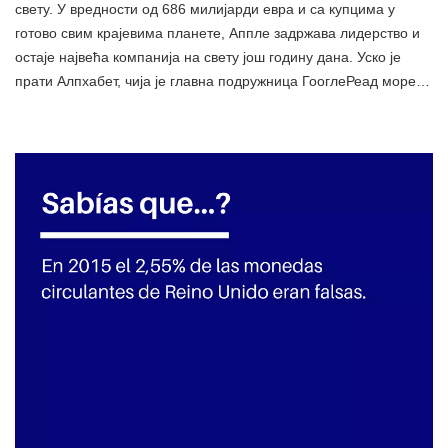
свету. У вредности од 686 милијарди евра и са купцима у
готово свим крајевима планете, Аппле задржава лидерство и
остаје највећа компанија на свету још годину дана. Уско је
прати Алпхабет, чија је главна подружница ГооглеРеад море…