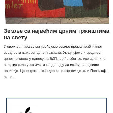
Земље са највећим црним тржиштима
на свету
У овом рангирању ми уређујемо земље према приближној
вредности њиховог црног тржишта. Укључујемо и вредност
црног тржишта у односу на БДП, јер ће због велике величине
великих сила увек имати тенденцију да изађу на највише
позиције. Црно тржиште је део сиве економије, али Прочитајте
више…