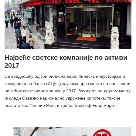
Највеће светске компаније по активи
2017
Са вредношћу од три билиона евра, Кинеска индустријска и
комерцијална банка (ИЦБЦ) заузима прво место на ранг листи
највећих светских компанија у 2017. Заузврат, на другом месту
је следи Савезно национално удружење хипотека, такође
позната као Фанние Мае, и треће, Банк оф Реад море…