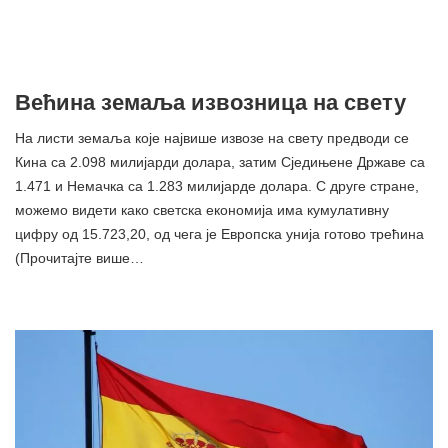
Већина земаља извозница на свету
На листи земаља које највише извозе на свету предводи се
Кина са 2.098 милијарди долара, затим Сједињене Државе са
1.471 и Немачка са 1.283 милијарде долара. С друге стране,
можемо видети како светска економија има кумулативну
цифру од 15.723,20, од ​​чега је Европска унија готово трећина
(Прочитајте више…