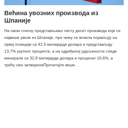
Већина увозних производа из
Шпаније
На овом списку представљамо листу десет производа који се
највише увозе из Шпаније, при чему се возила појављују на
првој позицији са 42,5 милијарди долара и представљају
13,7% укупног процента, а на одређеној удаљености следе
минерали са 32,8 милијарди долара и проценат 10,6%, а
трећу смо затворилиПрочитајте више…