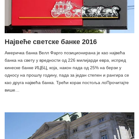
Највеће светске банке 2016
Америчка банка Велл Фарго позиционирана је као највећа
банка на свету у вредности од 226 милијарди евра, испред
кинеске банке ИЦБЦ, која, након пада од 25% на берзи у
односу на прошлу годину, пада за један степен и рангира се
као друга највећа банка. Трећи корак постоља лоПрочитајте
више…