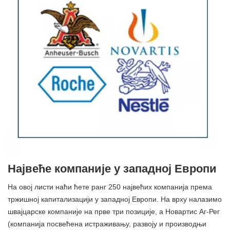
Највеће компаније у западној Европи
На овој листи наћи ћете ранг 250 највећих компанија према
тржишној капитализацији у западној Европи. На врху налазимо
швајцарске компаније на прве три позиције, а Новартис Аг-Рег
(компанија посвећена истраживању, развоју и производњи