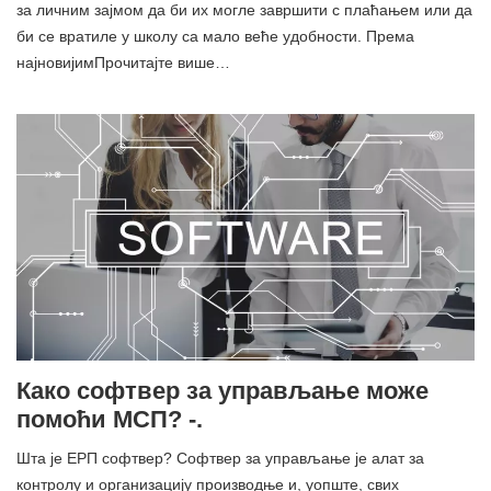
за личним зајмом да би их могле завршити с плаћањем или да
би се вратиле у школу са мало веће удобности. Према
најновијимПрочитајте више…
Како софтвер за управљање може
помоћи МСП? -.
Шта је ЕРП софтвер? Софтвер за управљање је алат за
контролу и организацију производње и, уопште, свих