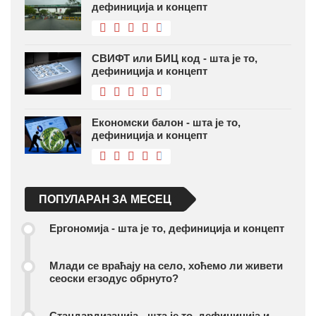
дефиниција и концепт
СВИФТ или БИЦ код - шта је то,
дефиниција и концепт
Економски балон - шта је то,
дефиниција и концепт
ПОПУЛАРАН ЗА МЕСЕЦ
Ергономија - шта је то, дефиниција и концепт
Млади се враћају на село, хоћемо ли живети
сеоски егзодус обрнуто?
Стандардизација - шта је то, дефиниција и