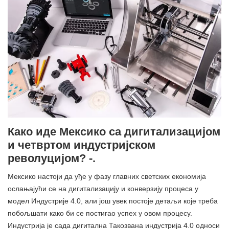
Како иде Мексико са дигитализацијом
и четвртом индустријском
револуцијом? -.
Мексико настоји да уђе у фазу главних светских економија
ослањајући се на дигитализацију и конверзију процеса у
модел Индустрије 4.0, али још увек постоје детаљи које треба
побољшати како би се постигао успех у овом процесу.
Индустрија је сада дигитална Такозвана индустрија 4.0 односи