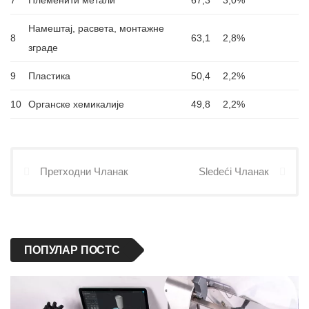
Намештај, расвета, монтажне
8
63,1
2,8%
зграде
9
Пластика
50,4
2,2%
10
Органске хемикалије
49,8
2,2%
Претходни Чланак
Sledeći Чланак
ПОПУЛАР ПОСТС