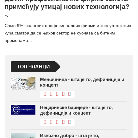
примећују утицај нових технологија?
-.
Само 9% шпанских професионалних фирми и консултантских
кућа сматра да се њихов сектор не суочава са битним
променама.…
ТОП ЧЛАНЦИ
Мењачница - шта је то, дефиниција и
концепт
Нецаринске баријере - шта је то,
дефиниција и концепт
Извозно добро - шта је то,