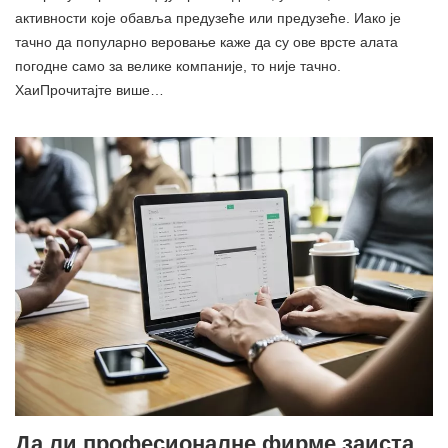
активности које обавља предузеће или предузеће. Иако је
тачно да популарно веровање каже да су ове врсте алата
погодне само за велике компаније, то није тачно.
ХаиПрочитајте више…
Да ли професионалне фирме заиста