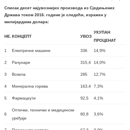
Списак десет најувознијих производа из Сједињених
Држава током 2016. године је следећи, изражен у
милијардама долара:
УКУПАН
НЕ.
КОНЦЕПТ
УВОЗ
ПРОЦЕНАТ
1
Електричне машине
336
14,9%
2
Рачунари
315,4
14,0%
3
Возила
285
12,7%
4
Минерална горива
163,4
7,3%
5
Фармацеути
92,5
4,1%
Оптички, технички и медицински
6
80,8
3,6%
уређаји
7
Племенити метали
67,3
3,0%