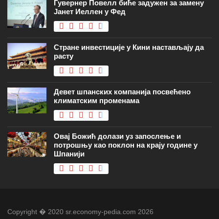
Гувернер Повелл биће задужен за замену
Јанет Иеллен у Фед
Стране инвестиције у Кини настављају да
расту
Девет шпанских компанија посвећено
климатским променама
Овај Божић долази уз запослење и
потрошњу као поклон на крају године у
Шпанији
Copyright � 2020 sr.economy-pedia.com 2026