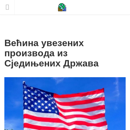
Већина увезених
производа из
Сједињених Држава