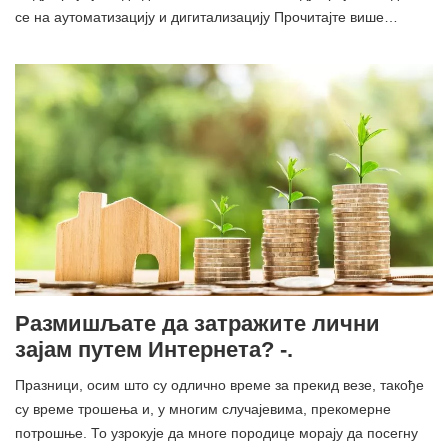
се на аутоматизацију и дигитализацију Прочитајте више…
Размишљате да затражите лични
зајам путем Интернета? -.
Празници, осим што су одлично време за прекид везе, такође
су време трошења и, у многим случајевима, прекомерне
потрошње. То узрокује да многе породице морају да посегну