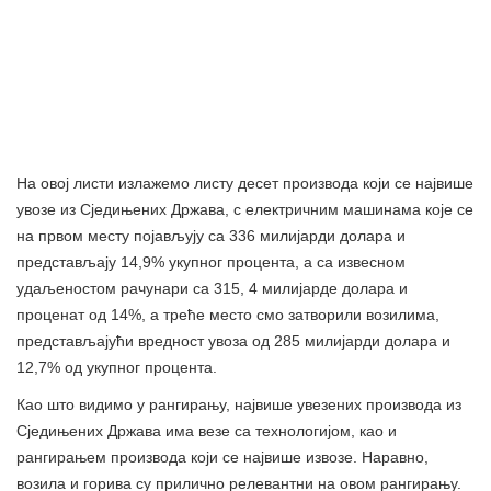
На овој листи излажемо листу десет производа који се највише
увозе из Сједињених Држава, с електричним машинама које се
на првом месту појављују са 336 милијарди долара и
представљају 14,9% укупног процента, а са извесном
удаљеностом рачунари са 315, 4 милијарде долара и
проценат од 14%, а треће место смо затворили возилима,
представљајући вредност увоза од 285 милијарди долара и
12,7% од укупног процента.
Као што видимо у рангирању, највише увезених производа из
Сједињених Држава има везе са технологијом, као и
рангирањем производа који се највише извозе. Наравно,
возила и горива су прилично релевантни на овом рангирању.