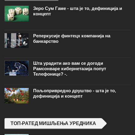
Зеро Сум Гаме - шта је то, дефиниција и
концепт
Реперкусије финтецх компанија на
банкарство
Шта урадити ако вам се догоди
Рамсонваре кибернетазија попут
Телефонице? -.
Пољопривредно друштво - шта је то,
дефиниција и концепт
ТОП-РАТЕД МИШЉЕЊА УРЕДНИКА