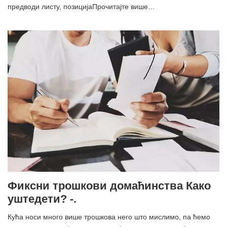
предводи листу, позицијаПрочитајте више…
Фиксни трошкови домаћинства Како
уштедети? -.
Кућа носи много више трошкова него што мислимо, па ћемо