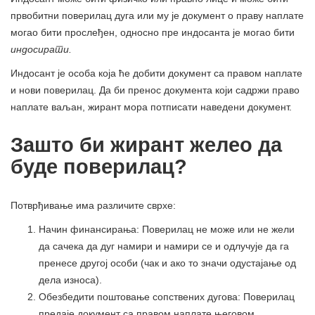
првобитни поверилац дуга или му је документ о праву наплате
могао бити прослеђен, односно пре индосанта је могао бити
индосирати.
Индосант је особа која ће добити документ са правом наплате
и нови поверилац. Да би пренос документа који садржи право
наплате ваљан, жирант мора потписати наведени документ.
Зашто би жирант желео да
буде поверилац?
Потврђивање има различите сврхе:
Начин финансирања: Поверилац не може или не жели
да сачека да дуг намири и намири се и одлучује да га
пренесе другој особи (чак и ако то значи одустајање од
дела износа).
Обезбедити поштовање сопствених дугова: Поверилац
предаје документ са правом наплате његовом