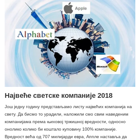
Највеће светске компаније 2018
Још једну годину представљамо листу највећих компанија на
свету. Да бисмо то урадили, наложили смо свим наведеним
компанијама према њиховој тржишној вредности, односно
онолико колико би коштало куповину 100% компаније.
Вредност већа од 707 милијарди евра, Аппле наставља да