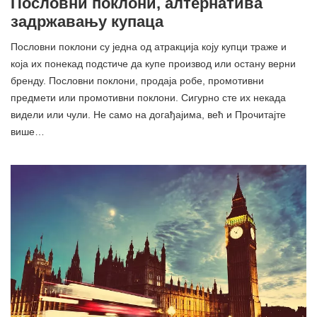
Пословни поклони, алтернатива
задржавању купаца
Пословни поклони су једна од атракција коју купци траже и
која их понекад подстиче да купе производ или остану верни
бренду. Пословни поклони, продаја робе, промотивни
предмети или промотивни поклони. Сигурно сте их некада
видели или чули. Не само на догађајима, већ и Прочитајте
више…