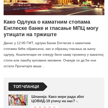
Како Одлука о каматним стопама
Енглеске банке и гласање МПЦ могу
утицати на тржиште
Данас у 12:00 ГМТ, одлука Банке Енглеске о каматним
стопама биће објављена, као и образац гласања за њену
одлуку. Аналитичари не очекују било какву промену у каматној
стопи или лакоћу куповине имовине. Очекује се да ће они
остати Прочитајте више…
ТОП ЧЛАНЦИ
Шпанија: Како мере рада због
ЦОВИД-19 утичу на нас? -.