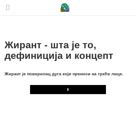
Жирант - шта је то,
дефиниција и концепт
Жирант је поверилац дуга који преноси на треће лице.
Play