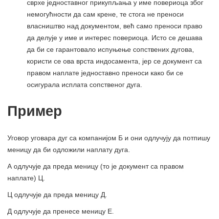
сврхе једноставног прикупљања у име повериоца због
немогућности да сам крене, те стога не преноси
власништво над документом, већ само преноси право
да делује у име и интерес повериоца. Исто се дешава
да би се гарантовало испуњење сопствених дугова,
користи се ова врста индосамента, јер се документ са
правом наплате једноставно преноси како би се
осигурала исплата сопственог дуга.
Пример
Уговор уговара дуг са компанијом Б и они одлучују да потпишу
меницу да би одложили наплату дуга.
А одлучује да преда меницу (то је документ са правом
наплате) Ц.
Ц одлучује да преда меницу Д.
Д одлучује да пренесе меницу Е.