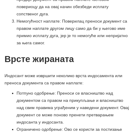
повериоцу да на овај начин обезбеди исплату
сопственог дуга.
Немогућност наплате: Поверилац преноси документ са
правом наплате другом лицу само да би у његово име
примио исплату дуга, јер је то немогуће или непријатно
за њега самог.
Врсте жираната
Индосант може извршити неколико врста индосамента или
преноса документа са правом наплате:
Потпуно одобрење: Преноси се власништво над
документом са правом на прикупљање и власништво
над свим правима уграђеним у наведени документ. Овај
документ се може поново пренети претварањем
индосанта у индосанта.
Ограничено одобрење: Ово се користи за постизање