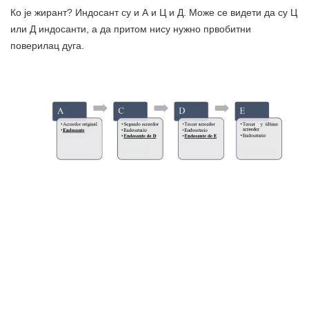
Ко је жирант? Индосант су и А и Ц и Д. Може се видети да су Ц
или Д индосанти, а да притом нису нужно првобитни
поверилац дуга.