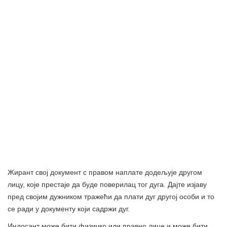
Жирант свој документ с правом наплате додељује другом
лицу, које престаје да буде поверилац тог дуга. Дајте изјаву
пред својим дужником тражећи да плати дуг другој особи и то
се ради у документу који садржи дуг.
Индосант може бити физичко или правно лице и може бити