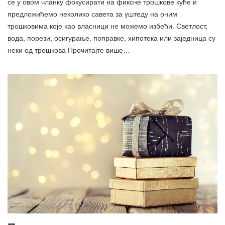
се у овом чланку фокусирати на фиксне трошкове куће и
предложићемо неколико савета за уштеду на оним
трошковима које као власници не можемо избећи. Светлост,
вода, порези, осигурање, поправке, хипотека или заједница су
неки од трошкова Прочитајте више…