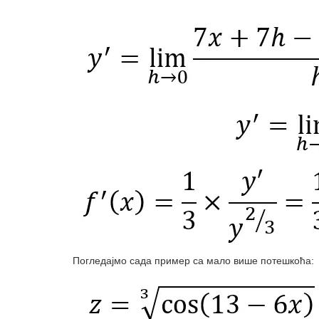
Погледајмо сада пример са мало више потешкоћа: