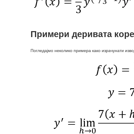
Примери деривата коре
Погледајмо неколико примера како израчунати изво