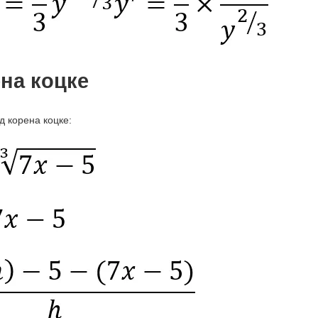
на коцке
д корена коцке: