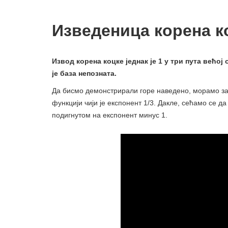
Изведеница корена к
Извод корена коцке једнак је 1 у три пута већој 
је база непозната.
Да бисмо демонстрирали горе наведено, морамо зап
функцији чији је експонент 1/3. Дакле, сећамо се д
подигнутом на експонент минус 1.