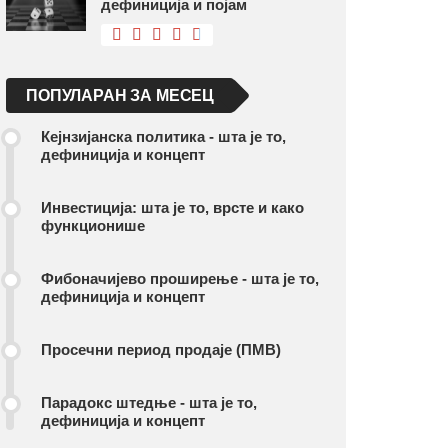
дефиниција и појам
ПОПУЛАРАН ЗА МЕСЕЦ
Кејнзијанска политика - шта је то,
дефиниција и концепт
Инвестиција: шта је то, врсте и како
функционише
Фибоначијево проширење - шта је то,
дефиниција и концепт
Просечни период продаје (ПМВ)
Парадокс штедње - шта је то,
дефиниција и концепт