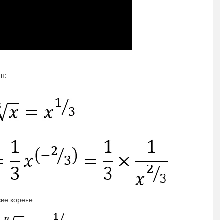
н:
све корене: