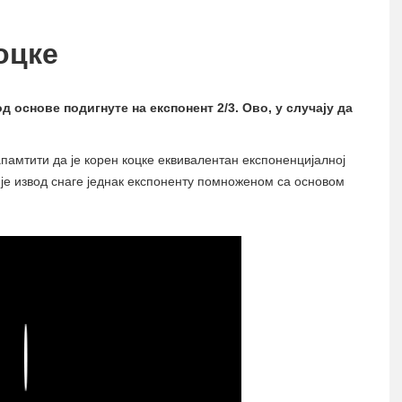
оцке
од основе подигнуте на експонент 2/3. Ово, у случају да
амтити да је корен коцке еквивалентан експоненцијалној
а је извод снаге једнак експоненту помноженом са основом
Play