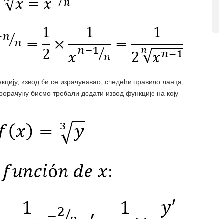
ункцију, извод би се израчунавао, следећи правило ланца,
рорачуну бисмо требали додати извод функције на коју