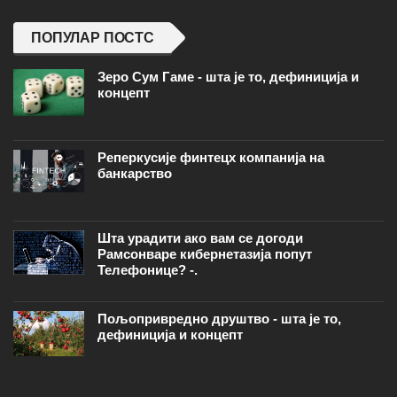
ПОПУЛАР ПОСТС
Зеро Сум Гаме - шта је то, дефиниција и
концепт
Реперкусије финтецх компанија на
банкарство
Шта урадити ако вам се догоди
Рамсонваре кибернетазија попут
Телефонице? -.
Пољопривредно друштво - шта је то,
дефиниција и концепт