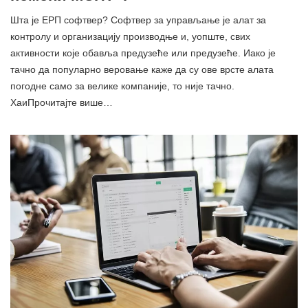
Шта је ЕРП софтвер? Софтвер за управљање је алат за
контролу и организацију производње и, уопште, свих
активности које обавља предузеће или предузеће. Иако је
тачно да популарно веровање каже да су ове врсте алата
погодне само за велике компаније, то није тачно.
ХаиПрочитајте више…