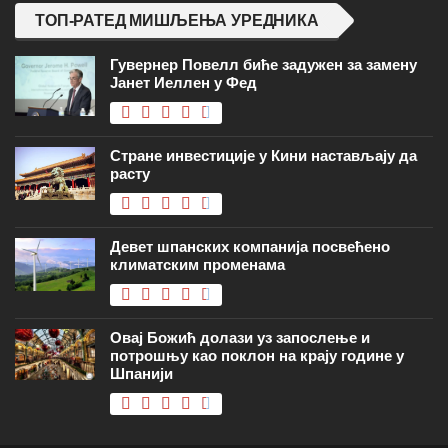
ТОП-РАТЕД МИШЉЕЊА УРЕДНИКА
Гувернер Повелл биће задужен за замену
Јанет Иеллен у Фед
Стране инвестиције у Кини настављају да
расту
Девет шпанских компанија посвећено
климатским променама
Овај Божић долази уз запослење и
потрошњу као поклон на крају године у
Шпанији