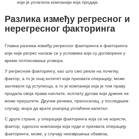
који је уплатила компанији која продаје.
Разлика између регресног и
нерегресног факторинга
Главна разлика између регресног факторинга и факторинга
који није регрес налази се у условима који су договорени у
време потписивања уговора.
У регресном факторингу, као што смо рекли на почетку,
фактор, а то је онај ентитет који прихвата операцију, може
захтевати од уступиоца, а то је компанија која је том праву
продала своја права наплате, исплату дугова који дужник не
може приуштити. Другим речима, преносилац, у последњем
случају, мора да врати унапред уплаћени капитал.
С друге стране, у операцији факторинга која се не користи,
фактор, односно компанија која нуди и прихвата операцију
факторинга, може, у случају неизвршења обавеза,