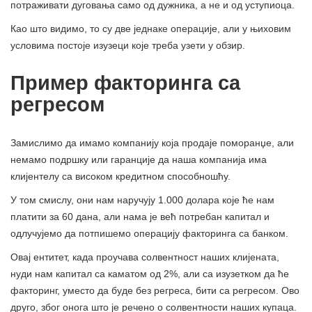
потраживати дуговања само од дужника, а не и од уступиоца.
Као што видимо, то су две једнаке операције, али у њиховим
условима постоје изузеци које треба узети у обзир.
Пример факторинга са
регресом
Замислимо да имамо компанију која продаје поморанџе, али
немамо подршку или гаранције да наша компанија има
клијентелу са високом кредитном способношћу.
У том смислу, они нам наручују 1.000 долара које ће нам
платити за 60 дана, али нама је већ потребан капитал и
одлучујемо да потпишемо операцију факторинга са банком.
Овај ентитет, када проучава солвентност наших клијената,
нуди нам капитал са каматом од 2%, али са изузетком да ће
факторинг, уместо да буде без регреса, бити са регресом. Ово
друго, због онога што је речено о солвентности наших купаца.