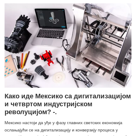
Како иде Мексико са дигитализацијом
и четвртом индустријском
револуцијом? -.
Мексико настоји да уђе у фазу главних светских економија
ослањајући се на дигитализацију и конверзију процеса у