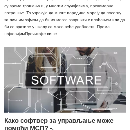
су време трошења и, у многим случајевима, прекомерне
потрошње. То узрокује да многе породице морају да посегну
за личним зајмом да би их могле завршити с плаћањем или да
би се вратиле у школу са мало веће удобности. Према
најновијимПрочитајте више…
Како софтвер за управљање може
помоћи МСП? -.