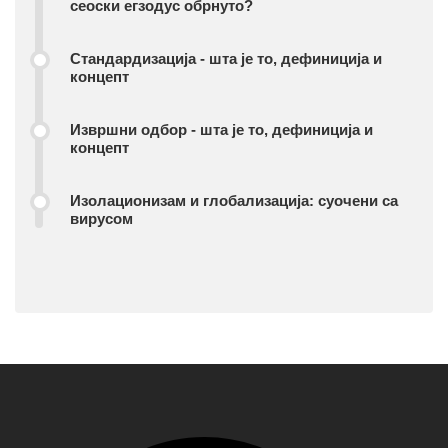
сеоски егзодус обрнуто?
Стандардизација - шта је то, дефиниција и
концепт
Извршни одбор - шта је то, дефиниција и
концепт
Изолационизам и глобализација: суочени са
вирусом