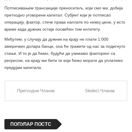
Потписивањем трансакције преноситељ, који смо ми, добија
претходно уговорени капитал. Субјект који је потписао
операцију, фактор, стиче права наплате по нижој цени, у исто
време када дужник остаје посвећен том ентитету.
Међутим, у случају да дужник на крају не плати 1.000
америчких долара банци, она ће тражити од нас за подигнуто
стање. И то је да ћемо, будући да узимамо факторинг са
регресом, на крају ми бити ти који ћемо морати да уплатимо
предујам капитала.
Претходни Чланак
Sledeći Чланак
ПОПУЛАР ПОСТС