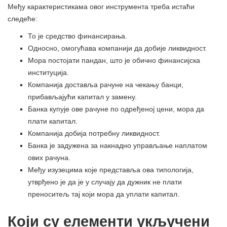
Међу карактеристикама овог инструмента треба истаћи
следеће:
То је средство финансирања.
Односно, омогућава компанији да добије ликвидност.
Мора постојати пандан, што је обично финансијска
институција.
Компанија доставља рачуне на чекању банци,
прибављајући капитал у замену.
Банка купује ове рачуне по одређеној цени, мора да
плати капитал.
Компанија добија потребну ликвидност.
Банка је задужена за накнадно управљање наплатом
ових рачуна.
Међу изузецима које представља ова типологија,
утврђено је да је у случају да дужник не плати
преноситељ тај који мора да уплати капитал.
Који су елементи укључени