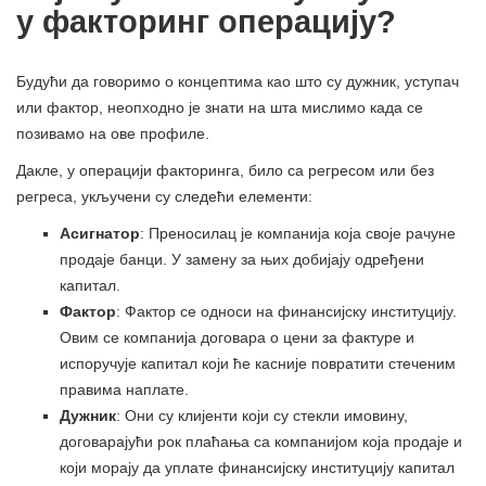
у факторинг операцију?
Будући да говоримо о концептима као што су дужник, уступач
или фактор, неопходно је знати на шта мислимо када се
позивамо на ове профиле.
Дакле, у операцији факторинга, било са регресом или без
регреса, укључени су следећи елементи:
Асигнатор
: Преносилац је компанија која своје рачуне
продаје банци. У замену за њих добијају одређени
капитал.
Фактор
: Фактор се односи на финансијску институцију.
Овим се компанија договара о цени за фактуре и
испоручује капитал који ће касније повратити стеченим
правима наплате.
Дужник
: Они су клијенти који су стекли имовину,
договарајући рок плаћања са компанијом која продаје и
који морају да уплате финансијску институцију капитал