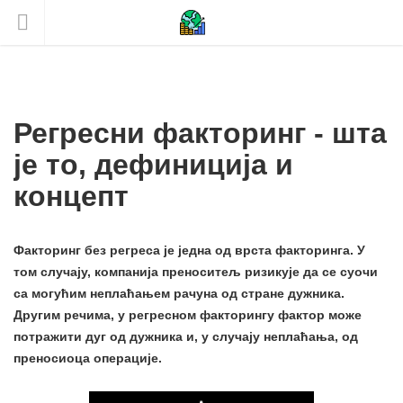
Регресни факторинг - шта
је то, дефиниција и
концепт
Факторинг без регреса је једна од врста факторинга. У
том случају, компанија преноситељ ризикује да се суочи
са могућим неплаћањем рачуна од стране дужника.
Другим речима, у регресном факторингу фактор може
потражити дуг од дужника и, у случају неплаћања, од
преносиоца операције.