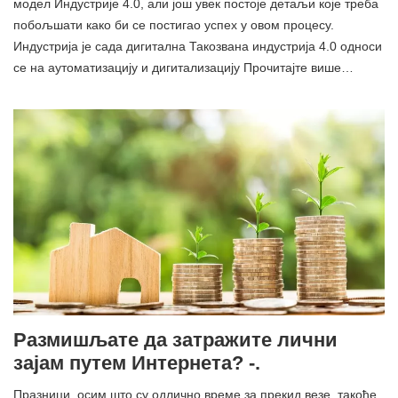
модел Индустрије 4.0, али још увек постоје детаљи које треба
побољшати како би се постигао успех у овом процесу.
Индустрија је сада дигитална Такозвана индустрија 4.0 односи
се на аутоматизацију и дигитализацију Прочитајте више…
Размишљате да затражите лични
зајам путем Интернета? -.
Празници, осим што су одлично време за прекид везе, такође