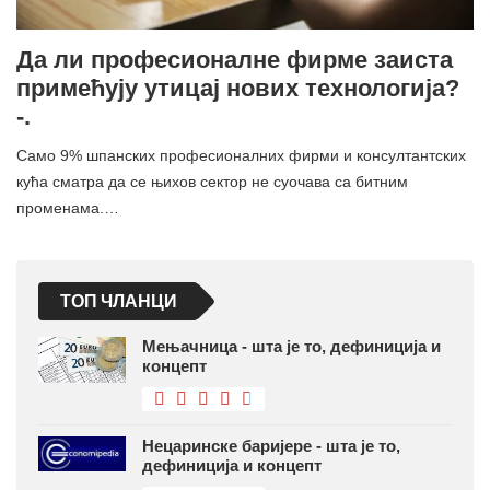
Да ли професионалне фирме заиста
примећују утицај нових технологија?
-.
Само 9% шпанских професионалних фирми и консултантских
кућа сматра да се њихов сектор не суочава са битним
променама.…
ТОП ЧЛАНЦИ
Мењачница - шта је то, дефиниција и
концепт
Нецаринске баријере - шта је то,
дефиниција и концепт