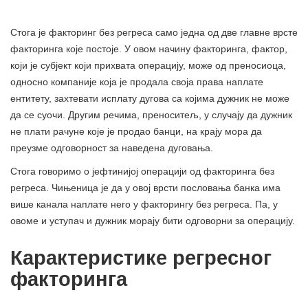
Стога је факторинг без регреса само једна од две главне врсте
факторинга које постоје. У овом начину факторинга, фактор,
који је субјект који прихвата операцију, може од преносиоца,
односно компаније која је продала своја права наплате
ентитету, захтевати исплату дугова са којима дужник не може
да се суочи. Другим речима, преноситељ, у случају да дужник
не плати рачуне које је продао банци, на крају мора да
преузме одговорност за наведена дуговања.
Стога говоримо о јефтинијој операцији од факторинга без
регреса. Чињеница је да у овој врсти пословања банка има
више канала наплате него у факторингу без регреса. Па, у
овоме и уступач и дужник морају бити одговорни за операцију.
Карактеристике регресног
факторинга