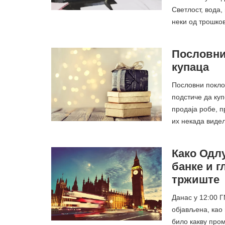
Светлост, вода,
неки од трошко
Пословни
купаца
Пословни поклон
подстиче да ку
продаја робе, 
их некада виде
Како Одл
банке и 
тржиште
Данас у 12:00 
објављена, као 
било какву пром