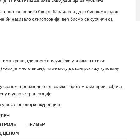
тицај за привлачење нове конкуренције на тржиште.
е постојао велики број добављача и да је био само један
 не би називало олигопсонија, већ бисмо се суочили са
има хране, где постоје случајеви у којима велики
којих је много више), чиме могу да контролишу куповину
ну светске производње од великог броја малих произвођача.
ену и услове трансакције.
 у несавршеној конкуренцији:
ЕПЕН
НТРОЛЕ
ПРИМЕР
Д ЦЕНОМ