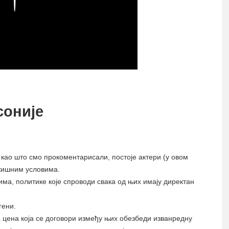
соније
, као што смо прокоментарисали, постоје актери (у овом
ржишним условима.
ма, политике које спроводи свака од њих имају директан
гени.
 цена која се договори између њих обезбеди изванредну