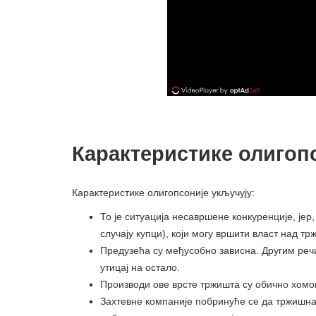
Карактеристике олигоп
Карактеристике олигопсоније укључују:
То је ситуација несавршене конкуренције, јер
случају купци), који могу вршити власт над т
Предузећа су међусобно зависна. Другим речи
утицај на остало.
Производи ове врсте тржишта су обично хомо
Захтевне компаније побринуће се да тржишна