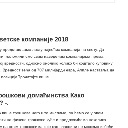
ветске компаније 2018
у представљамо листу највећих компанија на свету. Да
ли, наложили смо свим наведеним компанијама према
ој вредности, односно онолико колико би коштало куповину
. Вредност већа од 707 милијарди евра, Аппле наставља да
, позицијаПрочитајте више…
рошкови домаћинства Како
 -.
о више трошкова него што мислимо, па ћемо се у овом
ати на фиксне трошкове куће и предложићемо неколико
ду на оним трошковима које као власници не можемо избећи.