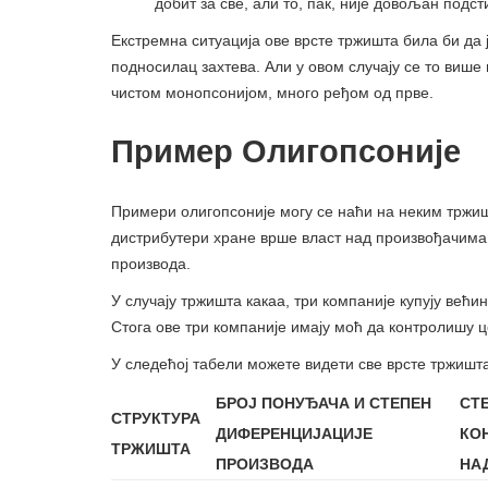
добит за све, али то, пак, није довољан подс
Екстремна ситуација ове врсте тржишта била би да ј
подносилац захтева. Али у овом случају се то више
чистом монопсонијом, много ређом од прве.
Пример Олигопсоније
Примери олигопсоније могу се наћи на неким тржишт
дистрибутери хране врше власт над произвођачима (
производа.
У случају тржишта какаа, три компаније купују већи
Стога ове три компаније имају моћ да контролишу ц
У следећој табели можете видети све врсте тржишта
БРОЈ ПОНУЂАЧА И СТЕПЕН
СТ
СТРУКТУРА
ДИФЕРЕНЦИЈАЦИЈЕ
КО
ТРЖИШТА
ПРОИЗВОДА
НА