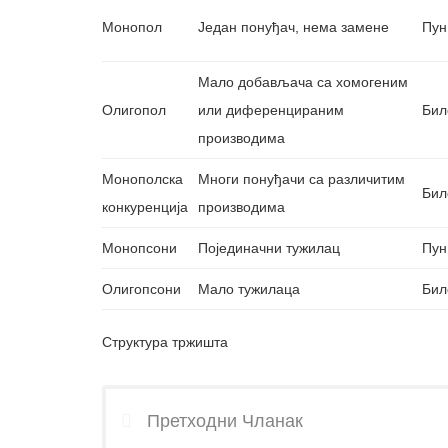
Монопол
Један понуђач, нема замене
Пун
Мало добављача са хомогеним
Олигопол
или диференцираним
Бил
производима
Монополска
Многи понуђачи са различитим
Бил
конкуренција
производима
Монопсони
Појединачни тужилац
Пун
Олигопсони
Мало тужилаца
Бил
Структура тржишта
Претходни Чланак