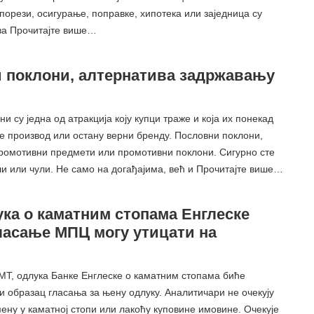
 порези, осигурање, поправке, хипотека или заједница су
ва Прочитајте више…
 поклони, алтернатива задржавању
и су једна од атракција коју купци траже и која их понекад
пе производ или остану верни бренду. Пословни поклони,
промотивни предмети или промотивни поклони. Сигурно сте
ли или чули. Не само на догађајима, већ и Прочитајте више…
ука о каматним стопама Енглеске
гласање МПЦ могу утицати на
ГМТ, одлука Банке Енглеске о каматним стопама биће
и образац гласања за њену одлуку. Аналитичари не очекују
ену у каматној стопи или лакоћу куповине имовине. Очекује