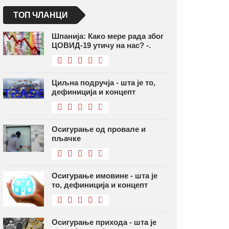
ТОП ЧЛАНЦИ
Шпанија: Како мере рада због
ЦОВИД-19 утичу на нас? -.
Циљна подручја - шта је то,
дефиниција и концепт
Осигурање од провале и
пљачке
Осигурање имовине - шта је
то, дефиниција и концепт
Осигурање прихода - шта је