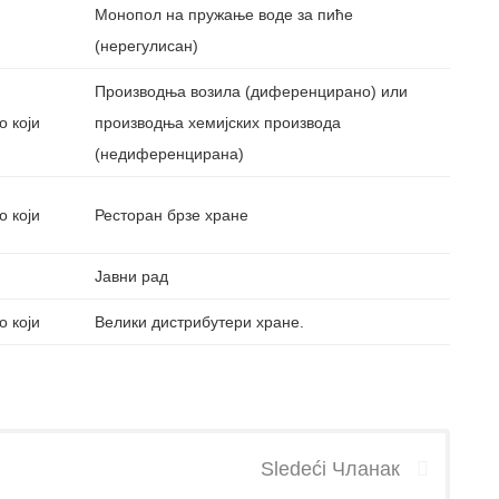
Монопол на пружање воде за пиће
(нерегулисан)
Производња возила (диференцирано) или
о који
производња хемијских производа
(недиференцирана)
о који
Ресторан брзе хране
Јавни рад
о који
Велики дистрибутери хране.
Sledeći Чланак