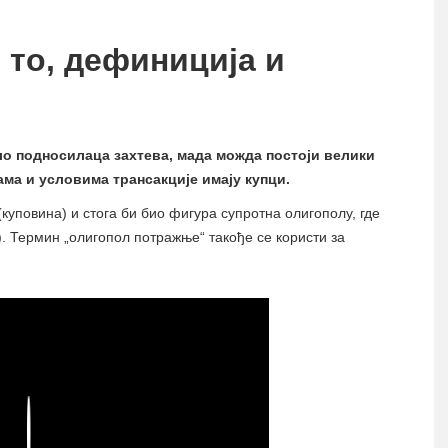
е то, дефиниција и
ло подносилаца захтева, мада можда постоји велики
ама и условима трансакције имају купци.
(куповина) и стога би био фигура супротна олигополу, где
. Термин „олигопол потражње“ такође се користи за
Play