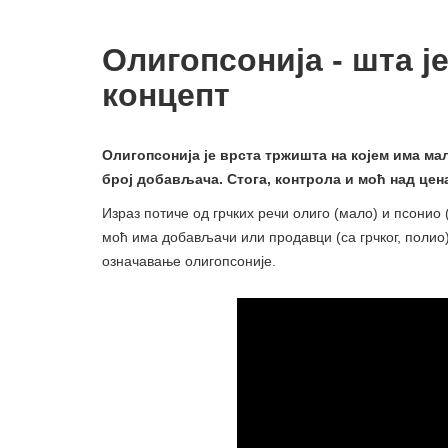
Олигопсонија - шта ј
концепт
Олигопсонија је врста тржишта на којем има ма
број добављача. Стога, контрола и моћ над цен
Израз потиче од грчких речи олиго (мало) и псонио 
моћ има добављачи или продавци (са грчког, полио)
означавање олигопсоније.