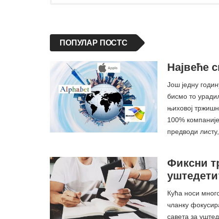
ПОПУЛАР ПОСТС
Највеће с
Још једну годин
бисмо то уради
њиховој тржишн
100% компаније
предводи листу
Фиксни т
уштедети?
Кућа носи мног
чланку фокусир
савета за уште