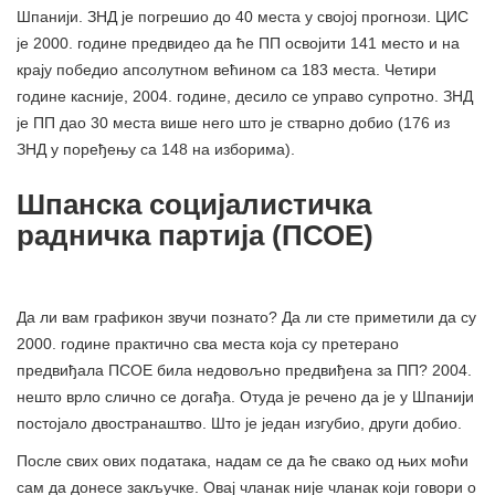
Шпанији. ЗНД је погрешио до 40 места у својој прогнози. ЦИС
је 2000. године предвидео да ће ПП освојити 141 место и на
крају победио апсолутном већином са 183 места. Четири
године касније, 2004. године, десило се управо супротно. ЗНД
је ПП дао 30 места више него што је стварно добио (176 из
ЗНД у поређењу са 148 на изборима).
Шпанска социјалистичка
радничка партија (ПСОЕ)
Да ли вам графикон звучи познато? Да ли сте приметили да су
2000. године практично сва места која су претерано
предвиђала ПСОЕ била недовољно предвиђена за ПП? 2004.
нешто врло слично се догађа. Отуда је речено да је у Шпанији
постојало двостранаштво. Што је један изгубио, други добио.
После свих ових података, надам се да ће свако од њих моћи
сам да донесе закључке. Овај чланак није чланак који говори о