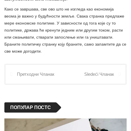
Како се завршава, све ово што не изгледа као економија
веома је важно у будућности земље. Свака странка предлаже
мере економске политике. У зависности од тога које су то
политике, држава ће кренути једним или другим током, расти
или смањивати, стварати запослење или га уништавати.
Браните политичку странку коју браните, само запамтите да се
све може догодити.
Претходни Чланак
Sledeći Чланак
ПОПУЛАР ПОСТС