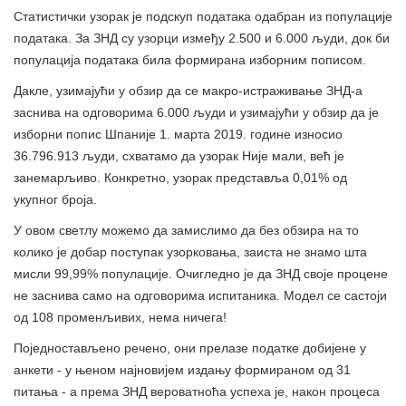
Статистички узорак је подскуп података одабран из популације
података. За ЗНД су узорци између 2.500 и 6.000 људи, док би
популација података била формирана изборним пописом.
Дакле, узимајући у обзир да се макро-истраживање ЗНД-а
заснива на одговорима 6.000 људи и узимајући у обзир да је
изборни попис Шпаније 1. марта 2019. године износио
36.796.913 људи, схватамо да узорак Није мали, већ је
занемарљиво. Конкретно, узорак представља 0,01% од
укупног броја.
У овом светлу можемо да замислимо да без обзира на то
колико је добар поступак узорковања, заиста не знамо шта
мисли 99,99% популације. Очигледно је да ЗНД своје процене
не заснива само на одговорима испитаника. Модел се састоји
од 108 променљивих, нема ничега!
Поједностављено речено, они прелазе податке добијене у
анкети - у њеном најновијем издању формираном од 31
питања - а према ЗНД вероватноћа успеха је, након процеса