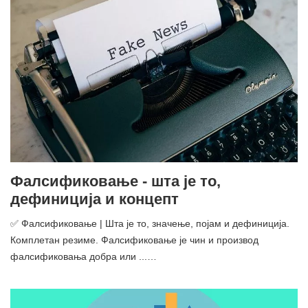
Фалсификовање - шта је то,
дефиниција и концепт
✅ Фалсификовање | Шта је то, значење, појам и дефиниција.
Комплетан резиме. Фалсификовање је чин и производ
фалсификовања добра или ...…