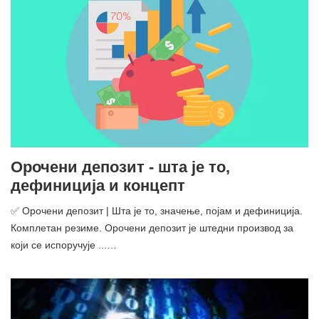
Орочени депозит - шта је то,
дефиниција и концепт
✅ Орочени депозит | Шта је то, значење, појам и дефиниција.
Комплетан резиме. Орочени депозит је штедни производ за
који се испоручује ...…