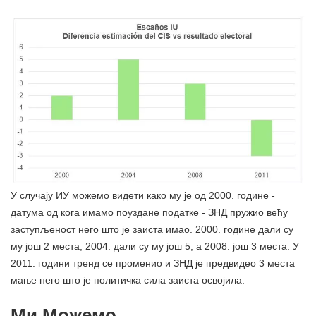
У случају ИУ можемо видети како му је од 2000. године -
датума од кога имамо поуздане податке - ЗНД пружио већу
заступљеност него што је заиста имао. 2000. године дали су
му још 2 места, 2004. дали су му још 5, а 2008. још 3 места. У
2011. години тренд се променио и ЗНД је предвидео 3 места
мање него што је политичка сила заиста освојила.
Ми Можемо