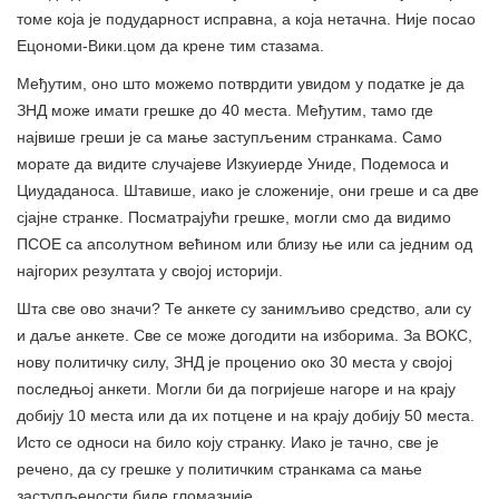
томе која је подударност исправна, а која нетачна. Није посао
Ецономи-Вики.цом да крене тим стазама.
Међутим, оно што можемо потврдити увидом у податке је да
ЗНД може имати грешке до 40 места. Међутим, тамо где
највише греши је са мање заступљеним странкама. Само
морате да видите случајеве Изкуиерде Униде, Подемоса и
Циудаданоса. Штавише, иако је сложеније, они греше и са две
сјајне странке. Посматрајући грешке, могли смо да видимо
ПСОЕ са апсолутном већином или близу ње или са једним од
најгорих резултата у својој историји.
Шта све ово значи? Те анкете су занимљиво средство, али су
и даље анкете. Све се може догодити на изборима. За ВОКС,
нову политичку силу, ЗНД је проценио око 30 места у својој
последњој анкети. Могли би да погријеше нагоре и на крају
добију 10 места или да их потцене и на крају добију 50 места.
Исто се односи на било коју странку. Иако је тачно, све је
речено, да су грешке у политичким странкама са мање
заступљености биле гломазније.