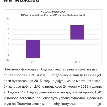
Политичка формација Подемос учествовала је само на два
општа избора (2015. и 2016.). Упадљиво је видети како је ЦИС
први пут погрешио 2015. године дајући мање места него што
би заправо добио. ЦИС је предвидео 24 места у 2015. години,
а Подемос 42. Годину дана касније, на другим изборима, ЦИС
је поново погрешио, али овог пута управо супротно. Проценио
је да ће Подемос имати много већу заступљеност него што је