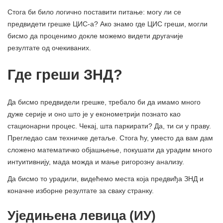
Стога би било логично поставити питање: могу ли се
предвидети грешке ЦИС-а? Ако знамо где ЦИС греши, могли
бисмо да проценимо докле можемо видети другачије
резултате од очекиваних.
Где греши ЗНД?
Да бисмо предвидели грешке, требало би да имамо много
дуже серије и оно што је у економетрији познато као
стационарни процес. Чекај, шта паркирати? Да, ти си у праву.
Прегледао сам техничке детаље. Стога ћу, уместо да вам дам
сложено математичко објашњење, покушати да урадим много
интуитивнију, мада можда и мање ригорозну анализу.
Да бисмо то урадили, видећемо места која предвиђа ЗНД и
коначне изборне резултате за сваку странку.
Уједињена левица (ИУ)