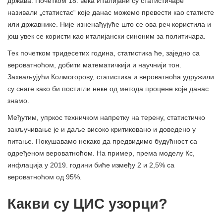
држава. Почетком 18. века Италијани су статистичаре
називали „статистас“ које данас можемо превести као статисте
или државнике. Није изненађујуће што се ова реч користила и
још увек се користи као италијански синоним за политичара.
Тек почетком тридесетих година, статистика ће, заједно са
вероватноћом, добити математичкији и научнији тон.
Захваљујући Колмогорову, статистика и вероватноћа удружили
су снаге како би постигли неке од метода процене које данас
знамо.
Међутим, упркос техничком напретку на терену, статистичко
закључивање је и даље високо критиковано и доведено у
питање. Покушавамо некако да предвидимо будућност са
одређеном вероватноћом. На пример, према моделу Кс,
инфлација у 2019. години биће између 2 и 2,5% са
вероватноћом од 95%.
Какви су ЦИС узорци?