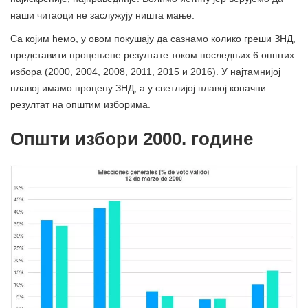
наши читаоци не заслужују ништа мање.
Са којим ћемо, у овом покушају да сазнамо колико греши ЗНД,
представити процењене резултате током последњих 6 општих
избора (2000, 2004, 2008, 2011, 2015 и 2016). У најтамнијој
плавој имамо процену ЗНД, а у светлијој плавој коначни
резултат на општим изборима.
Општи избори 2000. године