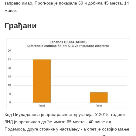
заправо имао. Прогноза је показала 59 и добила 45 места, 14
мање.
Грађани
Код Циудаданоса је пристрасност другачија. У 2015. години
ЗНД је предвидео да ће имати 65 места - 40 више од
Подемоса, друге странке у настајању - а опет је освојио мање