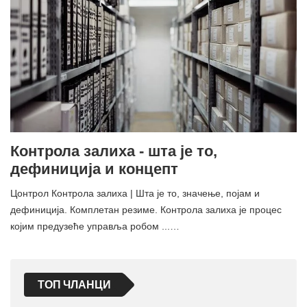
Контрола залиха - шта је то,
дефиниција и концепт
Цонтрол Контрола залиха | Шта је то, значење, појам и
дефиниција. Комплетан резиме. Контрола залиха је процес
којим предузеће управља робом ...…
ТОП ЧЛАНЦИ