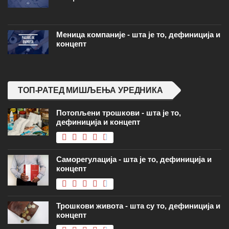
Меница компаније - шта је то, дефиниција и
концепт
ТОП-РАТЕД МИШЉЕЊА УРЕДНИКА
Потопљени трошкови - шта је то,
дефиниција и концепт
Саморегулација - шта је то, дефиниција и
концепт
Трошкови живота - шта су то, дефиниција и
концепт