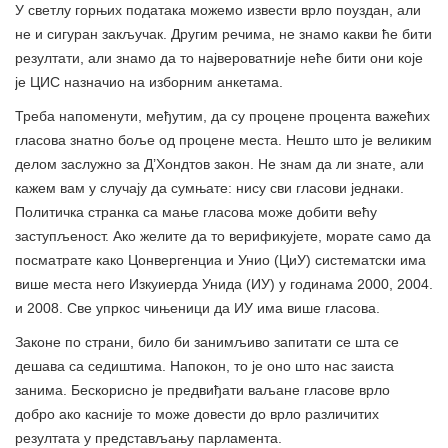
У светлу горњих података можемо извести врло поуздан, али
не и сигуран закључак. Другим речима, не знамо какви ће бити
резултати, али знамо да то највероватније неће бити они које
је ЦИС назначио на изборним анкетама.
Треба напоменути, међутим, да су процене процента важећих
гласова знатно боље од процене места. Нешто што је великим
делом заслужно за Д’Хондтов закон. Не знам да ли знате, али
кажем вам у случају да сумњате: нису сви гласови једнаки.
Политичка странка са мање гласова може добити већу
заступљеност. Ако желите да то верификујете, морате само да
посматрате како Цонвергенциа и Унио (ЦиУ) систематски има
више места него Изкуиерда Унида (ИУ) у годинама 2000, 2004.
и 2008. Све упркос чињеници да ИУ има више гласова.
Законе по страни, било би занимљиво запитати се шта се
дешава са седиштима. Напокон, то је оно што нас заиста
занима. Бескорисно је предвиђати ваљане гласове врло
добро ако касније то може довести до врло различитих
резултата у представљању парламента.