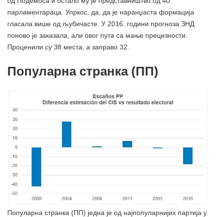
од Подемоса и остало му је представништво од 40
парламентараца. Упркос, да, да је наранџаста формација
гласала више од љубичасте. У 2016. години прогноза ЗНД
поново је заказала, али овог пута са мање прецизности.
Проценили су 38 места, а заправо 32.
Популарна странка (ПП)
Популарна странка (ПП) једна је од најпопуларнијих партија у