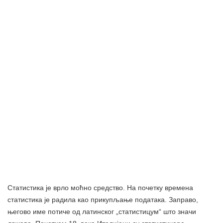
Статистика је врло моћно средство. На почетку времена
статистика је радила као прикупљање података. Заправо,
његово име потиче од латинског „статистицум“ што значи