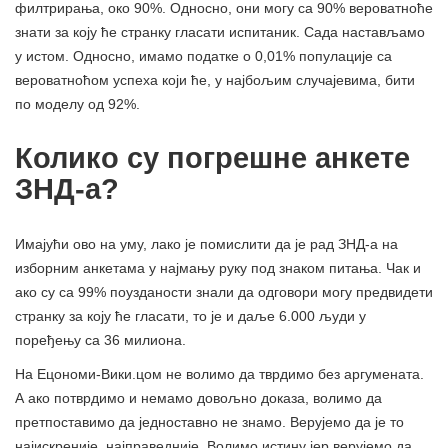
филтрирања, око 90%. Односно, они могу са 90% вероватноће
знати за коју ће странку гласати испитаник. Сада настављамо
у истом. Односно, имамо податке о 0,01% популације са
вероватноћом успеха који ће, у најбољим случајевима, бити
по моделу од 92%.
Колико су погрешне анкете
ЗНД-а?
Имајући ово на уму, лако је помислити да је рад ЗНД-а на
изборним анкетама у најмању руку под знаком питања. Чак и
ако су са 99% поузданости знали да одговори могу предвидети
странку за коју ће гласати, то је и даље 6.000 људи у
поређењу са 36 милиона.
На Ецономи-Вики.цом не волимо да тврдимо без аргумената.
А ако потврдимо и немамо довољно доказа, волимо да
претпоставимо да једноставно не знамо. Верујемо да је то
најискреније, најправедније. Волимо истину јер верујемо да