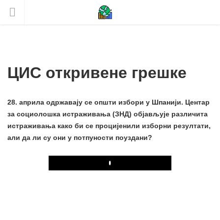
ЦИС откривене грешке
28. априла одржавају се општи избори у Шпанији. Центар
за социолошка истраживања (ЗНД) објављује различита
истраживања како би се процијенили изборни резултати,
али да ли су они у потпуности поуздани?
Play