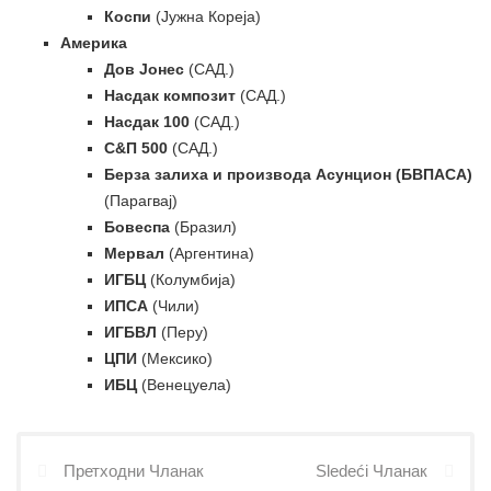
Коспи
(Јужна Кореја)
Америка
Дов Јонес
(САД.)
Насдак композит
(САД.)
Насдак 100
(САД.)
С&П 500
(САД.)
Берза залиха и производа Асунцион (БВПАСА)
(Парагвај)
Бовеспа
(Бразил)
Мервал
(Аргентина)
ИГБЦ
(Колумбија)
ИПСА
(Чили)
ИГБВЛ
(Перу)
ЦПИ
(Мексико)
ИБЦ
(Венецуела)
Претходни Чланак
Sledeći Чланак