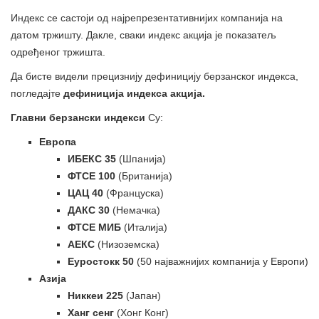
Индекс се састоји од најрепрезентативнијих компанија на
датом тржишту. Дакле, сваки индекс акција је показатељ
одређеног тржишта.
Да бисте видели прецизнију дефиницију берзанског индекса,
погледајте
дефиниција индекса акција.
Главни берзански индекси
Су:
Европа
ИБЕКС 35
(Шпанија)
ФТСЕ 100
(Британија)
ЦАЦ 40
(Француска)
ДАКС 30
(Немачка)
ФТСЕ МИБ
(Италија)
АЕКС
(Низоземска)
Еуростокк 50
(50 најважнијих компанија у Европи)
Азија
Никкеи 225
(Јапан)
Ханг сенг
(Хонг Конг)