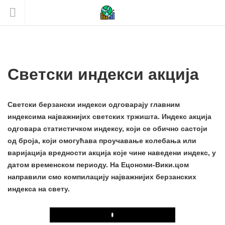
Светски индекси акција
Светски берзански индекси одговарају главним
индексима најважнијих светских тржишта. Индекс акција
одговара статистичком индексу, који се обично састоји
од броја, који омогућава проучавање колебања или
варијација вредности акција које чине наведени индекс, у
датом временском периоду. На Ецономи-Вики.цом
направили смо компилацију најважнијих берзанских
индекса на свету.
Play