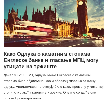
Како Одлука о каматним стопама
Енглеске банке и гласање МПЦ могу
утицати на тржиште
Данас у 12:00 ГМТ, одлука Банке Енглеске о каматним
стопама биће објављена, као и образац гласања за њену
одлуку. Аналитичари не очекују било какву промену у каматној
стопи или лакоћу куповине имовине. Очекује се да ће они
остати Прочитајте више…