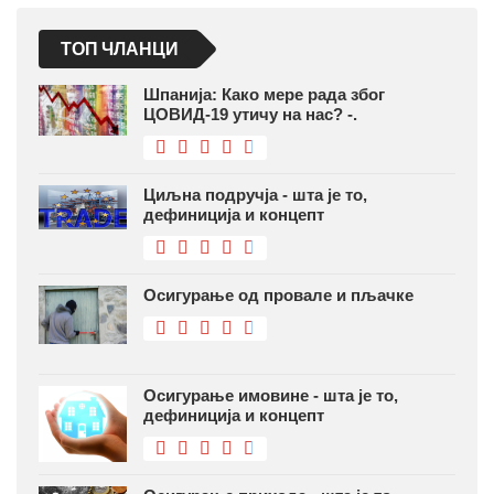
ТОП ЧЛАНЦИ
Шпанија: Како мере рада због
ЦОВИД-19 утичу на нас? -.
Циљна подручја - шта је то,
дефиниција и концепт
Осигурање од провале и пљачке
Осигурање имовине - шта је то,
дефиниција и концепт