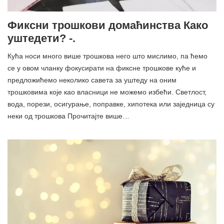
Фиксни трошкови домаћинства Како
уштедети? -.
Кућа носи много више трошкова него што мислимо, па ћемо
се у овом чланку фокусирати на фиксне трошкове куће и
предложићемо неколико савета за уштеду на оним
трошковима које као власници не можемо избећи. Светлост,
вода, порези, осигурање, поправке, хипотека или заједница су
неки од трошкова Прочитајте више…