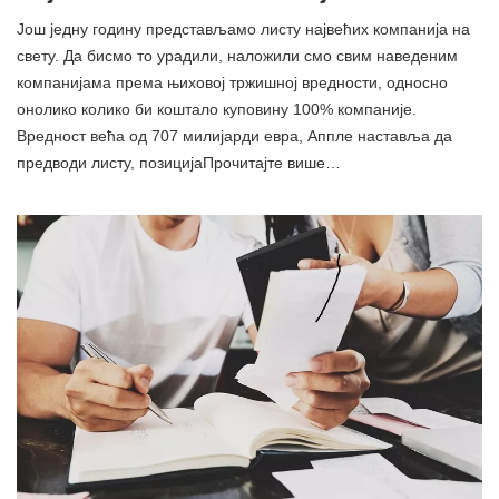
Још једну годину представљамо листу највећих компанија на
свету. Да бисмо то урадили, наложили смо свим наведеним
компанијама према њиховој тржишној вредности, односно
онолико колико би коштало куповину 100% компаније.
Вредност већа од 707 милијарди евра, Аппле наставља да
предводи листу, позицијаПрочитајте више…