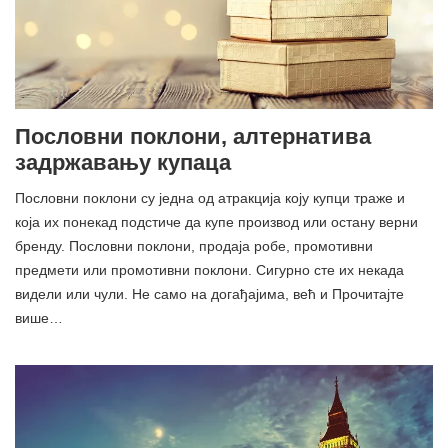
Пословни поклони, алтернатива
задржавању купаца
Пословни поклони су једна од атракција коју купци траже и
која их понекад подстиче да купе производ или остану верни
бренду. Пословни поклони, продаја робе, промотивни
предмети или промотивни поклони. Сигурно сте их некада
видели или чули. Не само на догађајима, већ и Прочитајте
више…