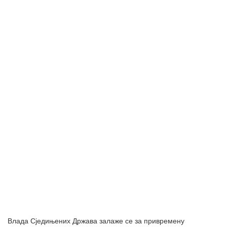
Влада Сједињених Држава залаже се за привремену