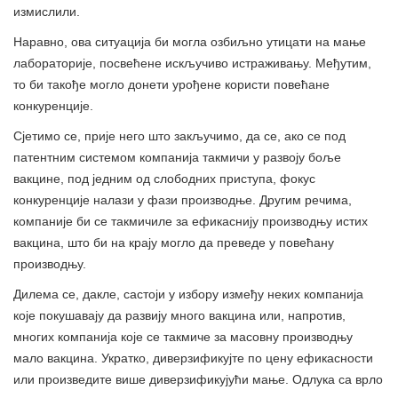
измислили.
Наравно, ова ситуација би могла озбиљно утицати на мање
лабораторије, посвећене искључиво истраживању. Међутим,
то би такође могло донети урођене користи повећане
конкуренције.
Сјетимо се, прије него што закључимо, да се, ако се под
патентним системом компанија такмичи у развоју боље
вакцине, под једним од слободних приступа, фокус
конкуренције налази у фази производње. Другим речима,
компаније би се такмичиле за ефикаснију производњу истих
вакцина, што би на крају могло да преведе у повећану
производњу.
Дилема се, дакле, састоји у избору између неких компанија
које покушавају да развију много вакцина или, напротив,
многих компанија које се такмиче за масовну производњу
мало вакцина. Укратко, диверзификујте по цену ефикасности
или произведите више диверзификујући мање. Одлука са врло