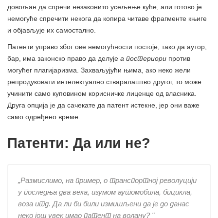
довољан да спречи незаконито усељење куће, али готово је
немогуће спречити некога да копира читаве фрагменте књиге
и објављује их самостално.
Патенти управо због ове немогућности постоје, тако да аутор,
бар, има законско право да делује
а постериори
против
могућег плагијаризма. Захваљујући њима, ако неко жели
репродуковати интелектуално стваралаштво другог, то може
учинити само куповином корисничке лиценце од власника.
Друга опција је да сачекате да патент истекне, јер они важе
само одређено време.
Патенти: Да или не?
„Размислимо, на пример, о транспортној револуцији
у последња два века, изумом аутомобила, бицикла,
воза итд. Да ли би били измишљени да је до данас
неко још увек имао патент на волану? "