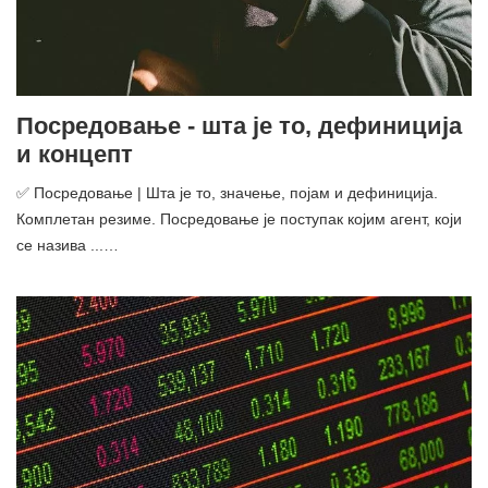
Посредовање - шта је то, дефиниција
и концепт
✅ Посредовање | Шта је то, значење, појам и дефиниција.
Комплетан резиме. Посредовање је поступак којим агент, који
се назива ...…