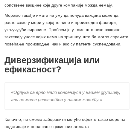
сопствене вакцине које друге компаније можда немају.
Морамо такође имати на уму да понуда вакцина може да
расте само у мери у којој то чине и производни фактори,
укључујући сировине. Проблем је у томе што неке вакцине
захтевају уносе којих нема на тржишту, што би могло спречити
повећање производње, чак и ако су патенти суспендовани.
Диверзификација или
ефикасност?
«
Одлука са врло мало консензуса у нашем друштву,
али не мање релевантна у нашем животу.
«
Коначно, не смемо заборавити могуће ефекте такве мере на
подстицаје и понашање тржишних агената.