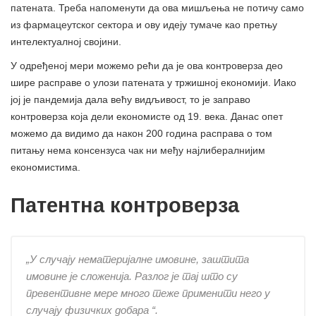
патената. Треба напоменути да ова мишљења не потичу само
из фармацеутског сектора и ову идеју тумаче као претњу
интелектуалној својини.
У одређеној мери можемо рећи да је ова контроверза део
шире расправе о улози патената у тржишној економији. Иако
јој је пандемија дала већу видљивост, то је заправо
контроверза која дели економисте од 19. века. Данас опет
можемо да видимо да након 200 година расправа о том
питању нема консензуса чак ни међу најлибералнијим
економистима.
Патентна контроверза
„У случају нематеријалне имовине, заштита
имовине је сложенија. Разлог је тај што су
превентивне мере много теже применити него у
случају физичких добара “.