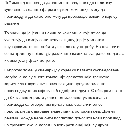
Пођимо од основа да данас многе владе следе политику
куповине свега што фармацеутске компаније могу да
произведу и да само оне могу да производе вакцине које су
развиле.
То значи да је једини начин за компаније које желе да
учествују да имају сопствену вакцину, јер је у многим
случајевима тешко добити дозволе за употребу. На овај начин
се на тржишту појављују различите вакцине; заправо, до данас
их има још у фази истраге.
Супротно томе, у сценарију у којем су патенти суспендовани,
могуће је да су многе компаније средства која тренутно
користе за откривање нових вакцина преусмериле на
производњу оних које су већ одобриле друге. С обзиром на то
да би главне користи дошле од масовног умножавања
производа са отвореним приступом, смањили би се
подстицаји за отварање више линија истраживања. Другим
речима, можда неће бити исплативо доносити нови производ
на тржиште ако је довољно копирати онај који су други