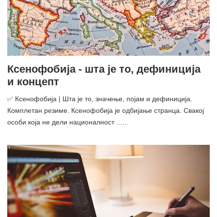
Ксенофобија - шта је то, дефиниција
и концепт
✅ Ксенофобија | Шта је то, значење, појам и дефиниција.
Комплетан резиме. Ксенофобија је одбијање странца. Свакој
особи која не дели националност ...…