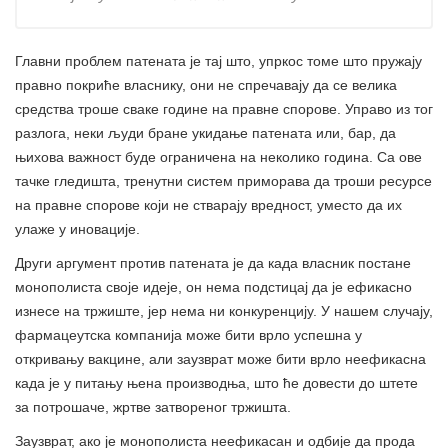
Главни проблем патената је тај што, упркос томе што пружају
правно покриће власнику, они не спречавају да се велика
средства троше сваке године на правне спорове. Управо из тог
разлога, неки људи бране укидање патената или, бар, да
њихова важност буде ограничена на неколико година. Са ове
тачке гледишта, тренутни систем приморава да троши ресурсе
на правне спорове који не стварају вредност, уместо да их
улаже у иновације.
Други аргумент против патената је да када власник постане
монополиста своје идеје, он нема подстицај да је ефикасно
изнесе на тржиште, јер нема ни конкуренцију. У нашем случају,
фармацеутска компанија може бити врло успешна у
откривању вакцине, али заузврат може бити врло неефикасна
када је у питању њена производња, што ће довести до штете
за потрошаче, жртве затвореног тржишта.
Заузврат, ако је монополиста неефикасан и одбије да прода