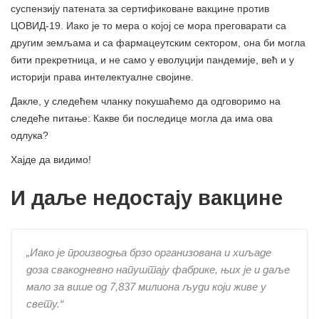
суспензију патената за сертификоване вакцине против
ЦОВИД-19. Иако је то мера о којој се мора преговарати са
другим земљама и са фармацеутским сектором, она би могла
бити прекретница, и не само у еволуцији пандемије, већ и у
историји права интелектуалне својине.
Дакле, у следећем чланку покушаћемо да одговоримо на
следеће питање: Какве би последице могла да има ова
одлука?
Хајде да видимо!
И даље недостају вакцине
„Иако је производња брзо организована и хиљаде
доза свакодневно напуштају фабрике, њих је и даље
мало за више од 7,837 милиона људи који живе у
свету.“