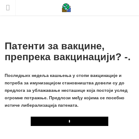
Патенти за вакцине,
препрека вакцинацији? -.
Последњих недеља кашњења у стопи вакцинације и
потреба за имунизацијом становништва довели су до
предлога за ублажавање несташице која постоји услед
огромне потражње. Предлози међу којима се посебно
истиче либерализација патената.
Play