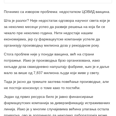
Почнимо са извором проблема: недостатком ЦОВИД вакцина.
Шта је разлог? Није недостатак одговора научног света који је
за неколико месеци успео да развије решења на која би се
чекало пре неколико година. Нити недостаје нашим
економијама, јер су фармацеутске компаније успеле да
организују производњу милиона доза у рекордном року.
Стога проблем није у понуди вакцина, већ на страни
потражње. Иако је производња брзо организована, иако
хиљаде доза свакодневно напуштају фабрике, њих је и даље
мало за више од 7,837 милиона људи који живе у свету.
Тада је јасно да тржиште захтева повећање производње, али
не постоји консензус о томе како то постићи.
Један од првих ресурса било је јавно финансирање
фармацеутских компанија за диверзификацију истраживачких
линија. Иако је у многим случајевима већина улагања остала
приватна, ово је допринело да неколико лабораторија може