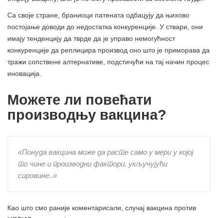
Са своје стране, браниоци патената одбацују да њихово
постојање доводи до недостатка конкуренције. У ствари, они
имају тенденцију да тврде да је управо немогућност
конкуренције да реплицира производ оно што је приморава да
тражи сопствене алтернативе, подстичући на тај начин процес
иновација.
Можете ли повећати
производњу вакцина?
«
Понуда вакцина може да расте само у мери у којој
то чине и производни фактори, укључујући
сировине.
.»
Као што смо раније коментарисали, случај вакцина против