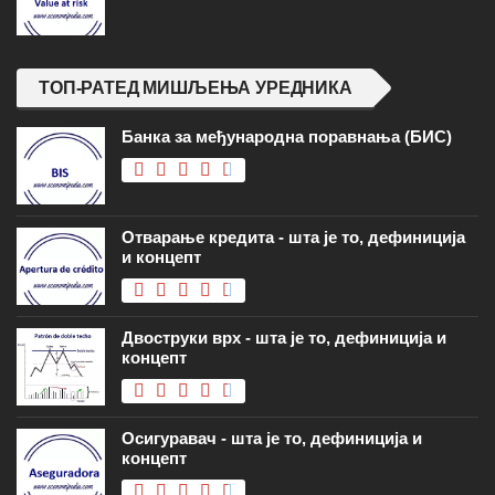
ТОП-РАТЕД МИШЉЕЊА УРЕДНИКА
Банка за међународна поравнања (БИС)
Отварање кредита - шта је то, дефиниција
и концепт
Двоструки врх - шта је то, дефиниција и
концепт
Осигуравач - шта је то, дефиниција и
концепт