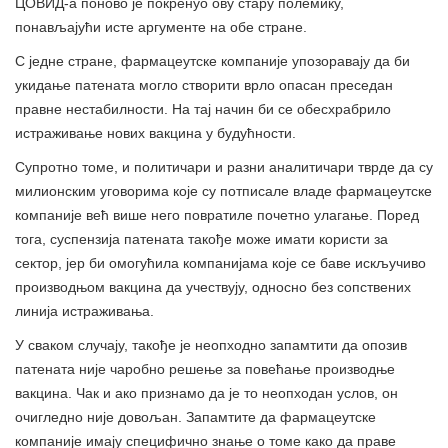
ЦОВИД-а поново је покренуо ову стару полемику,
понављајући исте аргументе на обе стране.
С једне стране, фармацеутске компаније упозоравају да би
укидање патената могло створити врло опасан преседан
правне нестабилности. На тај начин би се обесхрабрило
истраживање нових вакцина у будућности.
Супротно томе, и политичари и разни аналитичари тврде да су
милионским уговорима које су потписале владе фармацеутске
компаније већ више него повратиле почетно улагање. Поред
тога, суспензија патената такође може имати користи за
сектор, јер би омогућила компанијама које се баве искључиво
производњом вакцина да учествују, односно без сопствених
линија истраживања.
У сваком случају, такође је неопходно запамтити да опозив
патената није чаробно решење за повећање производње
вакцина. Чак и ако признамо да је то неопходан услов, он
очигледно није довољан. Запамтите да фармацеутске
компаније имају специфично знање о томе како да праве