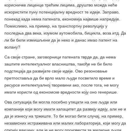
корисничке лиценце трећим лицима, друштво можда неће
искористити пуну потенцијалну вредност те идеје. Заправо,
понекад када нема патената, економија највише напредује.
Помислимо, на пример, на транспортну револуцију у
последња два века, изумом аутомобила, бицикла, воза итд. Да
ли би били измишљени да је неко и данас имао патент на
волану?
Са своје стране, заговорници патената тврде да, да нема
заштите интелектуалног власништва, такође не би било
подстицаја да развијате своје идеје. Ово резоновање
претпоставља да би врло мало људи посветило време и
ресурсе интелектуалној творевини ако, после тога, не могу
имати користи од економске вредности коју оно генерише.
Ова ситуација би могла посебно утицати на оне људе или
компаније који могу имати капацитет да развију идеју, али не и
да је изнесу на тржиште. То би могао бити случај, на пример,
независних истраживача или малих лабораторија, који могу да
открију вакцину, али је не могу произвести за милионе људи.