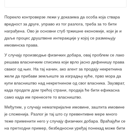
Порекло контроверзе лежи у доказима да особа која ствара
вредност за друге, управо из тог разлога, треба за то бити
награђена. Ово је основни стуб тржишне економије, који је и
даље процес друштвене интеракције у којој се размењују
имовинска права.
У случају производње физичких добара, овај проблем се лако
решава власничким списима који врло јасно дефинишу права
сваког од њих. На тај начин, ако агент за продају некретнина
жели да прибави земљиште за изградњу куће, прво мора да
купи власништво над некретнином од свог власника. Заузврат,
када продате дом трећој страни, продаја ће бити ефикасна
само када им пренесете то власништво.
Међутим, у случају нематеријалне имовине, заштита имовине
је сложенија. Разлог је тај што су превентивне мере много
теже применити него у случају физичких добара. Враћајући се
на претходни пример, безбедносни уређај понекад може бити