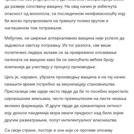
да развије сопствену вакцину. На овај начин је избегнута
опасност од монопола, са последичном неефикасношћу коју
би могао проузроковати на тржишту толико крутом и
наглашеном том потражњом.
Међутим, ни ширење алтернативних вакцина није успело да
задовољи светску потражњу. Из тог разлога, све више
политичких лидера залаже се за привремено опозивање
патената на вакцине како би се омогућило већем броју
компанија да учествују у процесу производње.
Циљ је, наравно, убрзати производњу вакцина и на тај начин
смањити време потребно за имунизацију становништва.
Присталице ове идеје често тврде да би то посебно користило
сиромашним земљама, често премештеним на листе чекања
великих фармација. И други тврде да хуманитарна хитност
коју доноси пандемија мора имати предност над било којим
другим разматрањем, попут интелектуалног власништва.
Са своје стране, постоје и они који се противе опозиву