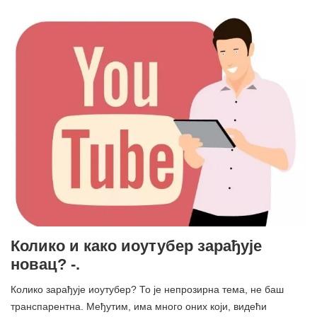
Колико и како иоутубер зарађује
новац? -.
Колико зарађује иоутубер? То је непрозирна тема, не баш
транспарентна. Међутим, има много оних који, видећи