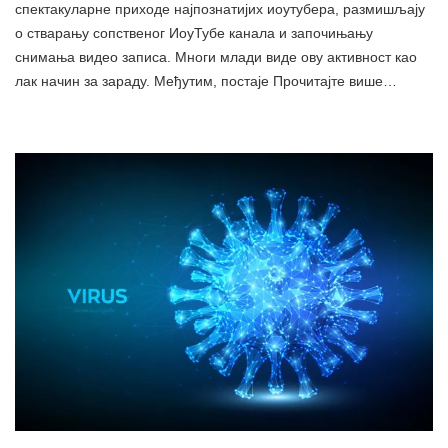
спектакуларне приходе најпознатијих иоутубера, размишљају
о стварању сопственог ИоуТубе канала и започињању
снимања видео записа. Многи млади виде ову активност као
лак начин за зараду. Међутим, постаје Прочитајте више…