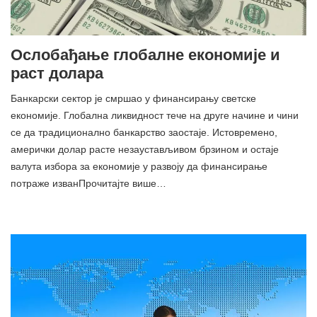
Ослобађање глобалне економије и
раст долара
Банкарски сектор је смршао у финансирању светске
економије. Глобална ликвидност тече на друге начине и чини
се да традиционално банкарство заостаје. Истовремено,
амерички долар расте незаустављивом брзином и остаје
валута избора за економије у развоју да финансирање
потраже изванПрочитајте више…