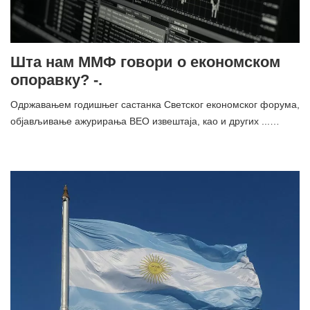
Шта нам ММФ говори о економском
опоравку? -.
Одржавањем годишњег састанка Светског економског форума,
објављивање ажурирања ВЕО извештаја, као и других ...…