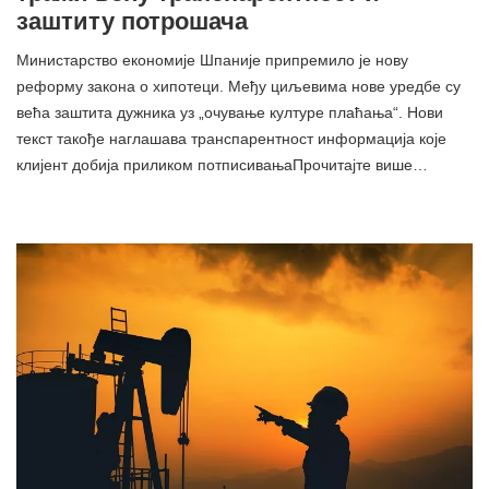
заштиту потрошача
Министарство економије Шпаније припремило је нову
реформу закона о хипотеци. Међу циљевима нове уредбе су
већа заштита дужника уз „очување културе плаћања“. Нови
текст такође наглашава транспарентност информација које
клијент добија приликом потписивањаПрочитајте више…