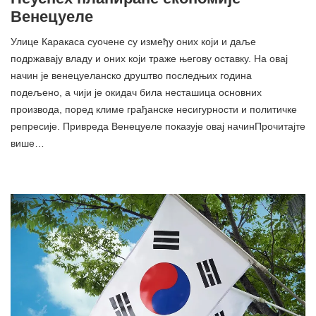
Венецуеле
Улице Каракаса суочене су између оних који и даље
подржавају владу и оних који траже његову оставку. На овај
начин је венецуеланско друштво последњих година
подељено, а чији је окидач била несташица основних
производа, поред климе грађанске несигурности и политичке
репресије. Привреда Венецуеле показује овај начинПрочитајте
више…