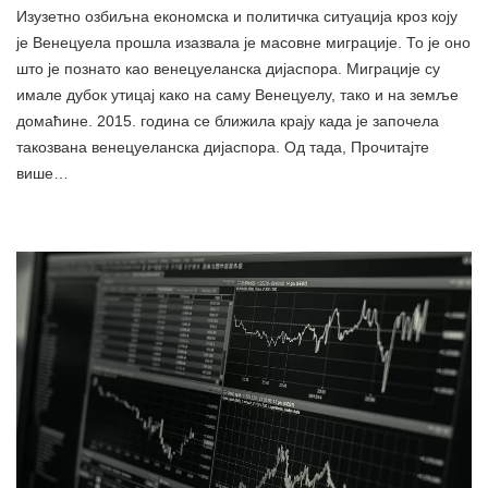
Изузетно озбиљна економска и политичка ситуација кроз коју
је Венецуела прошла изазвала је масовне миграције. То је оно
што је познато као венецуеланска дијаспора. Миграције су
имале дубок утицај како на саму Венецуелу, тако и на земље
домаћине. 2015. година се ближила крају када је започела
такозвана венецуеланска дијаспора. Од тада, Прочитајте
више…