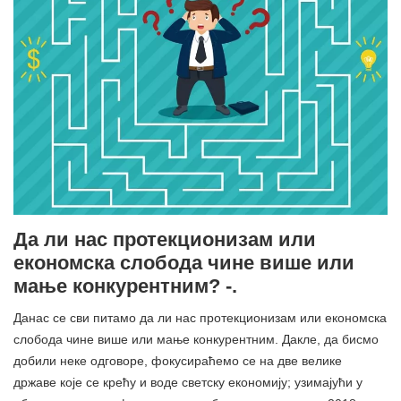
Да ли нас протекционизам или
економска слобода чине више или
мање конкурентним? -.
Данас се сви питамо да ли нас протекционизам или економска
слобода чине више или мање конкурентним. Дакле, да бисмо
добили неке одговоре, фокусираћемо се на две велике
државе које се крећу и воде светску економију; узимајући у