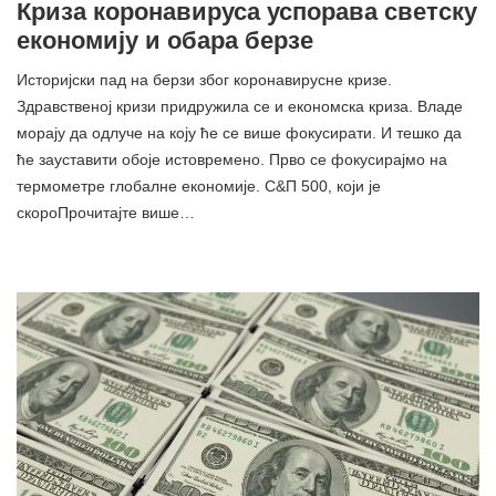
Криза коронавируса успорава светску
економију и обара берзе
Историјски пад на берзи због коронавирусне кризе.
Здравственој кризи придружила се и економска криза. Владе
морају да одлуче на коју ће се више фокусирати. И тешко да
ће зауставити обоје истовремено. Прво се фокусирајмо на
термометре глобалне економије. С&П 500, који је
скороПрочитајте више…