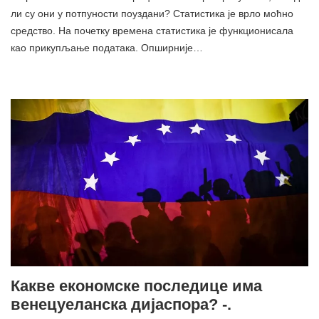
ли су они у потпуности поуздани? Статистика је врло моћно
средство. На почетку времена статистика је функционисала
као прикупљање података. Опширније…
Какве економске последице има
венецуеланска дијаспора? -.