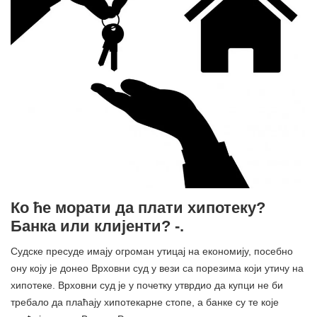
Ко ће морати да плати хипотеку?
Банка или клијенти? -.
Судске пресуде имају огроман утицај на економију, посебно
ону коју је донео Врховни суд у вези са порезима који утичу на
хипотеке. Врховни суд је у почетку утврдио да купци не би
требало да плаћају хипотекарне стопе, а банке су те које