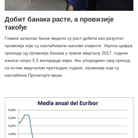
Добит банака расте, а провизије
такође
Главне шпанске банке виделе су раст добити као резултат
провизија које су наплаћивали њихови клијенти. Укупна цифра
прихода од провизија банака у првом кварталу 2017. године
износи скоро 5,3 милијарде евра. Ако упоредимо овај приход
са истим кварталом претходне године, провизије које су
наплаћене Прочитајте више…