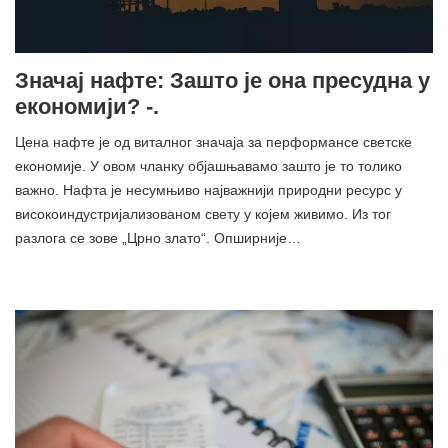
Значај нафте: Зашто је она пресудна у
економији? -.
Цена нафте је од виталног значаја за перформансе светске
економије. У овом чланку објашњавамо зашто је то толико
важно. Нафта је несумњиво најважнији природни ресурс у
високоиндустријализованом свету у којем живимо. Из тог
разлога се зове „Црно злато“. Опширније…