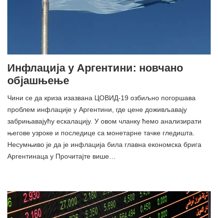
Инфлација у Аргентини: новчано
објашњење
Чини се да криза изазвана ЦОВИД-19 озбиљно погоршава
проблем инфлације у Аргентини, где цене доживљавају
забрињавајућу ескалацију. У овом чланку ћемо анализирати
његове узроке и последице са монетарне тачке гледишта.
Несумњиво је да је инфлација била главна економска брига
Аргентинаца у Прочитајте више…