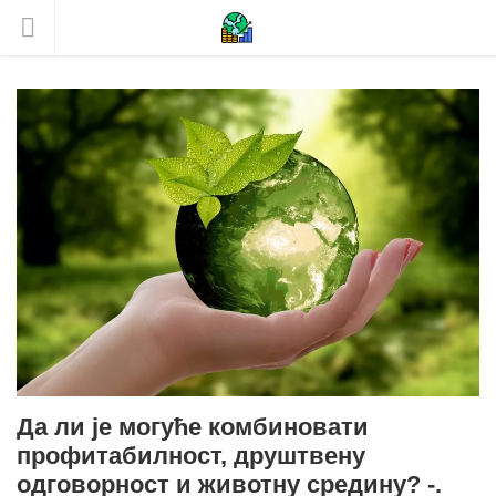
Да ли је могуће комбиновати
профитабилност, друштвену
одговорност и животну средину? -.