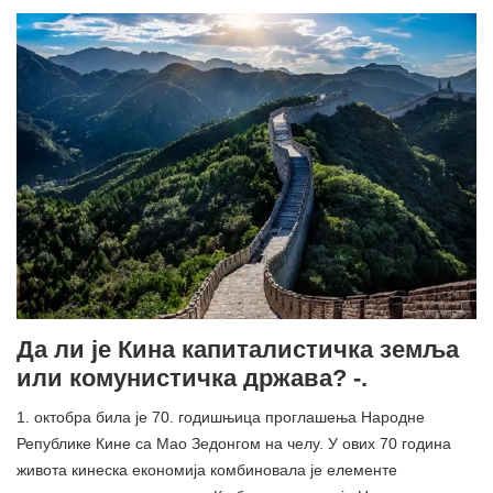
Да ли је Кина капиталистичка земља
или комунистичка држава? -.
1. октобра била је 70. годишњица проглашења Народне
Републике Кине са Мао Зедонгом на челу. У ових 70 година
живота кинеска економија комбиновала је елементе