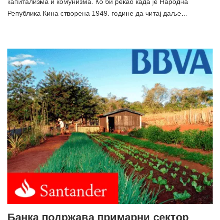
капитализма и комунизма. Ко би рекао када је Народна
Република Кина створена 1949. године да читај даље…
Банка подржава примарни сектор