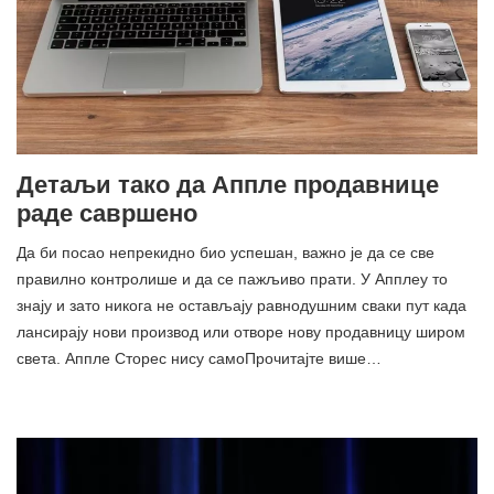
Детаљи тако да Аппле продавнице
раде савршено
Да би посао непрекидно био успешан, важно је да се све
правилно контролише и да се пажљиво прати. У Апплеу то
знају и зато никога не остављају равнодушним сваки пут када
лансирају нови производ или отворе нову продавницу широм
света. Аппле Сторес нису самоПрочитајте више…