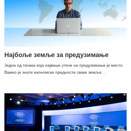
Најбоље земље за предузимање
Једна од тачака која највише утиче на предузимање је место.
Важно је знати економске предности сваке земље.…