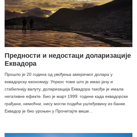
Предности и недостаци доларизације
Еквадора
Прошло је 20 година од увођења америчког долара у
еквадорску економију. Упркос томе што је имао јачу и
стабилнију валуту, доларизација Еквадора такође је имала
негативне ефекте. Био је март 1999. године када еквадорски
грађани, немоћни, нису могли подићи уштеђевину из банке.
Еквадор је био уроњен у Прочитајте више…