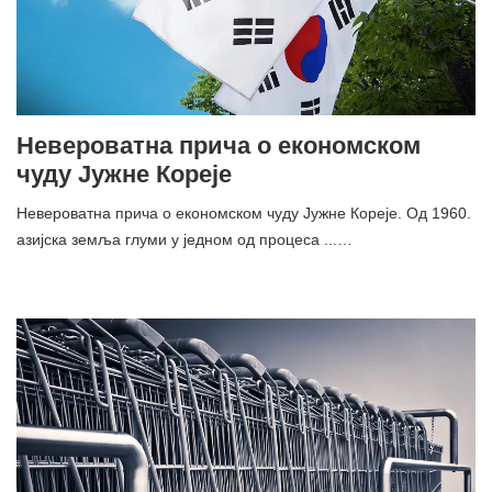
Невероватна прича о економском
чуду Јужне Кореје
Невероватна прича о економском чуду Јужне Кореје. Од 1960.
азијска земља глуми у једном од процеса ...…