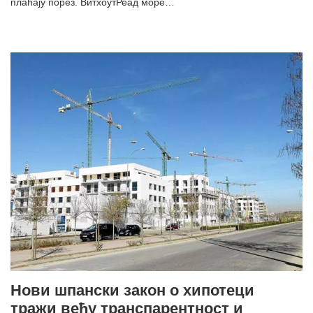
плаћају порез. ВитхоутРеад море…
Нови шпански закон о хипотеци
тражи већу транспарентност и