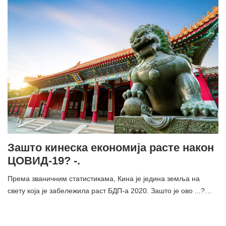
Зашто кинеска економија расте након
ЦОВИД-19? -.
Према званичним статистикама, Кина је једина земља на
свету која је забележила раст БДП-а 2020. Зашто је ово ...?…