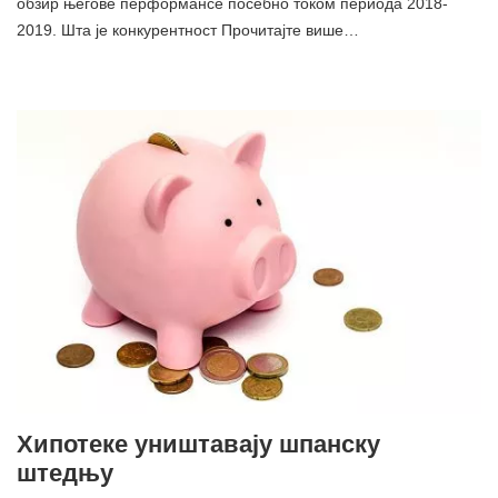
обзир његове перформансе посебно током периода 2018-
2019. Шта је конкурентност Прочитајте више…
Хипотеке уништавају шпанску
штедњу