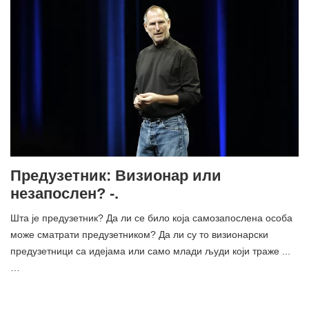
Предузетник: Визионар или
незапослен? -.
Шта је предузетник? Да ли се било која самозапослена особа
може сматрати предузетником? Да ли су то визионарски
предузетници са идејама или само млади људи који траже ...
…