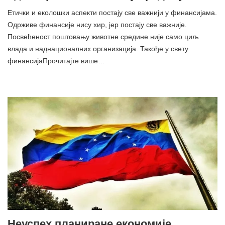
Етички и еколошки аспекти постају све важнији у финансијама.
Одрживе финансије нису хир, јер постају све важније.
Посвећеност поштовању животне средине није само циљ
влада и наднационалних организација. Такође у свету
финансијаПрочитајте више…
Неуспех планиране економије