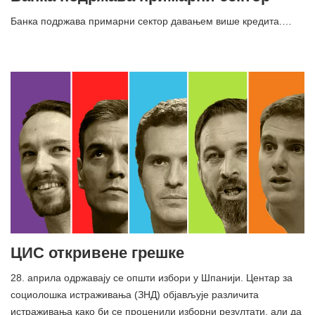
Банка подржава примарни сектор давањем више кредита.…
ЦИС откривене грешке
28. априла одржавају се општи избори у Шпанији. Центар за
социолошка истраживања (ЗНД) објављује различита
истраживања како би се проценили изборни резултати, али да