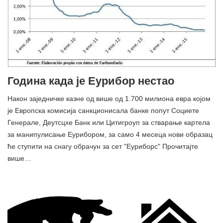
Година када је Еурибор нестао
Након заједничке казне од више од 1.700 милиона евра којом
је Европска комисија санкционисала банке попут Социете
Генерале, Деутсцхе Банк или Цитигроуп за стварање картела
за манипулисање Еурибором, за само 4 месеца нови образац
ће ступити на снагу обрачун за сет "Еуриборс" Прочитајте
више…