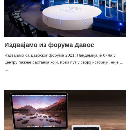
Издвајамо из форума Давос
Издвајамо са Давоског форума 2021: Пандемија је била у
центру пажње састанка који, први пут у својој историји, није ...
…