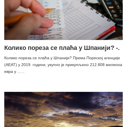
Колико пореза се плаћа у Шпанији? -.
Колико пореза се плаћа у Шпанији? Према Пореској агенцији
(АЕАТ) у 2019. години, укупно је прикупљено 212.808 милиона
евра у ...…