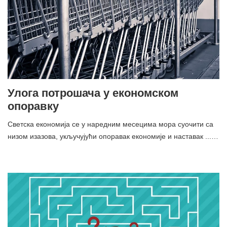
Улога потрошача у економском
опоравку
Светска економија се у наредним месецима мора суочити са
низом изазова, укључујући опоравак економије и наставак ...…